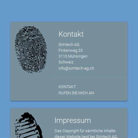
Kontakt
Simtech AG
Finkenweg 23
3110 Münsingen
Schweiz
info@simtech-ag.ch
KONTAKT
RUFEN SIE MICH AN
Impressum
Das Copyright für sämtliche Inhalte
dieser Website liegt bei Simtech AG,