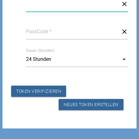
token
pass
PassCode *
Dauer (Stunden)
pass
TOKEN VERIFIZIEREN
NEUES TOKEN ERSTELLEN