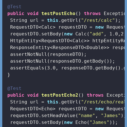
@Test
public
void
testPostEcho
()
throws
 Exceptio
  String url = 
this
.getUrl(
"/rest/calc"
);

  RequestDTO<Calc> requestDTO = 
new
 Request
  requestDTO.setBody(
new
 Calc(
"add"
, 
1.0
,
2.
  HttpEntity<RequestDTO<Calc>> httpEntityRe
  ResponseEntity<ResponseDTO<Double>> respo
  assertNotNull(responseDTO);

  assertNotNull(responseDTO.getBody());

  assertEquals(
3.0
, responseDTO.getBody().g
 }

@Test
public
void
testPostEcho2
()
throws
 Excepti
  String url = 
this
.getUrl(
"/rest/echo/real
  RequestDTO<Echo> requestDTO = 
new
 Request
  requestDTO.setHeadValue(
"name"
, 
"James"
);

  requestDTO.setBody(
new
 Echo(
"James"
));
