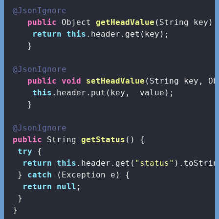
@JsonIgnore
public
 Object 
getHeadValue
(String key)
return
this
.header.get(key);

    }

@JsonIgnore
public
void
setHeadValue
(String key, Ob
this
.header.put(key,  value);

    }

@JsonIgnore
public
 String 
getStatus
()
{

try
 {

return
this
.header.get(
"status"
).toStrin
  } 
catch
 (Exception e) {

return
null
;

  }

 }
