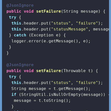
@JsonIgnore
public
void
setFailure
(String message)
{

try
 {

this
.header.put(
"status"
, 
"failure"
);

this
.header.put(
"statusMessage"
, message)
  } 
catch
 (Exception e) {

   logger.error(e.getMessage(), e);

  }

 }

@JsonIgnore
public
void
setFailure
(Throwable t)
{

try
 {

this
.header.put(
"status"
, 
"failure"
);

   String message = t.getMessage();

if
 (StringUtil.isNullOrEmpty(message)) {

    message = t.toString();

   }
