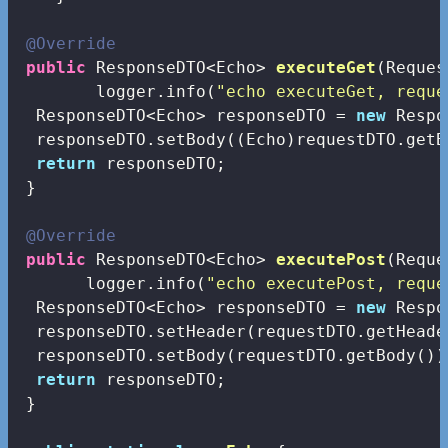
@Override
public
 ResponseDTO<Echo> 
executeGet
(Reques
        logger.info(
"echo executeGet, reque
  ResponseDTO<Echo> responseDTO = 
new
 Respo
  responseDTO.setBody((Echo)requestDTO.getBo
return
 responseDTO;

 }

@Override
public
 ResponseDTO<Echo> 
executePost
(Reque
       logger.info(
"echo executePost, reque
  ResponseDTO<Echo> responseDTO = 
new
 Respo
  responseDTO.setHeader(requestDTO.getHeader
  responseDTO.setBody(requestDTO.getBody());
return
 responseDTO;

 }
