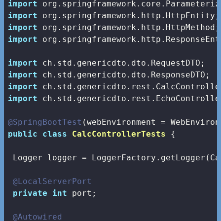
import
import
import
import
 org.springframework.http.ResponseEnti
import
import
import
import
 ch.std.genericdto.rest.EchoController
@SpringBootTest
public
class
CalcControllerTests
{

 Logger logger = LoggerFactory.getLogger(Ca
@LocalServerPort
private
int
 port;

@Autowired