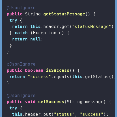
@JsonIgnore
public
 String 
getStatusMessage
()
{

try
 {

return
this
.header.get(
"statusMessage"
).
  } 
catch
 (Exception e) {

return
null
;

  }

 }

@JsonIgnore
public
boolean
isSuccess
()
{

return
"success"
.equals(
this
.getStatus());
 }

@JsonIgnore
public
void
setSuccess
(String message)
{

try
 {

this
.header.put(
"status"
, 
"success"
);
