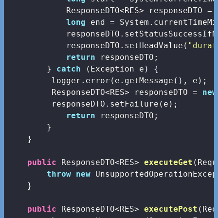
            ResponseDTO<RES> responseDTO = 
long
 end = System.currentTimeMi
            responseDTO.setStatusSuccessIfN
            responseDTO.setHeadValue(
"durat
return
 responseDTO;

        } 
catch
 (Exception e) {

         logger.error(e.getMessage(), e);

         ResponseDTO<RES> responseDTO = 
new
         responseDTO.setFailure(e);

return
 responseDTO;

        }

    }

public
 ResponseDTO<RES> 
executeGet
(Requ
throw
new
 UnsupportedOperationExcep
    }

public
 ResponseDTO<RES> 
executePost
(Req