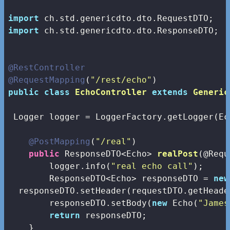
import
import
 ch.std.genericdto.dto.ResponseDTO;

@RestController
@RequestMapping
(
"/rest/echo"
public
class
EchoController
extends
Generic
 Logger logger = LoggerFactory.getLogger(Ec
@PostMapping
(
"/real"
)

public
 ResponseDTO<Echo> 
realPost
(@Requ
        logger.info(
"real echo call"
);

        ResponseDTO<Echo> responseDTO = 
new
  responseDTO.setHeader(requestDTO.getHeader
        responseDTO.setBody(
new
 Echo(
"James
return
 responseDTO;

    }
