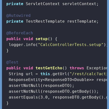
private
 ServletContext servletContext;

@Autowired
private
 TestRestTemplate restTemplate;

@BeforeEach
public
void
setup
()
{

  logger.info(
"CalcControllerTests.setup"
);

 }

@Test
public
void
testGetEcho
()
throws
 Exception
  String url = 
this
.getUrl(
"/rest/calc?acti
  ResponseEntity<ResponseDTO<Double>> respo
  assertNotNull(responseDTO);

  assertNotNull(responseDTO.getBody());

  assertEquals(
3.0
, responseDTO.getBody().g
 }
