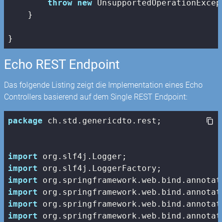
throw
new
 UnsupportedOperationExcep
    }

}
Echo REST Endpoint
Das folgende Listing zeigt die Implementation eines Echo
Controllers basierend auf dem Single REST Endpoint:
package
 ch.std.genericdto.rest;

import
import
import
import
import
import
 org.springframework.web.bind.annotat