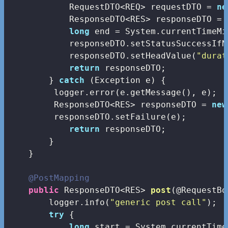
            RequestDTO<REQ> requestDTO = 
ne
            ResponseDTO<RES> responseDTO = 
long
 end = System.currentTimeMi
            responseDTO.setStatusSuccessIfN
            responseDTO.setHeadValue(
"durat
return
 responseDTO;

        } 
catch
 (Exception e) {

         logger.error(e.getMessage(), e);

         ResponseDTO<RES> responseDTO = 
new
         responseDTO.setFailure(e);

return
 responseDTO;

        }

    }

@PostMapping
public
 ResponseDTO<RES> 
post
(@RequestBo
        logger.info(
"generic post call"
);

try
 {         

long
 start = System.currentTime