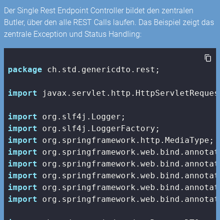
Der Single Rest Endpoint Controller bildet den zentralen
Butler, über den alle REST Calls laufen. Das Beispiel zeigt das
zentrale Exception und Status Handling:
package
 ch.std.genericdto.rest;

import
 javax.servlet.http.HttpServletRequest
import
import
import
import
import
import
import
import
 org.springframework.web.bind.annotat