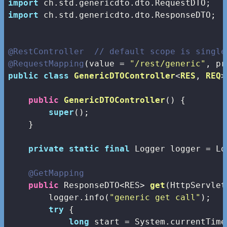
import
import
 ch.std.genericdto.dto.ResponseDTO;

@RestController
// default scope is single
@RequestMapping
(value = 
"/rest/generic"
public
class
GenericDTOController
<
RES
, 
REQ
>
public
GenericDTOController
()
{

super
();

    }

private
static
final
 Logger logger = Lo
@GetMapping
public
 ResponseDTO<RES> 
get
(HttpServlet
        logger.info(
"generic get call"
);

try
 {         

long
 start = System.currentTime