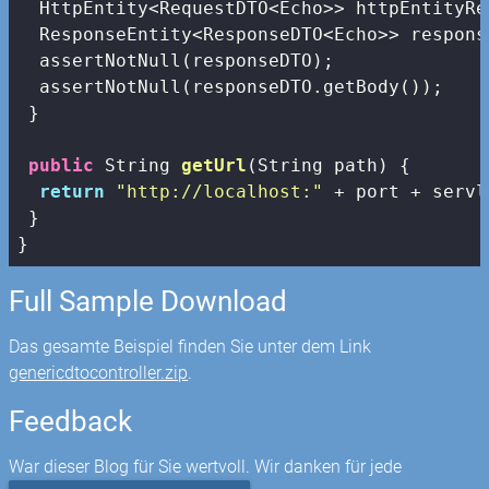
  HttpEntity<RequestDTO<Echo>> httpEntityRe
  ResponseEntity<ResponseDTO<Echo>> respons
  assertNotNull(responseDTO);

  assertNotNull(responseDTO.getBody());

 }

public
 String 
getUrl
(String path)
{

return
"http://localhost:"
 + port + servl
 }

}
Full Sample Download
Das gesamte Beispiel finden Sie unter dem Link
genericdtocontroller.zip
.
Feedback
War dieser Blog für Sie wertvoll. Wir danken für jede