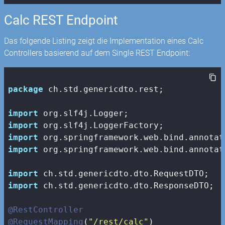
Calc REST Endpoint
Das folgende Listing zeigt die Implementation eines Calc
Controllers basierend auf dem Single REST Endpoint:
package
 ch.std.genericdto.rest;

import
import
import
import
 org.springframework.web.bind.annotat
import
import
 ch.std.genericdto.dto.ResponseDTO;

@RestController
@RequestMapping
(
"/rest/calc"