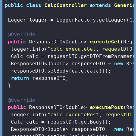
public
class
CalcController
extends
Generic
 Logger logger = LoggerFactory.getLogger(Ca
@Override
public
 ResponseDTO<Double> 
executeGet
(Requ
  logger.info(
"calc executeGet, requestDTO 
  Calc calc = requestDTO.getDTOFromParamete
  ResponseDTO<Double> responseDTO = 
new
 Res
  responseDTO.setBody(calc.calc());

return
 responseDTO;

 }

@Override
public
 ResponseDTO<Double> 
executePost
(Req
  logger.info(
"calc executePost, requestDTO
  Calc calc = requestDTO.getBody();  

  ResponseDTO<Double> responseDTO = 
new
 Res