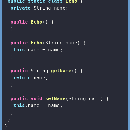
public
static
class
Echo
{

private
 String name;

public
Echo
()
{

  }

public
Echo
(String name)
{

this
.name = name;

  }

public
 String 
getName
()
{

return
 name;

  }

public
void
setName
(String name)
{

this
.name = name;

  }

 }
