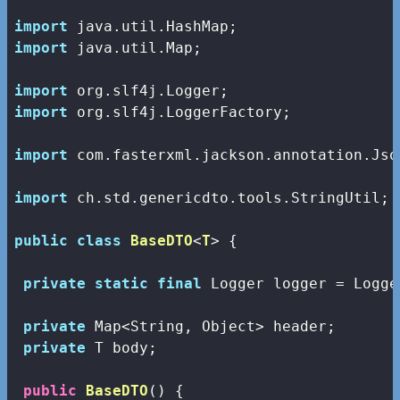
import
import
 java.util.Map;

import
import
 org.slf4j.LoggerFactory;

import
 com.fasterxml.jackson.annotation.Json
import
 ch.std.genericdto.tools.StringUtil;

public
class
BaseDTO
<
T
> 
{

private
static
final
 Logger logger = Logge
private
 Map<String, Object> header;

private
 T body;

public
BaseDTO
()
{
