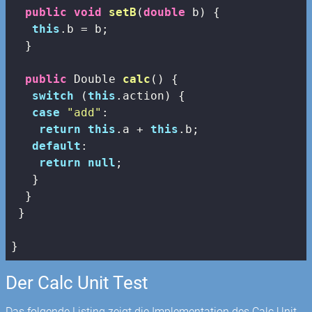
public
void
setB
(
double
 b)
{

this
.b = b;

  }

public
 Double 
calc
()
{

switch
 (
this
.action) {

case
"add"
:

return
this
.a + 
this
.b;

default
:

return
null
;

   }

  }

 }

}
Der Calc Unit Test
Das folgende Listing zeigt die Implementation des Calc Unit