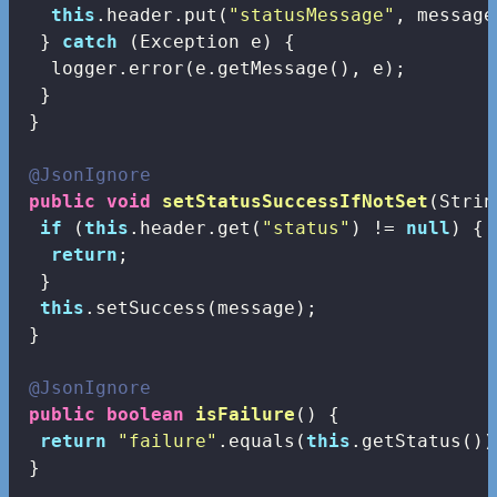
this
.header.put(
"statusMessage"
, message)
  } 
catch
 (Exception e) {

   logger.error(e.getMessage(), e);

  }

 }

@JsonIgnore
public
void
setStatusSuccessIfNotSet
(Strin
if
 (
this
.header.get(
"status"
) != 
null
) {

return
;

  }

this
.setSuccess(message);

 }

@JsonIgnore
public
boolean
isFailure
()
{

return
"failure"
.equals(
this
.getStatus());
 }
