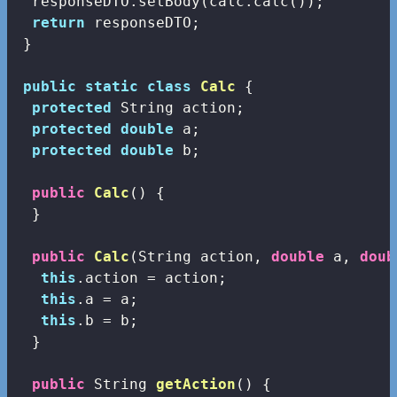
  responseDTO.setBody(calc.calc());

return
 responseDTO;

 }

public
static
class
Calc
{

protected
 String action;

protected
double
 a;

protected
double
 b;

public
Calc
()
{

  }

public
Calc
(String action, 
double
 a, 
doub
this
.action = action;   

this
.a = a;

this
.b = b;

  }

public
 String 
getAction
()
{
