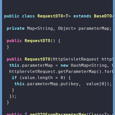
public
class
RequestDTO
<
T
> 
extends
BaseDTO
<
private
 Map<String, Object> parameterMap;

public
RequestDTO
()
{

 }

public
RequestDTO
(HttpServletRequest httpS
this
.parameterMap = 
new
 HashMap<String, O
  httpServletRequest.getParameterMap().forE
if
 (value.length > 
0
) {

this
.parameterMap.put(key,  value[
0
]); 
   }

  });

 }

public
 T 
getDTOFromParameterMap
(Class<T> c