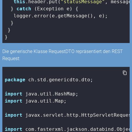
this
.header.put(
"statusMessage"
, message)
  } 
catch
 (Exception e) {

   logger.error(e.getMessage(), e);

  }

 }

}
Die generische Klasse RequestDTO repräsentiert den REST
Request:
package
 ch.std.genericdto.dto;

import
import
 java.util.Map;

import
 javax.servlet.http.HttpServletRequest
import
 com.fasterxml.jackson.databind.Object