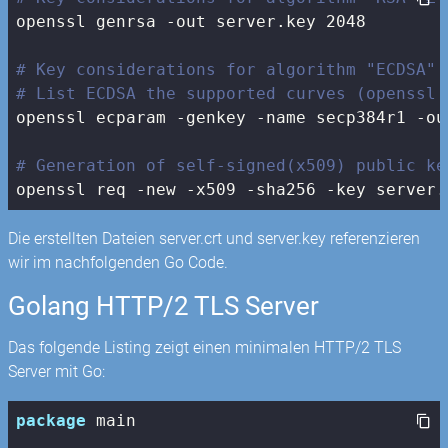
openssl genrsa -out server.key 2048

# Key considerations for algorithm "ECDSA" 
# List ECDSA the supported curves (openssl 
openssl ecparam -genkey -name secp384r1 -ou
# Generation of self-signed(x509) public ke
openssl req -new -x509 -sha256 -key server.
Die erstellten Dateien server.crt und server.key referenzieren
wir im nachfolgenden Go Code.
Golang HTTP/2 TLS Server
Das folgende Listing zeigt einen minimalen HTTP/2 TLS
Server mit Go:
package
 main
