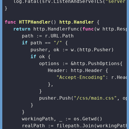
   log.Fatal(srv.ListenAndServeTLS(
"server.
}

func
HTTPHandler
()
http
.
Handler
 {

return
 http.HandlerFunc(
func
(w http.Resp
      path := r.URL.Path

if
 path == 
"/"
 {

         pusher, ok := w.(http.Pusher)

if
 ok {

            options := &http.PushOptions{

               Header: http.Header {

"Accept-Encoding"
: r.Head
               },

            }

            pusher.Push(
"/css/main.css"
, op
         }

      }

      workingPath, _ := os.Getwd()

      realPath := filepath.Join(workingPath,