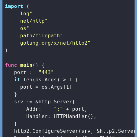
import
 (

"log"
"net/http"
"os"
"path/filepath"
"golang.org/x/net/http2"
)

func
main
()
 {

   port := 
"443"
if
len
(os.Args) > 
1
 {

     port = os.Args[
1
]

   }

   srv := &http.Server{

       Addr:    
":"
 + port,

       Handler: HTTPHandler(),

   }

   http2.ConfigureServer(srv, &http2.Server{