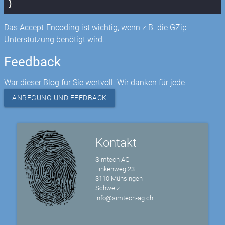
}
Das Accept-Encoding ist wichtig, wenn z.B. die GZip
Unterstützung benötigt wird.
Feedback
War dieser Blog für Sie wertvoll. Wir danken für jede
ANREGUNG UND FEEDBACK
Kontakt
Simtech AG
Finkenweg 23
3110 Münsingen
Schweiz
info@simtech-ag.ch