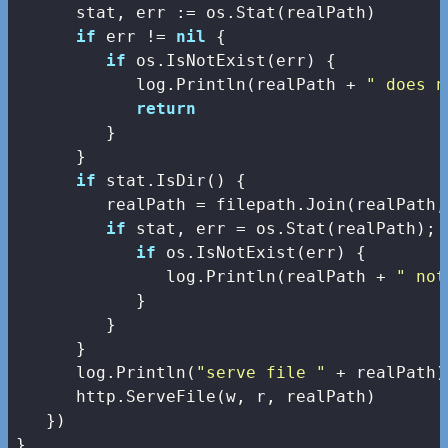
      stat, err := os.Stat(realPath)

if
 err != 
nil
 {

if
 os.IsNotExist(err) {

            log.Println(realPath + 
" does n
return
         }

      }

if
 stat.IsDir() {

         realPath = filepath.Join(realPath,
if
 stat, err = os.Stat(realPath); 
if
 os.IsNotExist(err) {

               log.Println(realPath + 
" not
            }

         }

      }

      log.Println(
"serve file "
 + realPath)

      http.ServeFile(w, r, realPath)

   })

}