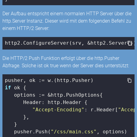
Der Aufbau entspricht einem normalen HTTP Server über die
http.Server Instanz. Dieser wird mit dem folgenden Befehl zu
einem HTTP/2 Server:
http2.ConfigureServer(srv, &http2.Server{})
Die HTTP/2 Push Funktion erfolgt über die http.Pusher
Abfrage. Solche ist ok true wenn der Server dies unterstützt:
if
 ok {

   options := &http.PushOptions{

      Header: http.Header {

"Accept-Encoding"
: r.Header[
"Accep
      },

   }

   pusher.Push(
"/css/main.css"
, options)
