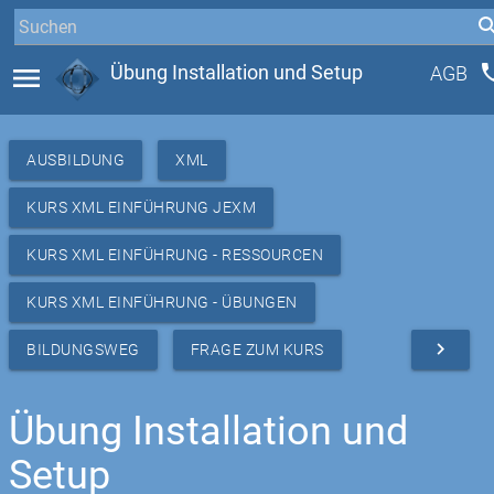
ph
menu
Übung Installation und Setup
AGB
AUSBILDUNG
XML
KURS XML EINFÜHRUNG JEXM
KURS XML EINFÜHRUNG - RESSOURCEN
KURS XML EINFÜHRUNG - ÜBUNGEN
navigate_next
BILDUNGSWEG
FRAGE ZUM KURS
Übung Installation und
Setup