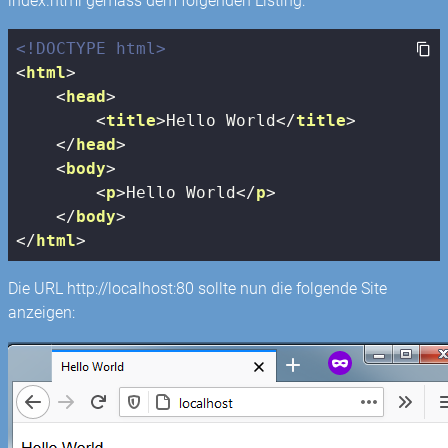
index.html gemäss dem folgenden Listing:
<!DOCTYPE html>
<
html
>
<
head
>
<
title
>
Hello World
</
title
>
</
head
>
<
body
>
<
p
>
Hello World
</
p
>
</
body
>
</
html
>
Die URL http://localhost:80 sollte nun die folgende Site
anzeigen: