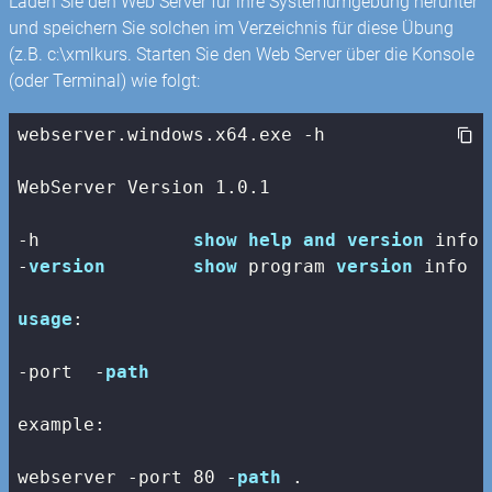
Laden Sie den Web Server für ihre Systemumgebung herunter
und speichern Sie solchen im Verzeichnis für diese Übung
(z.B. c:\xmlkurs. Starten Sie den Web Server über die Konsole
(oder Terminal) wie folgt:
webserver.windows.x64.exe -h

WebServer Version 1.0.1

-h              
show
help
and
version
 info

-
version
show
 program 
version
 info

usage
:

-port 
 -
path
example:

webserver -port 
80
 -
path
 .