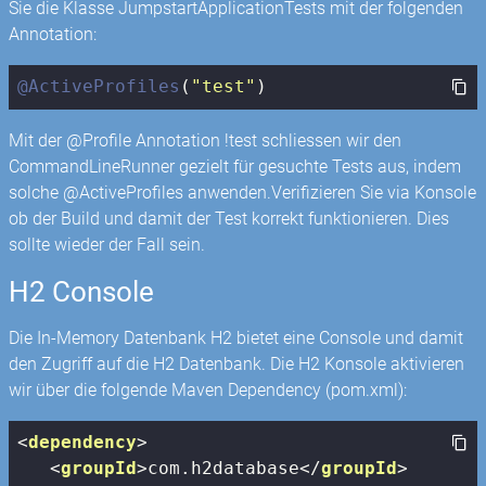
Sie die Klasse JumpstartApplicationTests mit der folgenden
Annotation:
@ActiveProfiles
(
"test"
)
Mit der @Profile Annotation !test schliessen wir den
CommandLineRunner gezielt für gesuchte Tests aus, indem
solche @ActiveProfiles anwenden.Verifizieren Sie via Konsole
ob der Build und damit der Test korrekt funktionieren. Dies
sollte wieder der Fall sein.
H2 Console
Die In-Memory Datenbank H2 bietet eine Console und damit
den Zugriff auf die H2 Datenbank. Die H2 Konsole aktivieren
wir über die folgende Maven Dependency (pom.xml):
<
dependency
>
<
groupId
>
com.h2database
</
groupId
>