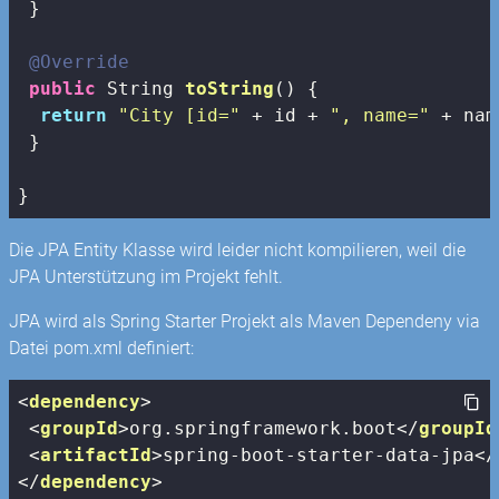
 }

@Override
public
 String 
toString
()
{

return
"City [id="
 + id + 
", name="
 + nam
 } 

}
Die JPA Entity Klasse wird leider nicht kompilieren, weil die
JPA Unterstützung im Projekt fehlt.
JPA wird als Spring Starter Projekt als Maven Dependeny via
Datei pom.xml definiert:
<
dependency
>
<
groupId
>
org.springframework.boot
</
groupId
<
artifactId
>
spring-boot-starter-data-jpa
</
</
dependency
>