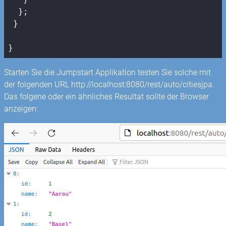
  };

 }

}
Starten Sie die Jumpstart Applikation testen Sie solche mit
der folgenden URL http://localhost:8080/rest/auto/citiesjpa.
Das folgene oder ein ähnliches Resultat sollte der Browser
anzeigen: