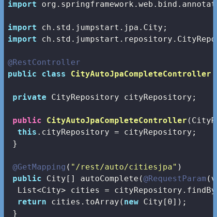
import
 org.springframework.web.bind.annotat
import
import
 ch.std.jumpstart.repository.CityRepos
@RestController
public
class
CityAutoJpaCompleteController
private
 CityRepository cityRepository;

public
CityAutoJpaCompleteController
(CityR
this
.cityRepository = cityRepository;

 }

@GetMapping
(
"/rest/auto/citiesjpa"
)

public
 City[] autoComplete(
@RequestParam
(v
  List<City> cities = cityRepository.findBy
return
 cities.toArray(
new
 City[
0
]);

 }
