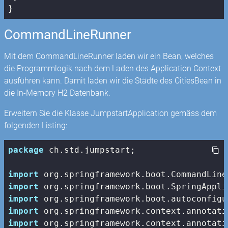
}
CommandLineRunner
Mit dem CommandLineRunner laden wir ein Bean, welches
die Programmlogik nach dem Laden des Application Context
ausführen kann. Damit laden wir die Städte des CitiesBean in
die In-Memory H2 Datenbank.
Erweitern Sie die Klasse JumpstartApplication gemäss dem
folgenden Listing:
package
 ch.std.jumpstart;

import
import
import
import
import
 org.springframework.context.annotati