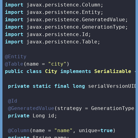
import
import
import
import
import
import
 javax.persistence.Table;

@Entity
@Table
(name = 
"city"
public
class
City
implements
Serializable
{

private
static
final
long
 serialVersionUID
@Id
@GeneratedValue
(strategy = GenerationType.A
private
 Long id;

@Column
(name = 
"name"
, unique=
true
)

private
 String name;
