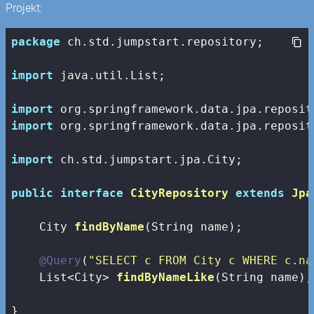
Projekt:
package
 ch.std.jumpstart.repository;

import
 java.util.List;

import
import
 org.springframework.data.jpa.reposit
import
 ch.std.jumpstart.jpa.City;

public
interface
CityRepository
extends
Jpa
City 
findByName
(String name)
;

@Query
(
"SELECT c FROM City c WHERE c.na
List<City> 
findByNameLike
(String name)
;

}