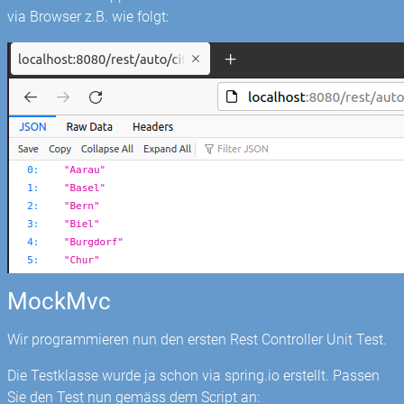
via Browser z.B. wie folgt:
MockMvc
Wir programmieren nun den ersten Rest Controller Unit Test.
Die Testklasse wurde ja schon via spring.io erstellt. Passen
Sie den Test nun gemäss dem Script an: