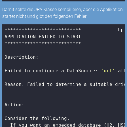
Damit sollte die JPA Klasse kompilieren, aber die Applikation
startet nicht und gibt den folgenden Fehler:
***************************

APPLICATION FAILED TO START

***************************

Description:

Failed to configure a DataSource: 
'url'
 att
Reason: Failed to determine a suitable driv
Action:

Consider the following:

  If you want an embedded database (H2, HSQ