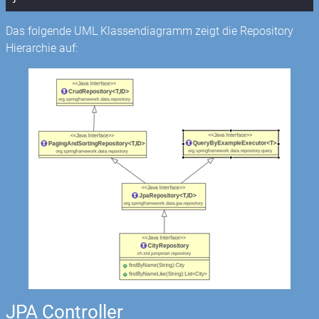
Das folgende UML Klassendiagramm zeigt die Repository
Hierarchie auf:
JPA Controller