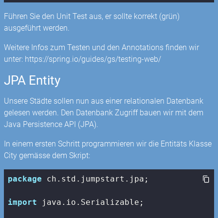
Führen Sie den Unit Test aus, er sollte korrekt (grün)
ausgeführt werden.
Weitere Infos zum Testen und den Annotations finden wir
unter: https://spring.io/guides/gs/testing-web/
JPA Entity
Unsere Städte sollen nun aus einer relationalen Datenbank
gelesen werden. Den Datenbank Zugriff bauen wir mit dem
Java Persistence API (JPA).
In einem ersten Schritt programmieren wir die Entitäts Klasse
City gemässe dem Skript:
package
 ch.std.jumpstart.jpa;

import
 java.io.Serializable;
