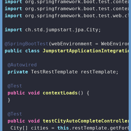
import
import
import
 org.springframework.boot.test.web.cl
import
 ch.std.jumpstart.jpa.City;

@SpringBootTest
public
class
JumpstartApplicationIntegratio
@Autowired
private
 TestRestTemplate restTemplate;

@Test
public
void
contextLoads
()
{

 }

@Test
public
void
testCityAutoCompleteController
  City[] cities = 
this
.restTemplate.getForO