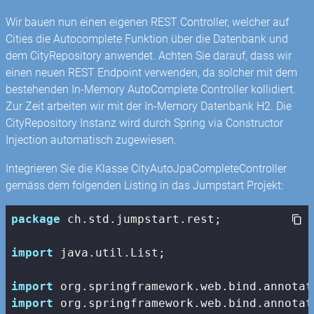
Wir bauen nun einen eigenen REST Controller, welcher auf
Cities die Autocomplete Funktion über die Datenbank und
dem CityRepository anwendet. Achten Sie darauf, dass wir
einen neuen REST Endpoint verwenden, da solcher mit dem
bestehenden In-Memory AutoComplete Controller kollidiert.
Zur Zeit arbeiten wir mit der In-Memory Datenbank H2. Die
CityRepository Instanz wird durch Spring via Constructor
Injection automatisch zugewiesen.
Integrieren Sie die Klasse CityAutoJpaCompleteController
gemäss dem folgenden Listing in das Jumpstart Projekt:
package
 ch.std.jumpstart.rest;

import
 java.util.List;

import
import