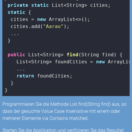
private
static
 List<String> cities;

static
 {

  cities = 
new
 ArrayList<>();

  cities.add(
"Aarau"
);

  ...

 }

public
 List<String> 
find
(String find)
{

    List<String> foundCities = 
new
 ArrayLis
    ...

return
 foundCities;

  }

}
Programmieren Sie die Methode List
find(String find) aus, so
dass der gesuchte Value Case Insensitive mit einem oder
mehrerer Elemente via Contains matched.
Starten Sie die Applikation und verifizieren Sie das Resultat