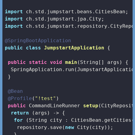
import
import
import
 ch.std.jumpstart.repository.CityRepos
@SpringBootApplication
public
class
JumpstartApplication
{

public
static
void
main
(String[] args)
{

  SpringApplication.run(JumpstartApplicatio
 }

@Bean
@Profile
(
"!test"
)

public
 CommandLineRunner 
setup
(CityReposit
return
 (args) -> {

for
 (String city : CitiesBean.getCities()
    repository.save(
new
 City(city));

   }
