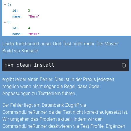
Leider funktioniert unser Unit Test nicht mehr. Der Maven
Build via Konsole
mvn clean install
ergibt leider einen Fehler. Dies ist in der Praxis jederzeit
möglich wenn nicht sogar die Regel, dass Code
Anpassungen zu Testfehlern führen.
Der Fehler liegt am Datenbank Zugriff via
CommandLineRunner, da der Test nicht korrekt aufgesetzt ist.
Wir umgehen das Problem aktuell, indem wir den
CommandLineRunner deaktvieren via Test Profile. Ergänzen