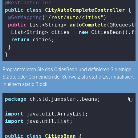
@RestController
public
class
CityAutoCompleteController
{

@GetMapping
(
"/rest/auto/cities"
)

public
 List<String> 
autoComplete
(@RequestP
  List<String> cities = 
new
 CitiesBean().fi
return
 cities;

 }

}
Programmieren Sie das CitiesBean und definieren Sie einige
Städte oder Gemeinden der Schweiz als static List initialisiert
in einem static Block:
package
 ch.std.jumpstart.beans;

import
import
 java.util.List;

public
class
CitiesBean
{
