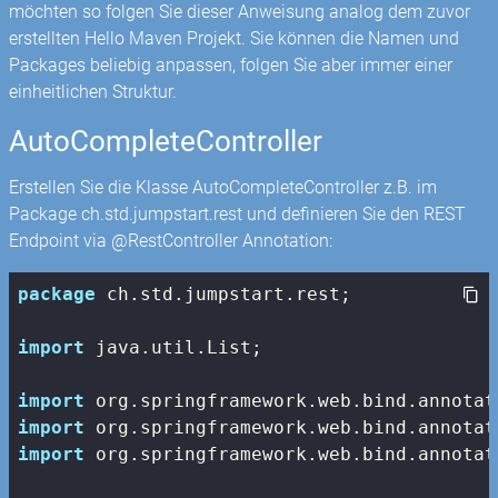
möchten so folgen Sie dieser Anweisung analog dem zuvor
erstellten Hello Maven Projekt. Sie können die Namen und
Packages beliebig anpassen, folgen Sie aber immer einer
einheitlichen Struktur.
AutoCompleteController
Erstellen Sie die Klasse AutoCompleteController z.B. im
Package ch.std.jumpstart.rest und definieren Sie den REST
Endpoint via @RestController Annotation:
package
 ch.std.jumpstart.rest;

import
 java.util.List;

import
import
import
 org.springframework.web.bind.annotat