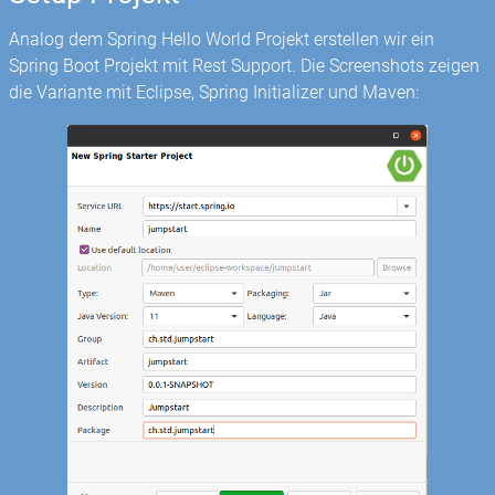
Analog dem Spring Hello World Projekt erstellen wir ein
Spring Boot Projekt mit Rest Support. Die Screenshots zeigen
die Variante mit Eclipse, Spring Initializer und Maven: