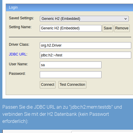
Passen Sie die JDBC URL an zu "jdbc:h2:mem:testdb" und
verbinden Sie mit der H2 Datenbank (kein Passwort
erforderlich):