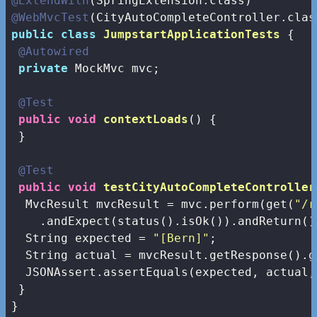
@ExtendWith
@WebMvcTest
public
class
JumpstartApplicationTests
{

@Autowired
private
 MockMvc mvc;

@Test
public
void
contextLoads
()
{

 }

@Test
public
void
testCityAutoCompleteController
  MvcResult mvcResult = mvc.perform(get(
"/r
    .andExpect(status().isOk()).andReturn();
  String expected = 
"[Bern]"
;

  String actual = mvcResult.getResponse().g
  JSONAssert.assertEquals(expected, actual,
 }

}