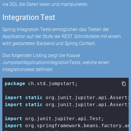
via SQL die Daten lesen und manipulieren.
Integration Test
Spring Integration Tests ermöglichen das Testen der
Applikation auf der Stufe der REST Schnittstelle mit einem
echt gestarteten Backend und Spring Context.
Das folgenden Listing zeigt die Klasse
JumpstartApplicationIntegrationTests, welche einen
Integrationstest definiert:
package
 ch.std.jumpstart;

import
static
import
static
 org.junit.jupiter.api.Asserti
import
import