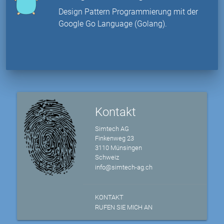
Design Pattern Programmierung mit der
Google Go Language (Golang).
Kontakt
Simtech AG
Finkenweg 23
3110 Münsingen
Schweiz
info@simtech-ag.ch
KONTAKT
RUFEN SIE MICH AN