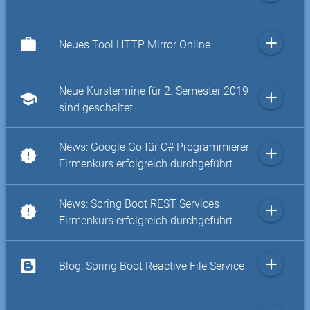
add
work
Neues Tool HTTP Mirror Online
Neue Kurstermine für 2. Semester 2019
add
school
sind geschaltet.
News: Google Go für C# Programmierer
add
new_releases
Firmenkurs erfolgreich durchgeführt
News: Spring Boot REST Services
add
new_releases
Firmenkurs erfolgreich durchgeführt
add
Blog: Spring Boot Reactive File Service