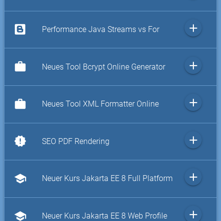
add
Performance Java Streams vs For
add
work
Neues Tool Bcrypt Online Generator
add
work
Neues Tool XML Formatter Online
add
new_releases
SEO PDF Rendering
add
school
Neuer Kurs Jakarta EE 8 Full Platform
add
school
Neuer Kurs Jakarta EE 8 Web Profile