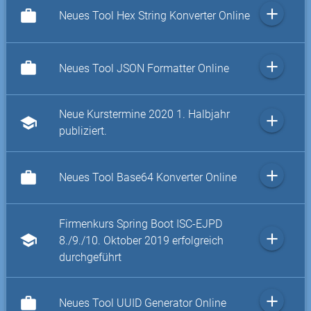
add
work
Neues Tool Hex String Konverter Online
add
work
Neues Tool JSON Formatter Online
Neue Kurstermine 2020 1. Halbjahr
add
school
publiziert.
add
work
Neues Tool Base64 Konverter Online
Firmenkurs Spring Boot ISC-EJPD
add
school
8./9./10. Oktober 2019 erfolgreich
durchgeführt
add
work
Neues Tool UUID Generator Online