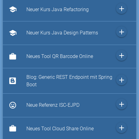
add
school
Neuer Kurs Java Refactoring
add
school
Neuer Kurs Java Design Patterns
add
work
Neues Tool QR Barcode Online
Blog: Generic REST Endpoint mit Spring
add
Boot
add
sentiment_very_satisfied
Neue Referenz ISC-EJPD
add
work
Neues Tool Cloud Share Online