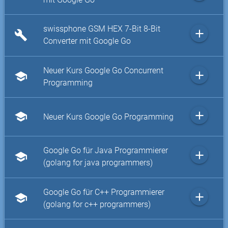
swissphone GSM HEX 7-Bit 8-Bit
add
build
Converter mit Google Go
Neuer Kurs Google Go Concurrent
add
school
Programming
add
school
Neuer Kurs Google Go Programming
Google Go für Java Programmierer
add
school
(golang for java programmers)
Google Go für C++ Programmierer
add
school
(golang for c++ programmers)