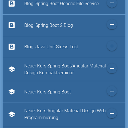
add
Blog: Spring Boot Generic File Service
add
Blog: Spring Boot 2 Blog
add
Blog: Java Unit Stress Test
Neuer Kurs Spring Boot/Angular Material
add
school
Design Kompaktseminar
add
school
Neuer Kurs Spring Boot
Neuer Kurs Angular Material Design Web
add
school
Programmierung