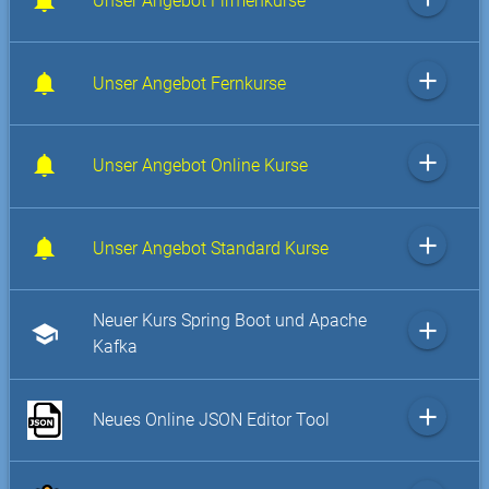
Unser Angebot Firmenkurse
add
Unser Angebot Fernkurse
add
Unser Angebot Online Kurse
add
Unser Angebot Standard Kurse
Neuer Kurs Spring Boot und Apache
add
school
Kafka
add
Neues Online JSON Editor Tool