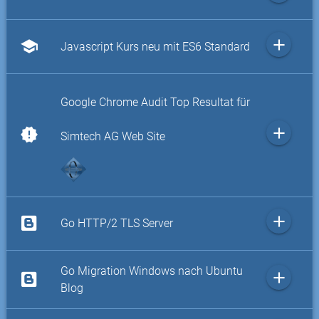
add
school
Javascript Kurs neu mit ES6 Standard
Google Chrome Audit Top Resultat für
add
new_releases
Simtech AG Web Site
add
Go HTTP/2 TLS Server
Go Migration Windows nach Ubuntu
add
Blog