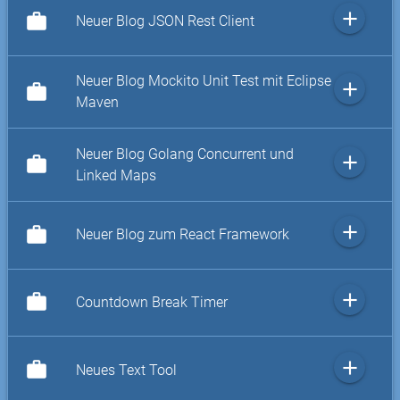
add
work
Neuer Blog JSON Rest Client
Neuer Blog Mockito Unit Test mit Eclipse
add
work
Maven
Neuer Blog Golang Concurrent und
add
work
Linked Maps
add
work
Neuer Blog zum React Framework
add
work
Countdown Break Timer
add
work
Neues Text Tool