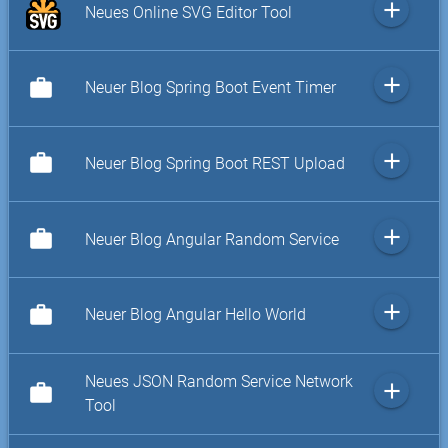
add
Neues Online SVG Editor Tool
add
work
Neuer Blog Spring Boot Event Timer
add
work
Neuer Blog Spring Boot REST Upload
add
work
Neuer Blog Angular Random Service
add
work
Neuer Blog Angular Hello World
Neues JSON Random Service Network
add
work
Tool