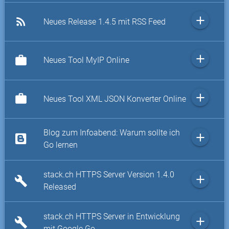
add
rss_feed
Neues Release 1.4.5 mit RSS Feed
add
work
Neues Tool MyIP Online
add
work
Neues Tool XML JSON Konverter Online
Blog zum Infoabend: Warum sollte ich
add
Go lernen
stack.ch HTTPS Server Version 1.4.0
add
build
Released
stack.ch HTTPS Server in Entwicklung
add
build
mit Google Go