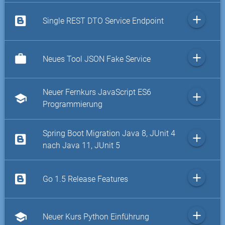
add
Single REST DTO Service Endpoint
add
work
Neues Tool JSON Fake Service
Neuer Fernkurs JavaScript ES6
add
school
Programmierung
Spring Boot Migration Java 8, JUnit 4
add
nach Java 11, JUnit 5
add
Go 1.5 Release Features
add
school
Neuer Kurs Python Einführung