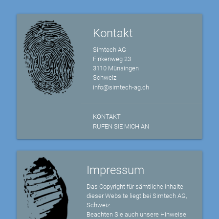
Kontakt
Simtech AG
Finkenweg 23
3110 Münsingen
Schweiz
info@simtech-ag.ch
KONTAKT
RUFEN SIE MICH AN
Impressum
Das Copyright für sämtliche Inhalte
dieser Website liegt bei Simtech AG,
Schweiz.
Beachten Sie auch unsere Hinweise