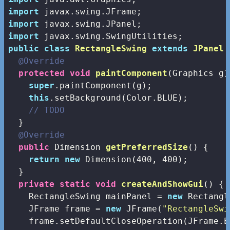
import
import
import
public
class
RectangleSwing
extends
JPanel
@Override
protected
void
paintComponent
(Graphics g)
super
.paintComponent(g);

this
.setBackground(Color.BLUE);

// TODO
  }

@Override
public
 Dimension 
getPreferredSize
()
{

return
new
 Dimension(
400
, 
400
);

  }

private
static
void
createAndShowGui
()
{

    RectangleSwing mainPanel = 
new
 Rectangl
    JFrame frame = 
new
 JFrame(
"RectangleSwi
    frame.setDefaultCloseOperation(JFrame.E