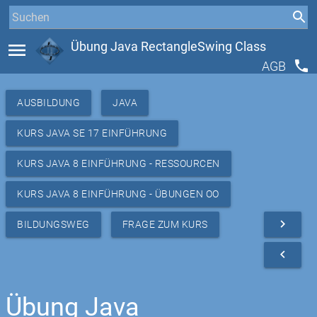
menu
Übung Java RectangleSwing Class
phone
AGB
AUSBILDUNG
JAVA
KURS JAVA SE 17 EINFÜHRUNG
KURS JAVA 8 EINFÜHRUNG - RESSOURCEN
KURS JAVA 8 EINFÜHRUNG - ÜBUNGEN OO
navigate_next
BILDUNGSWEG
FRAGE ZUM KURS
navigate_before
Übung Java