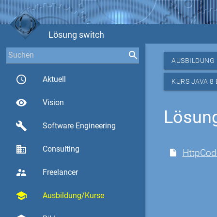
Lösung switch
AUSBILDUNG
access_time
Aktuell
KURS JAVA 8
visibility
Vision
Lösung
build
Software Engineering
business
Consulting
HttpCod
supervisor_account
Freelancer
school
Ausbildung/Kurse