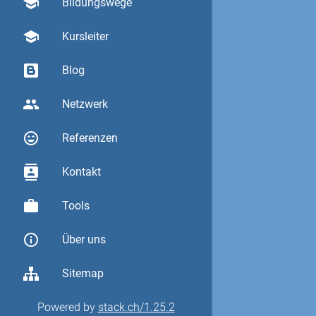
school
Bildungswege
school
Kursleiter
Blog
group
Netzwerk
sentiment_very_satisfied
Referenzen
contacts
Kontakt
work
Tools
info_outline
Über uns
Sitemap
Powered by
stack.ch/1.25.2