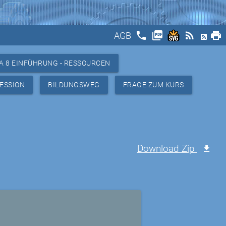
phone
picture_as_pdf
rss_feed
print
AGB
A 8 EINFÜHRUNG - RESSOURCEN
ESSION
BILDUNGSWEG
FRAGE ZUM KURS
Download Zip