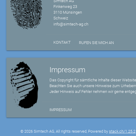
Simtech AG
Finkenweg 23
3110 Münsingen
Schweiz
info@simtech-ag.ch
KONTAKT
RUFEN SIE MICH AN
Impressum
Das Copyright für sämtliche Inhalte dieser Website
Beachten Sie auch unsere Hinweise zum Urheberr
Jeder Hinweis auf Fehler nehmen wir gerne entge
IMPRESSUM
© 2026 Simtech AG, All rights reserved, Powered by
stack.ch/1.25.2