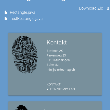
Download Zip
Rectangle.java
TestRectangle.java
Kontakt
Simtech AG
Finkenweg 23
3110 Münsingen
Schweiz
info@simtech-ag.ch
KONTAKT
RUFEN SIE MICH AN