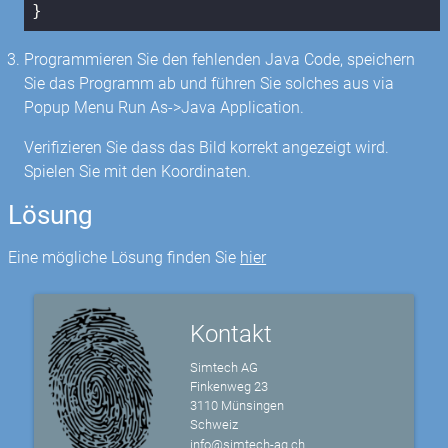
}
Programmieren Sie den fehlenden Java Code, speichern
Sie das Programm ab und führen Sie solches aus via
Popup Menu Run As->Java Application.
Verifizieren Sie dass das Bild korrekt angezeigt wird.
Spielen Sie mit den Koordinaten.
Lösung
Eine mögliche Lösung finden Sie
hier
Kontakt
Simtech AG
Finkenweg 23
3110 Münsingen
Schweiz
info@simtech-ag.ch