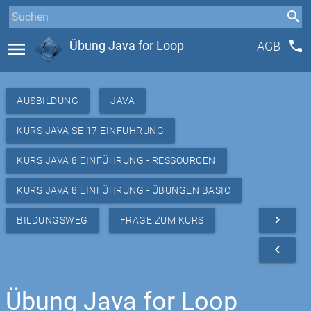
phone
menu
Übung Java for Loop
AGB
AUSBILDUNG
JAVA
KURS JAVA SE 17 EINFÜHRUNG
KURS JAVA 8 EINFÜHRUNG - RESSOURCEN
KURS JAVA 8 EINFÜHRUNG - ÜBUNGEN BASIC
navigate_next
BILDUNGSWEG
FRAGE ZUM KURS
navigate_before
Übung Java for Loop