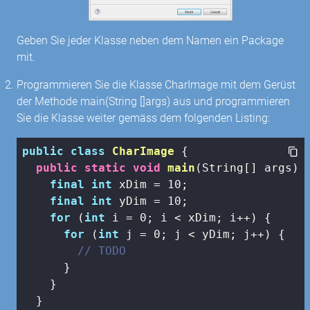
Geben Sie jeder Klasse neben dem Namen ein Package
mit.
Programmieren Sie die Klasse CharImage mit dem Gerüst
der Methode main(String []args) aus und programmieren
Sie die Klasse weiter gemäss dem folgenden Listing:
public
class
CharImage
{

public
static
void
main
(String[] args)
{
final
int
 xDim = 
10
;

final
int
 yDim = 
10
;

for
 (
int
 i = 
0
; i < xDim; i++) {

for
 (
int
 j = 
0
; j < yDim; j++) {

// TODO
      }

    }

  }
