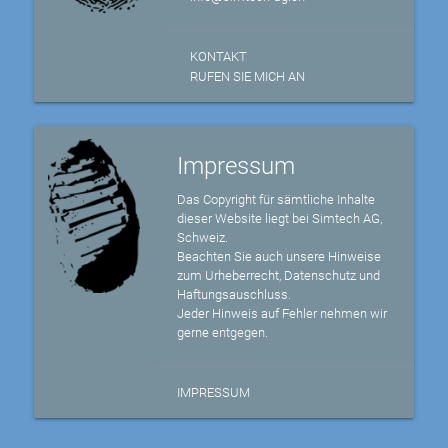
KONTAKT
RUFEN SIE MICH AN
Impressum
Das Copyright für sämtliche Inhalte
dieser Website liegt bei Simtech AG,
Schweiz.
Beachten Sie auch unsere Hinweise
zum Urheberrecht, Datenschutz und
Haftungsauschluss.
Jeder Hinweis auf Fehler nehmen wir
gerne entgegen.
IMPRESSUM