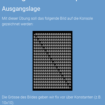
Ausgangslage
Mit dieser Übung soll das folgende Bild auf die Konsole
gezeichnet werden:
Die Grösse des Bildes geben wir fix vor über Konstanten (z.B.
10x10).