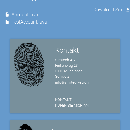
Download Zip
Account.java
TestAccount.java
Kontakt
Simtech AG
Finkenweg 23
3110 Münsingen
Schweiz
info@simtech-ag.ch
KONTAKT
RUFEN SIE MICH AN