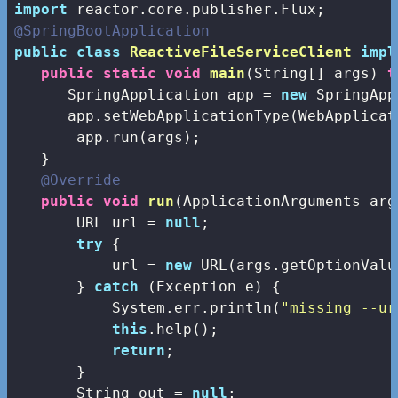
import
@SpringBootApplication
public
class
ReactiveFileServiceClient
impl
public
static
void
main
(String[] args)
t
      SpringApplication app = 
new
 SpringApp
      app.setWebApplicationType(WebApplicat
       app.run(args);

   }

@Override
public
void
run
(ApplicationArguments arg
       URL url = 
null
;

try
 {

           url = 
new
 URL(args.getOptionValu
       } 
catch
 (Exception e) {

           System.err.println(
"missing --ur
this
.help();

return
;

       }

       String out = 
null
;
