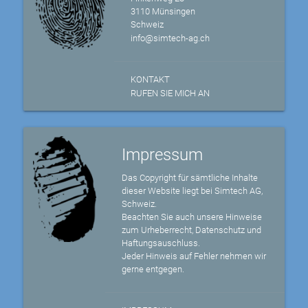
3110 Münsingen
Schweiz
info@simtech-ag.ch
KONTAKT
RUFEN SIE MICH AN
Impressum
Das Copyright für sämtliche Inhalte
dieser Website liegt bei Simtech AG,
Schweiz.
Beachten Sie auch unsere Hinweise
zum Urheberrecht, Datenschutz und
Haftungsauschluss.
Jeder Hinweis auf Fehler nehmen wir
gerne entgegen.