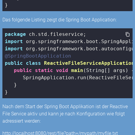
Das folgende Listing zeigt die Spring Boot Application:
package
import
import
@SpringBootApplication
public
class
ReactiveFileServiceApplication
public
static
void
main
(String[] args)
{

      SpringApplication.run(ReactiveFileSer
   }

Nach dem Start der Spring Boot Applikation ist der Reactive
File Service aktiv und kann je nach Konfiguration wie folgt
adressiert werden:
http://localhost:8080/rest/file?path=/mypath/myfile.txt