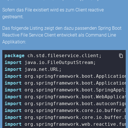
Sofern das File existiert wird es zum Client reactive
gestreamt.
Das folgende Listing zeigt den dazu passenden Spring Boot
Reactive File Service Client entwickelt als Command Line
Applikation:
package
import
import
import
import
import
import
import
import
import
import