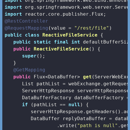
import
import
import
@RestController
@RequestMapping
(value = 
"/rest/file"
public
class
ReactiveFileService
{

public
static
final
int
 defaultBufferSiz
public
ReactiveFileService
()
{

super
();

   }

@GetMapping
public
 Flux<DataBuffer> 
get
(ServerWebExc
      List
 pathList = webExchange.getReques
      ServerHttpResponse serverHttpResponse
      DataBufferFactory dataBufferFactory =
if
 (pathList == 
null
) {

         serverHttpResponse.getHeaders().ad
         DataBuffer replyDataBuffer = dataB
                  .write(
"path is null"
.get