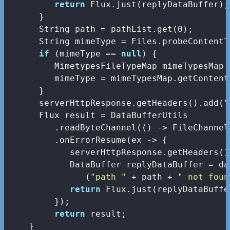
return
 Flux.just(replyDataBuffer);

      }

      String path = pathList.get(
0
);

      String mimeType = Files.probeContentT
if
 (mimeType == 
null
) {

         MimetypesFileTypeMap mimeTypesMap 
         mimeType = mimeTypesMap.getContent
      }

      serverHttpResponse.getHeaders().add(
"
      Flux
 result = DataBufferUtils

         .readByteChannel(() -> FileChannel
         .onErrorResume(ex -> {

            serverHttpResponse.getHeaders()
            DataBuffer replyDataBuffer = da
               (
"path "
 + path + 
" not foun
return
 Flux.just(replyDataBuffer
         });

return
 result;

    }
