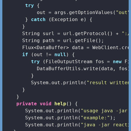
try
 {

           out = args.getOptionValues(
"out"
       } 
catch
 (Exception e) {

      }

      String surl = url.getProtocol() + 
":/
      String path = url.getFile();

      Flux<DataBuffer> data = WebClient.cre
if
 (out != 
null
) {

try
 (FileOutputStream fos = 
new
 Fi
           DataBufferUtils.write(data, fos)
         }

         System.out.println(
"result written
      }

    }

private
void
help
()
{

       System.out.println(
"usage java -jar 
       System.out.println(
"example:"
);

       System.out.println(
"java -jar reacti