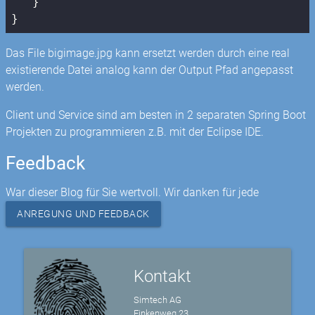
   }

Das File bigimage.jpg kann ersetzt werden durch eine real
existierende Datei analog kann der Output Pfad angepasst
werden.
Client und Service sind am besten in 2 separaten Spring Boot
Projekten zu programmieren z.B. mit der Eclipse IDE.
Feedback
War dieser Blog für Sie wertvoll. Wir danken für jede
ANREGUNG UND FEEDBACK
Kontakt
Simtech AG
Finkenweg 23