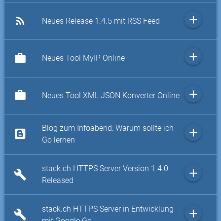
add
rss_feed
Neues Release 1.4.5 mit RSS Feed
add
work
Neues Tool MyIP Online
add
work
Neues Tool XML JSON Konverter Online
Blog zum Infoabend: Warum sollte ich
add
Go lernen
stack.ch HTTPS Server Version 1.4.0
add
build
Released
stack.ch HTTPS Server in Entwicklung
add
build
mit Google Go