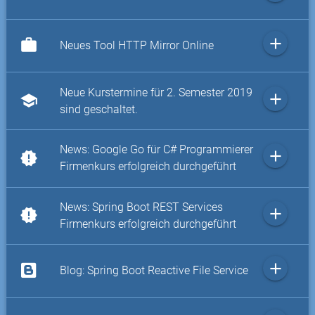
add
work
Neues Tool HTTP Mirror Online
Neue Kurstermine für 2. Semester 2019
add
school
sind geschaltet.
News: Google Go für C# Programmierer
add
new_releases
Firmenkurs erfolgreich durchgeführt
News: Spring Boot REST Services
add
new_releases
Firmenkurs erfolgreich durchgeführt
add
Blog: Spring Boot Reactive File Service