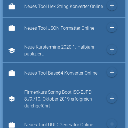
add
work
Neues Tool Hex String Konverter Online
add
work
Neues Tool JSON Formatter Online
Neue Kurstermine 2020 1. Halbjahr
add
school
publiziert.
add
work
Neues Tool Base64 Konverter Online
Firmenkurs Spring Boot ISC-EJPD
add
school
8./9./10. Oktober 2019 erfolgreich
durchgeführt
add
work
Neues Tool UUID Generator Online