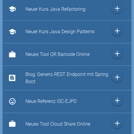
add
school
Neuer Kurs Java Refactoring
add
school
Neuer Kurs Java Design Patterns
add
work
Neues Tool QR Barcode Online
Blog: Generic REST Endpoint mit Spring
add
Boot
add
sentiment_very_satisfied
Neue Referenz ISC-EJPD
add
work
Neues Tool Cloud Share Online