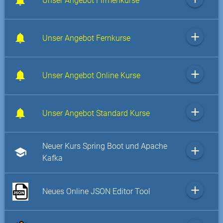
Unser Angebot Firmenkurse
add
Unser Angebot Fernkurse
add
Unser Angebot Online Kurse
add
Unser Angebot Standard Kurse
Neuer Kurs Spring Boot und Apache
add
school
Kafka
add
Neues Online JSON Editor Tool