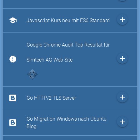
add
school
Javascript Kurs neu mit ES6 Standard
Google Chrome Audit Top Resultat für
add
new_releases
Simtech AG Web Site
add
Go HTTP/2 TLS Server
Go Migration Windows nach Ubuntu
add
Blog