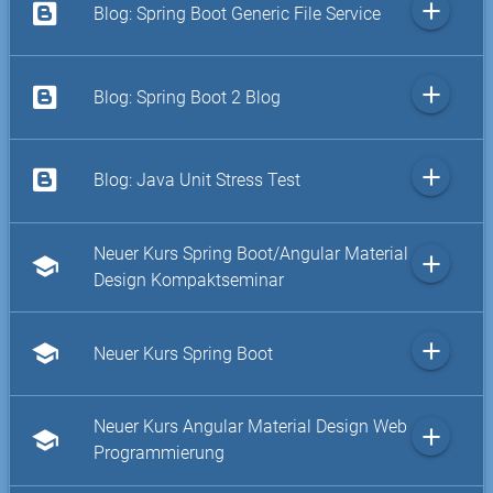
add
Blog: Spring Boot Generic File Service
add
Blog: Spring Boot 2 Blog
add
Blog: Java Unit Stress Test
Neuer Kurs Spring Boot/Angular Material
add
school
Design Kompaktseminar
add
school
Neuer Kurs Spring Boot
Neuer Kurs Angular Material Design Web
add
school
Programmierung