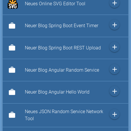
add
Neues Online SVG Editor Tool
add
work
Neuer Blog Spring Boot Event Timer
add
work
Neuer Blog Spring Boot REST Upload
add
work
Neuer Blog Angular Random Service
add
work
Neuer Blog Angular Hello World
Neues JSON Random Service Network
add
work
Tool