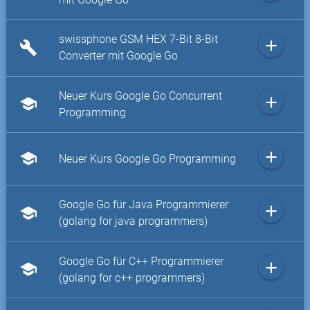
swissphone GSM HEX 7-Bit 8-Bit
add
build
Converter mit Google Go
Neuer Kurs Google Go Concurrent
add
school
Programming
add
school
Neuer Kurs Google Go Programming
Google Go für Java Programmierer
add
school
(golang for java programmers)
Google Go für C++ Programmierer
add
school
(golang for c++ programmers)