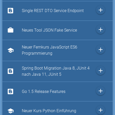
add
Single REST DTO Service Endpoint
add
work
Neues Tool JSON Fake Service
Neuer Fernkurs JavaScript ES6
add
school
Programmierung
Spring Boot Migration Java 8, JUnit 4
add
nach Java 11, JUnit 5
add
Go 1.5 Release Features
add
school
Neuer Kurs Python Einführung