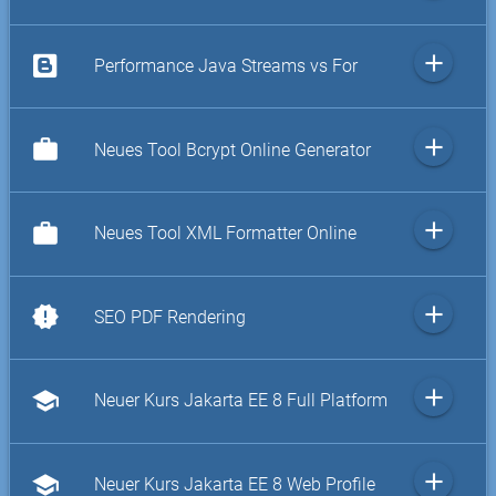
add
Performance Java Streams vs For
add
work
Neues Tool Bcrypt Online Generator
add
work
Neues Tool XML Formatter Online
add
new_releases
SEO PDF Rendering
add
school
Neuer Kurs Jakarta EE 8 Full Platform
add
school
Neuer Kurs Jakarta EE 8 Web Profile