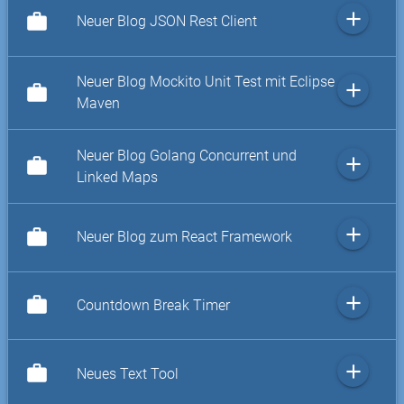
add
work
Neuer Blog JSON Rest Client
Neuer Blog Mockito Unit Test mit Eclipse
add
work
Maven
Neuer Blog Golang Concurrent und
add
work
Linked Maps
add
work
Neuer Blog zum React Framework
add
work
Countdown Break Timer
add
work
Neues Text Tool