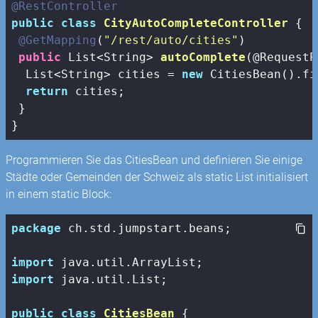
@RestController
public
class
CityAutoCompleteController
{

@GetMapping
(
"/rest/auto/cities"
)

public
 List<String> 
autoComplete
(@RequestP
  List<String> cities = 
new
 CitiesBean().fi
return
 cities;

 }

}
Programmieren Sie das CitiesBean und definieren Sie einige
Städte oder Gemeinden der Schweiz als static List initialisiert
in einem static Block:
package
 ch.std.jumpstart.beans;

import
import
 java.util.List;

public
class
CitiesBean
{
