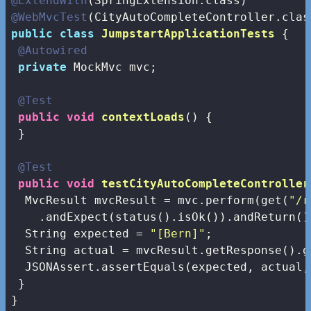
@ExtendWith
@WebMvcTest
public
class
JumpstartApplicationTests
{

@Autowired
private
 MockMvc mvc;

@Test
public
void
contextLoads
()
{

 }

@Test
public
void
testCityAutoCompleteController
  MvcResult mvcResult = mvc.perform(get(
"/r
    .andExpect(status().isOk()).andReturn();
  String expected = 
"[Bern]"
;

  String actual = mvcResult.getResponse().g
  JSONAssert.assertEquals(expected, actual,
 }

}