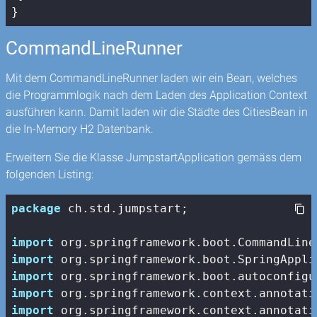
}
CommandLineRunner
Mit dem CommandLineRunner laden wir ein Bean, welches
die Programmlogik nach dem Laden des Application Context
ausführen kann. Damit laden wir die Städte des CitiesBean in
die In-Memory H2 Datenbank.
Erweitern Sie die Klasse JumpstartApplication gemäss dem
folgenden Listing:
package
 ch.std.jumpstart;

import
import
import
import
import
 org.springframework.context.annotati