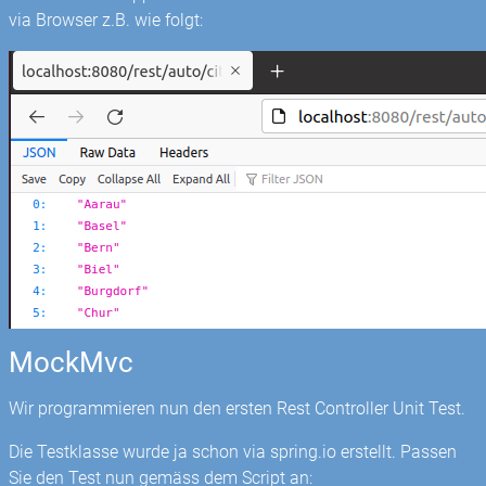
via Browser z.B. wie folgt:
MockMvc
Wir programmieren nun den ersten Rest Controller Unit Test.
Die Testklasse wurde ja schon via spring.io erstellt. Passen
Sie den Test nun gemäss dem Script an: