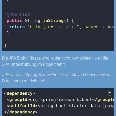
 }

@Override
public
 String 
toString
()
{

return
"City [id="
 + id + 
", name="
 + nam
 } 

}
Die JPA Entity Klasse wird leider nicht kompilieren, weil die
JPA Unterstützung im Projekt fehlt.
JPA wird als Spring Starter Projekt als Maven Dependeny via
Datei pom.xml definiert:
<
dependency
>
<
groupId
>
org.springframework.boot
</
groupId
<
artifactId
>
spring-boot-starter-data-jpa
</
</
dependency
>