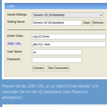
Passen Sie die JDBC URL an zu "jdbc:h2:mem:testdb" und
verbinden Sie mit der H2 Datenbank (kein Passwort
erforderlich):