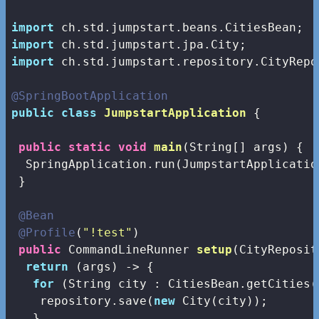
import
import
import
 ch.std.jumpstart.repository.CityRepos
@SpringBootApplication
public
class
JumpstartApplication
{

public
static
void
main
(String[] args)
{

  SpringApplication.run(JumpstartApplicatio
 }

@Bean
@Profile
(
"!test"
)

public
 CommandLineRunner 
setup
(CityReposit
return
 (args) -> {

for
 (String city : CitiesBean.getCities()
    repository.save(
new
 City(city));

   }
