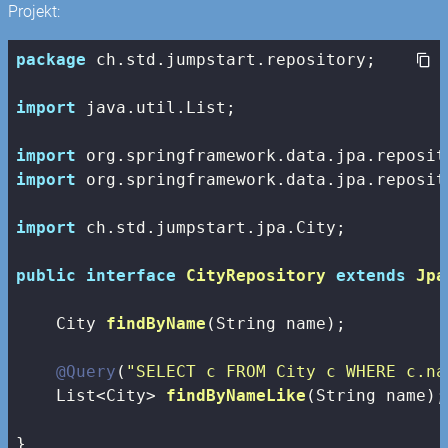
Projekt:
package
 ch.std.jumpstart.repository;

import
 java.util.List;

import
import
 org.springframework.data.jpa.reposit
import
 ch.std.jumpstart.jpa.City;

public
interface
CityRepository
extends
Jpa
City 
findByName
(String name)
;

@Query
(
"SELECT c FROM City c WHERE c.na
List<City> 
findByNameLike
(String name)
;

}