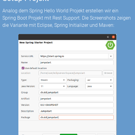
Analog dem Spring Hello World Projekt erstellen wir ein
Spring Boot Projekt mit Rest Support. Die Screenshots zeigen
die Variante mit Eclipse, Spring Initializer und Maven: