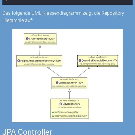
Das folgende UML Klassendiagramm zeigt die Repository
Hierarchie auf:
JPA Controller