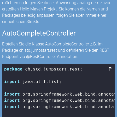
möchten so folgen Sie dieser Anweisung analog dem zuvor
erstellten Hello Maven Projekt. Sie können die Namen und
Packages beliebig anpassen, folgen Sie aber immer einer
einheitlichen Struktur.
AutoCompleteController
Erstellen Sie die Klasse AutoCompleteController z.B. im
Package ch.std.jumpstart.rest und definieren Sie den REST
Endpoint via @RestController Annotation:
package
 ch.std.jumpstart.rest;

import
 java.util.List;

import
import
import
 org.springframework.web.bind.annotat