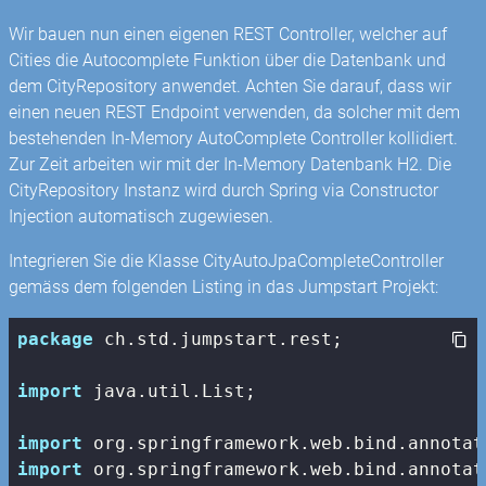
Wir bauen nun einen eigenen REST Controller, welcher auf
Cities die Autocomplete Funktion über die Datenbank und
dem CityRepository anwendet. Achten Sie darauf, dass wir
einen neuen REST Endpoint verwenden, da solcher mit dem
bestehenden In-Memory AutoComplete Controller kollidiert.
Zur Zeit arbeiten wir mit der In-Memory Datenbank H2. Die
CityRepository Instanz wird durch Spring via Constructor
Injection automatisch zugewiesen.
Integrieren Sie die Klasse CityAutoJpaCompleteController
gemäss dem folgenden Listing in das Jumpstart Projekt:
package
 ch.std.jumpstart.rest;

import
 java.util.List;

import
import