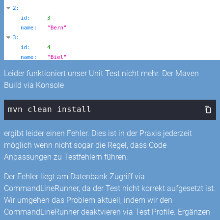
Leider funktioniert unser Unit Test nicht mehr. Der Maven
Build via Konsole
mvn clean install
ergibt leider einen Fehler. Dies ist in der Praxis jederzeit
möglich wenn nicht sogar die Regel, dass Code
Anpassungen zu Testfehlern führen.
Der Fehler liegt am Datenbank Zugriff via
CommandLineRunner, da der Test nicht korrekt aufgesetzt ist.
Wir umgehen das Problem aktuell, indem wir den
CommandLineRunner deaktvieren via Test Profile. Ergänzen