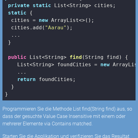
private
static
 List<String> cities;

static
 {

  cities = 
new
 ArrayList<>();

  cities.add(
"Aarau"
);

  ...

 }

public
 List<String> 
find
(String find)
{

    List<String> foundCities = 
new
 ArrayLis
    ...

return
 foundCities;

  }

}
Programmieren Sie die Methode List
find(String find) aus, so
dass der gesuchte Value Case Insensitive mit einem oder
mehrerer Elemente via Contains matched.
Starten Sie die Applikation und verifizieren Sie das Resultat