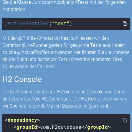
Sie die Klasse JumpstartApplicationTests mit der folgenden
Annotation:
@ActiveProfiles
(
"test"
)
Mit der @Profile Annotation !test schliessen wir den
CommandLineRunner gezielt für gesuchte Tests aus, indem
solche @ActiveProfiles anwenden.Verifizieren Sie via Konsole
ob der Build und damit der Test korrekt funktionieren. Dies
sollte wieder der Fall sein.
H2 Console
Die In-Memory Datenbank H2 bietet eine Console und damit
den Zugriff auf die H2 Datenbank. Die H2 Konsole aktivieren
wir über die folgende Maven Dependency (pom.xml):
<
dependency
>
<
groupId
>
com.h2database
</
groupId
>