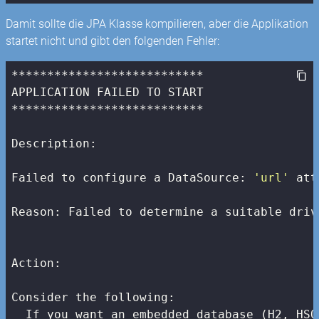
Damit sollte die JPA Klasse kompilieren, aber die Applikation
startet nicht und gibt den folgenden Fehler:
***************************

APPLICATION FAILED TO START

***************************

Description:

Failed to configure a DataSource: 
'url'
 att
Reason: Failed to determine a suitable driv
Action:

Consider the following:

  If you want an embedded database (H2, HSQ