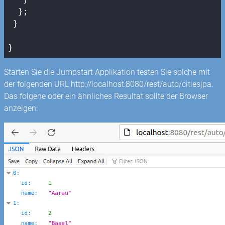
  };

 }

}
Starten Sie die Jumpstart Applikation testen Sie solche mit
der folgenden URL http://localhost:8080/rest/auto/citiesjpa.
Das folgene oder ein ähnliches Resultat sollte der Browser
anzeigen: