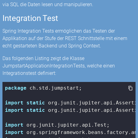
via SQL die Daten lesen und manipulieren.
Integration Test
Spring Integration Tests ermöglichen das Testen der
Applikation auf der Stufe der REST Schnittstelle mit einem
echt gestarteten Backend und Spring Context.
Das folgenden Listing zeigt die Klasse
JumpstartApplicationIntegrationTests, welche einen
Integrationstest definiert:
package
 ch.std.jumpstart;

import
static
import
static
 org.junit.jupiter.api.Asserti
import
import