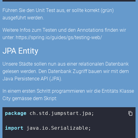
Führen Sie den Unit Test aus, er sollte korrekt (grün)
ausgeführt werden.
Weitere Infos zum Testen und den Annotations finden wir
unter: https://spring.io/guides/gs/testing-web/
JPA Entity
Unsere Städte sollen nun aus einer relationalen Datenbank
gelesen werden. Den Datenbank Zugriff bauen wir mit dem
Java Persistence API (JPA).
In einem ersten Schritt programmieren wir die Entitäts Klasse
City gemässe dem Skript:
package
 ch.std.jumpstart.jpa;

import
 java.io.Serializable;
