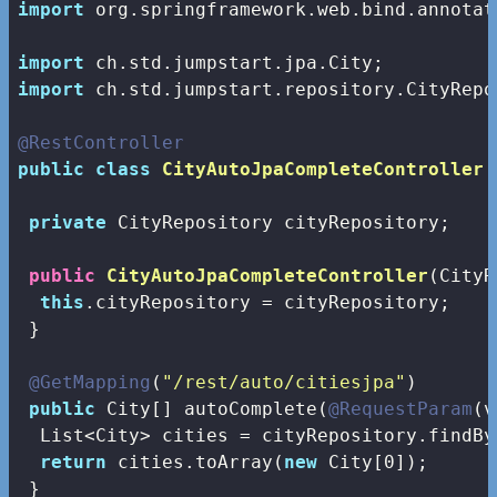
import
 org.springframework.web.bind.annotat
import
import
 ch.std.jumpstart.repository.CityRepos
@RestController
public
class
CityAutoJpaCompleteController
private
 CityRepository cityRepository;

public
CityAutoJpaCompleteController
(CityR
this
.cityRepository = cityRepository;

 }

@GetMapping
(
"/rest/auto/citiesjpa"
)

public
 City[] autoComplete(
@RequestParam
(v
  List<City> cities = cityRepository.findBy
return
 cities.toArray(
new
 City[
0
]);

 }
