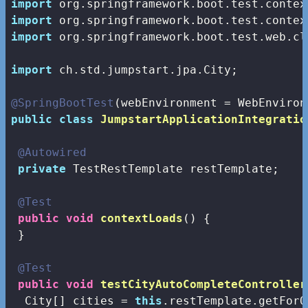
import
import
import
 org.springframework.boot.test.web.cl
import
 ch.std.jumpstart.jpa.City;

@SpringBootTest
public
class
JumpstartApplicationIntegratio
@Autowired
private
 TestRestTemplate restTemplate;

@Test
public
void
contextLoads
()
{

 }

@Test
public
void
testCityAutoCompleteController
  City[] cities = 
this
.restTemplate.getForO