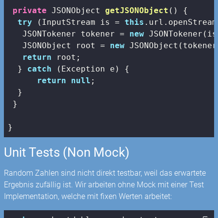
private
 JSONObject 
getJSONObject
()
{

try
 (InputStream is = 
this
.url.openStream
   JSONTokener tokener = 
new
 JSONTokener(is)
   JSONObject root = 
new
 JSONObject(tokener)
return
 root;

  } 
catch
 (Exception e) {

return
null
;

  }

 }

Unit Tests (Non Mock)
Random Zahlen sind nicht direkt testbar, weil das erwartete
Ergebnis zufällig ist. Wir arbeiten ohne Mock mit einer Test
Implementation, welche mit fixen Werten arbeitet: