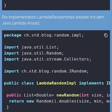
}
Die Implementation LambdaRandomImpl arbeitet mit dem
Java Lambda Ansatz:
package
 ch.std.blog.random.impl;

import
import
import
 java.util.stream.Collectors;

import
 ch.std.blog.random.IRandom;

public
class
LambdaRandomImpl
implements
IR
public
 List<Double> 
newRandom
(
int
 size, 
in
return
new
 Random().doubles(size, min, ma
 }
