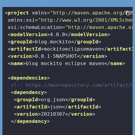
<
project
xmlns
=
"http://maven.apache.org/POM
xmlns:xsi
=
"http://www.w3.org/2001/XMLSchem
xsi:schemaLocation
=
"http://maven.apache.or
<
modelVersion
>
4.0.0
</
modelVersion
>
<
groupId
>
blog.mockito
</
groupId
>
<
artifactId
>
mockitoeclipsemaven
</
artifactI
<
version
>
0.0.1-SNAPSHOT
</
version
>
<
name
>
blog mockito eclipse maven
</
name
>
<
dependencies
>
<!-- https://mvnrepository.com/artifact/o
<
dependency
>
<
groupId
>
org.json
</
groupId
>
<
artifactId
>
json
</
artifactId
>
<
version
>
20210307
</
version
>
</
dependency
>