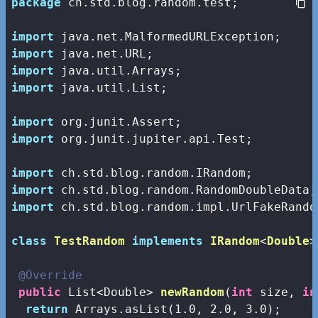
package
 ch.std.blog.random.test;

import
import
import
import
 java.util.List;

import
import
 org.junit.jupiter.api.Test;

import
import
import
 ch.std.blog.random.impl.UrlFakeRandom
class
TestRandom
implements
IRandom
<
Double
>
@Override
public
 List<Double> 
newRandom
(
int
 size, 
in
return
 Arrays.asList(
1.0
, 
2.0
, 
3.0
);
