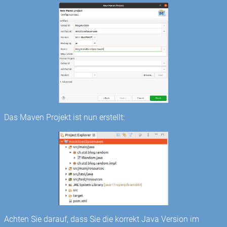
Das Maven Projekt ist nun erstellt:
Achten Sie darauf, dass Sie die korrekt Java Version im