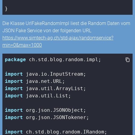
}
Die Klasse UrlFakeRandomImpl liest die Random Daten vom
JSON Fake Service von der folgenden URL
https://www.simtech-ag.ch/std-ajax/randomservice?
min=0&max=1000
package
 ch.std.blog.random.impl;

import
import
import
import
 java.util.List;

import
import
 org.json.JSONTokener;

import
 ch.std.blog.random.IRandom;
