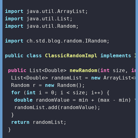
import
import
import
 java.util.Random;

import
 ch.std.blog.random.IRandom;

public
class
ClassicRandomImpl
implements
I
public
 List<Double> 
newRandom
(
int
 size, 
in
  List<Double> randomList = 
new
 ArrayList<>
  Random r = 
new
 Random();

for
 (
int
 i = 
0
; i < size; i++) {

double
 randomValue = min + (max - min) *
   randomList.add(randomValue);

  } 

return
 randomList;

 }
