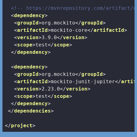
<!-- https://mvnrepository.com/artifact/o
<
dependency
>
<
groupId
>
org.mockito
</
groupId
>
<
artifactId
>
mockito-core
</
artifactId
>
<
version
>
3.9.0
</
version
>
<
scope
>
test
</
scope
>
</
dependency
>
<
dependency
>
<
groupId
>
org.mockito
</
groupId
>
<
artifactId
>
mockito-junit-jupiter
</
artif
<
version
>
2.23.0
</
version
>
<
scope
>
test
</
scope
>
</
dependency
>
</
dependencies
>
</
project
>