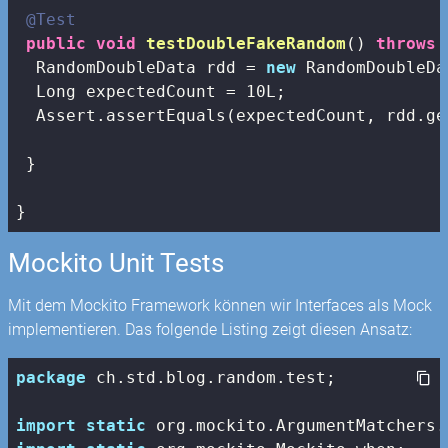
@Test
public
void
testDoubleFakeRandom
()
throws
 
  RandomDoubleData rdd = 
new
 RandomDoubleDa
  Long expectedCount = 
10L
;

  Assert.assertEquals(expectedCount, rdd.ge
 }

}
Mockito Unit Tests
Mit dem Mockito Framework können wir Interfaces als Mock
implementieren. Das folgende Listing zeigt diesen Ansatz:
package
 ch.std.blog.random.test;

import
static