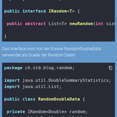
public
interface
IRandom
<
T
> 
{

public
abstract
 List<T> 
newRandom
(
int
 size
}
Das Interface wird von der Klasse RandomDoubleData
verwendet als Quelle der Random Daten:
package
 ch.std.blog.random;

import
import
 java.util.List;

public
class
RandomDoubleData
{

private
 IRandom<Double> random;
