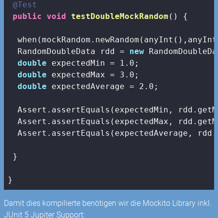
@Test
public
void
testDoubleMockRandom
()
{

  when(mockRandom.newRandom(anyInt(),anyInt
  RandomDoubleData rdd = 
new
 RandomDoubleDa
double
 expectedMin = 
1.0
;

double
 expectedMax = 
3.0
;

double
 expectedAverage = 
2.0
;

  Assert.assertEquals(expectedMin, rdd.getM
  Assert.assertEquals(expectedMax, rdd.getM
  Assert.assertEquals(expectedAverage, rdd.
 }

}
Damit dies kompilierte benötigen wir die Mockito Library inkl.
JUnit 5 Jupiter Support: