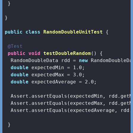
 }

}

public
class
RandomDoubleUnitTest
{

@Test
public
void
testDoubleRandom
()
{

  RandomDoubleData rdd = 
new
 RandomDoubleDa
double
 expectedMin = 
1.0
;

double
 expectedMax = 
3.0
;

double
 expectedAverage = 
2.0
;

  Assert.assertEquals(expectedMin, rdd.getM
  Assert.assertEquals(expectedMax, rdd.getM
  Assert.assertEquals(expectedAverage, rdd.
 }
