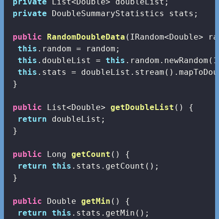
private
 List<Double> doubleList;

private
 DoubleSummaryStatistics stats;

public
RandomDoubleData
(IRandom<Double> ra
this
.random = random;  

this
.doubleList = 
this
.random.newRandom(
1
this
.stats = doubleList.stream().mapToDou
 }

public
 List<Double> 
getDoubleList
()
{

return
 doubleList;

 }

public
 Long 
getCount
()
{

return
this
.stats.getCount();

 }

public
 Double 
getMin
()
{

return
this
.stats.getMin();
