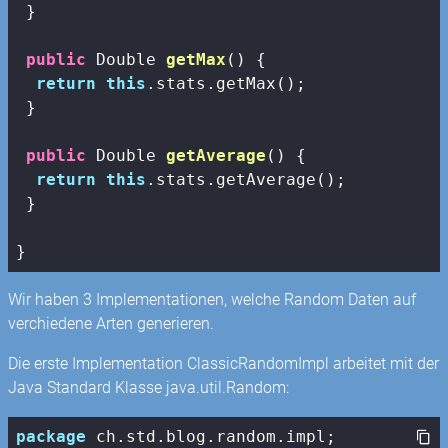
 }

public
 Double 
getMax
()
{

return
this
.stats.getMax();

 }

public
 Double 
getAverage
()
{

return
this
.stats.getAverage();

 }

}
Wir haben 3 Implementationen, welche Random Daten auf
verchiedene Arten generieren.
Die erste Implementation ClassicRandomImpl arbeitet mit der
Java Standard Klasse java.util.Random:
package
 ch.std.blog.random.impl;
