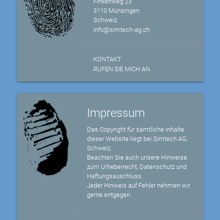
Finkenweg 23
3110 Münsingen
Schweiz
info@simtech-ag.ch
KONTAKT
RUFEN SIE MICH AN
Impressum
Das Copyright für sämtliche Inhalte
dieser Website liegt bei Simtech AG,
Schweiz.
Beachten Sie auch unsere Hinweise
zum Urheberrecht, Datenschutz und
Haftungsauschluss.
Jeder Hinweis auf Fehler nehmen wir
gerne entgegen.