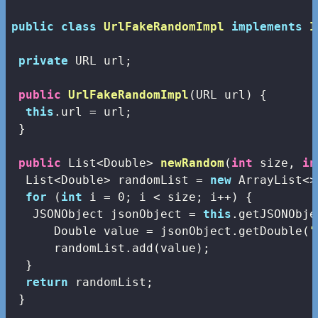
public
class
UrlFakeRandomImpl
implements
I
private
 URL url;

public
UrlFakeRandomImpl
(URL url)
{

this
.url = url;

 }

public
 List<Double> 
newRandom
(
int
 size, 
in
  List<Double> randomList = 
new
 ArrayList<>
for
 (
int
 i = 
0
; i < size; i++) {

   JSONObject jsonObject = 
this
.getJSONObje
      Double value = jsonObject.getDouble(
"
      randomList.add(value);

  }

return
 randomList;

 }
