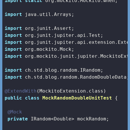
import
static
 org.mockito.Mockito.when;

import
 java.util.Arrays;

import
import
import
import
import
 org.mockito.junit.jupiter.MockitoExte
import
import
 ch.std.blog.random.RandomDoubleData;

@ExtendWith
public
class
MockRandomDoubleUnitTest
{

@Mock
private
 IRandom<Double> mockRandom;
