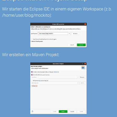
Wir starten die Eclipse IDE in einem eigenen Workspace (z.b.
/home/user/blog/mockito):
Wir erstellen ein Maven Projekt: