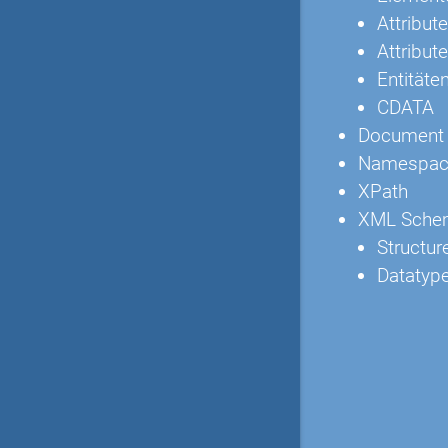
Attribute
Attribut
Entitäte
CDATA
Document T
Namespac
XPath
XML Sche
Structur
Datatyp