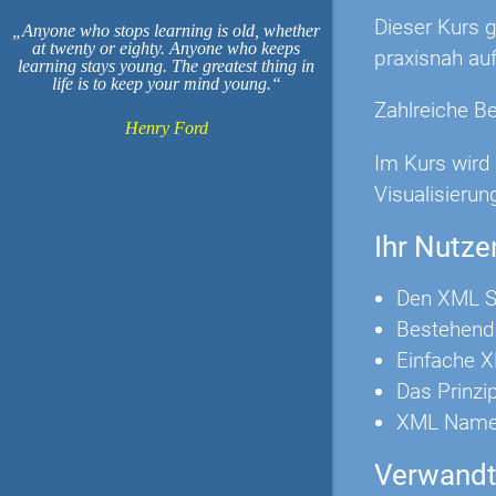
Dieser Kurs g
Anyone who stops learning is old, whether
at twenty or eighty. Anyone who keeps
praxisnah auf
learning stays young. The greatest thing in
life is to keep your mind young.
Zahlreiche B
Henry Ford
Im Kurs wird
Visualisierun
Ihr Nutze
Den XML S
Bestehend
Einfache X
Das Prinzi
XML Names
Verwandt