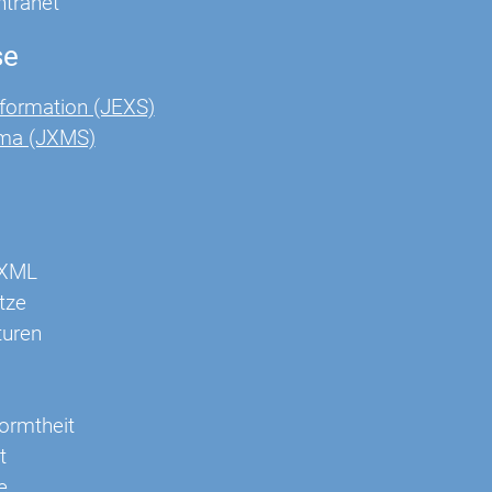
Intranet
se
formation (JEXS)
ma (JXMS)
 XML
tze
turen
ormtheit
t
e