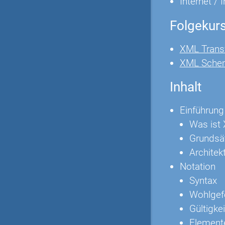
Internet / 
Folgekur
XML Trans
XML Sche
Inhalt
Einführung
Was ist
Grundsä
Architek
Notation
Syntax
Wohlgef
Gültigkei
Element