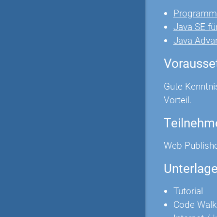
Programmi
Java SE fü
Java Adva
Vorausse
Gute Kenntni
Vorteil.
Teilnehm
Web Publishe
Unterlag
Tutorial
Code Walk