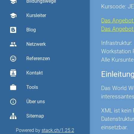
school
Bildungswege
Kurscode: J
school
Kursleiter
Das Angebot 
Das Angebot O
Blog
Infrastruktu
group
Netzwerk
Workstation 
sentiment_very_satisfied
Referenzen
Alle Kursunte
contacts
Einleitun
Kontakt
work
Tools
Das World Wi
interessantes
info_outline
Über uns
XML ist kein
Sitemap
Datenstruktu
einsetzbar.
Powered by
stack.ch/1.25.2