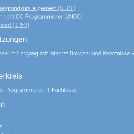
ergrundkurs allgemein (NFGL)
r nicht OO Programmierer (JNOO)
nced (JPF2)
tzungen
sse im Umgang mit Internet Browser und Kenntnisse von
erkreis
r, Programmierer, IT Fachleute.
en
s