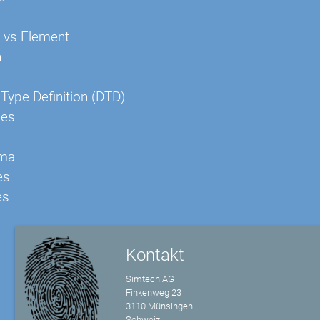
e vs Element
n
ype Definition (DTD)
es
ma
es
es
Kontakt
Simtech AG
Finkenweg 23
3110 Münsingen
Schweiz