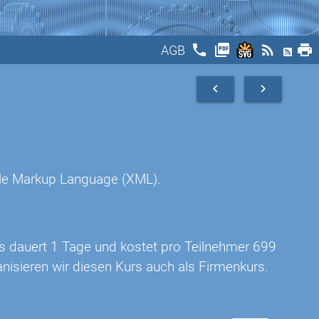
phone
picture_as_pdf
rss_feed
print
AGB
navigate_before
navigate_next
ble Markup Language (XML).
rs dauert 1 Tage und kostet pro Teilnehmer 699
nisieren wir diesen Kurs auch als Firmenkurs.