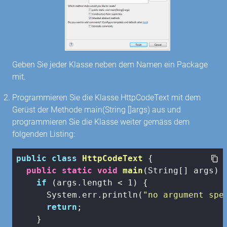
Geben Sie jeder Klasse neben dem Namen ein Package
mit.
Programmieren Sie die Klasse HttpCodeText mit dem
Gerüst der Methode main(String []args) aus und
programmieren Sie die Klasse weiter gemäss dem
folgenden Listing:
public
class
HttpCodeText
{

public
static
void
main
(String[] args)
{
if
 (args.length < 
1
) {

      System.err.println(
"no argument spe
return
;

    }
