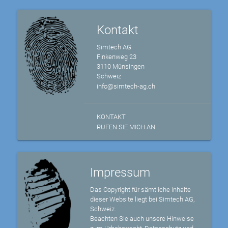
Kontakt
Simtech AG
Finkenweg 23
3110 Münsingen
Schweiz
info@simtech-ag.ch
KONTAKT
RUFEN SIE MICH AN
Impressum
Das Copyright für sämtliche Inhalte
dieser Website liegt bei Simtech AG,
Schweiz.
Beachten Sie auch unsere Hinweise