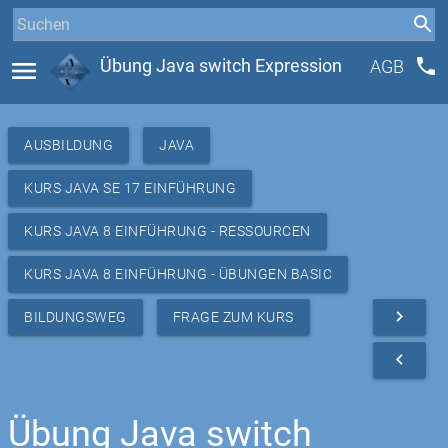
phone
menu
Übung Java switch Expression
AGB
AUSBILDUNG
JAVA
KURS JAVA SE 17 EINFÜHRUNG
KURS JAVA 8 EINFÜHRUNG - RESSOURCEN
KURS JAVA 8 EINFÜHRUNG - ÜBUNGEN BASIC
navigate_next
BILDUNGSWEG
FRAGE ZUM KURS
navigate_before
Übung Java switch