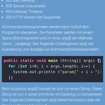
502 Bad Gateway
503 Service Unavailable
504 Gateway Timeout
505 HTTP Version Not Supported
Kommandozeilenparameter werden beim Aufruf dem
Programm übergeben. Die Parameter werden mit einem
Space (Blank)separiert und im Array args[] der Methode
main(...) abgelegt. Das folgende Codefragment zeigt die
Auswertung und Anzeige von Kommandozeilenparametern:
public
static
void
main
(String[] args)
{

for
 (
int
 i=
0
; i < args.length; i++) {

    System.out.println (
"param["
 + i + 
"]: 
  }}
Beim Ausdruck args[i] handelt es sich um einen String. Dieser
String ist nun in einen primitiven int-Datentyp zu konvertieren.
Das folgende Codefragment zeigt diese Konversion über die