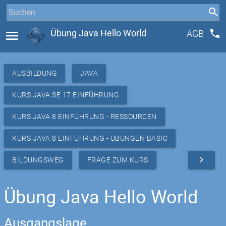
phone
menu
Übung Java Hello World
AGB
AUSBILDUNG
JAVA
KURS JAVA SE 17 EINFÜHRUNG
KURS JAVA 8 EINFÜHRUNG - RESSOURCEN
KURS JAVA 8 EINFÜHRUNG - ÜBUNGEN BASIC
navigate_next
BILDUNGSWEG
FRAGE ZUM KURS
Übung Java Hello World
Ausgangslage