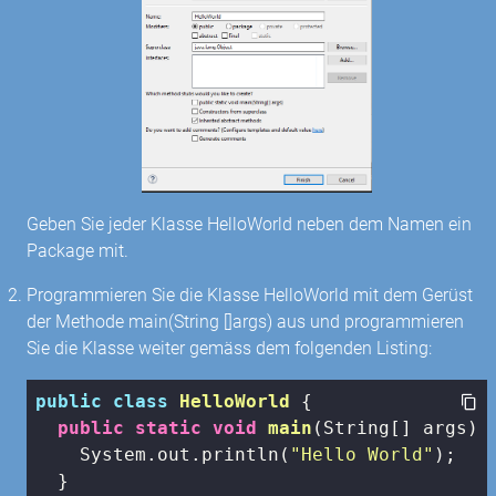
Geben Sie jeder Klasse HelloWorld neben dem Namen ein
Package mit.
Programmieren Sie die Klasse HelloWorld mit dem Gerüst
der Methode main(String []args) aus und programmieren
Sie die Klasse weiter gemäss dem folgenden Listing:
public
class
HelloWorld
{

public
static
void
main
(String[] args)
{
    System.out.println(
"Hello World"
);

  }
