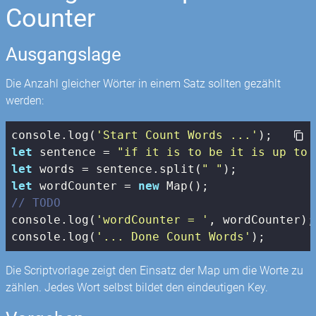
Counter
Ausgangslage
Die Anzahl gleicher Wörter in einem Satz sollten gezählt
werden:
console
.log(
'Start Count Words ...'
let
 sentence = 
"if it is to be it is up to 
let
 words = sentence.split(
" "
let
 wordCounter = 
new
Map
// TODO 
console
.log(
'wordCounter = '
console
.log(
'... Done Count Words'
);
Die Scriptvorlage zeigt den Einsatz der Map um die Worte zu
zählen. Jedes Wort selbst bildet den eindeutigen Key.