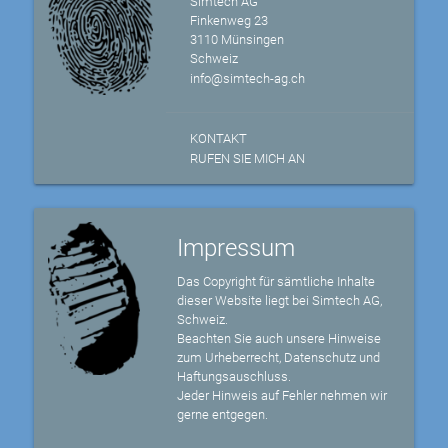
Simtech AG
Finkenweg 23
3110 Münsingen
Schweiz
info@simtech-ag.ch
KONTAKT
RUFEN SIE MICH AN
Impressum
Das Copyright für sämtliche Inhalte
dieser Website liegt bei Simtech AG,
Schweiz.
Beachten Sie auch unsere Hinweise
zum Urheberrecht, Datenschutz und
Haftungsauschluss.
Jeder Hinweis auf Fehler nehmen wir
gerne entgegen.