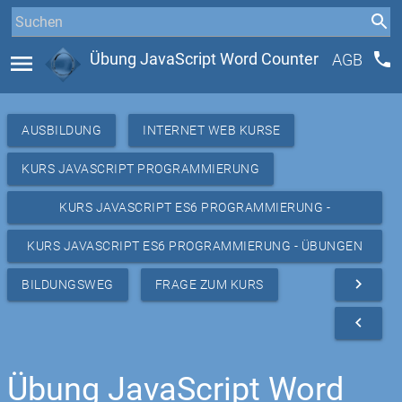
phone
menu
Übung JavaScript Word Counter
AGB
AUSBILDUNG
INTERNET WEB KURSE
KURS JAVASCRIPT PROGRAMMIERUNG
KURS JAVASCRIPT ES6 PROGRAMMIERUNG -
RESSOURCEN
KURS JAVASCRIPT ES6 PROGRAMMIERUNG - ÜBUNGEN
BASIC
navigate_next
BILDUNGSWEG
FRAGE ZUM KURS
navigate_before
Übung JavaScript Word