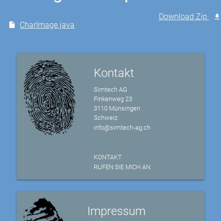
Download Zip
CharImage.java
Kontakt
Simtech AG
Finkenweg 23
3110 Münsingen
Schweiz
info@simtech-ag.ch
KONTAKT
RUFEN SIE MICH AN
Impressum