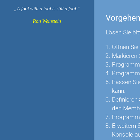
A fool with a tool is still a fool.
Vorgehe
Ron Weinstein
Lösen Sie bit
Öffnen Sie
Markieren S
Programmie
Programmie
Passen Sie
kann.
Definieren
den Member
Programmie
Erweitern 
Konsole au