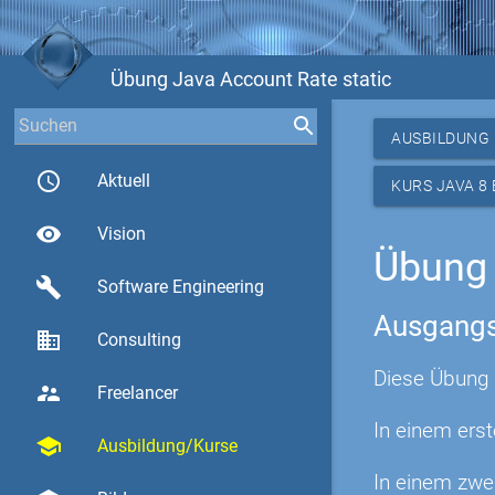
Übung Java Account Rate static
AUSBILDUNG
access_time
Aktuell
KURS JAVA 8
visibility
Vision
Übung 
build
Software Engineering
Ausgangs
business
Consulting
Diese Übung 
supervisor_account
Freelancer
In einem erst
school
Ausbildung/Kurse
In einem zwei