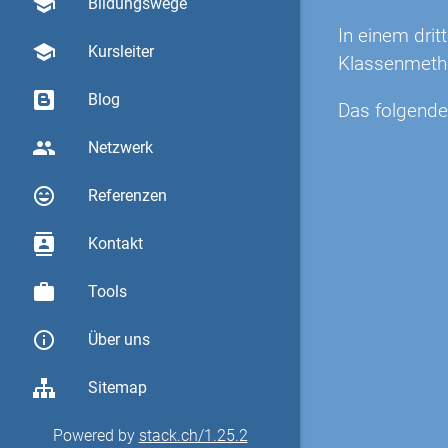
school
Bildungswege
In einem dritt
school
Kursleiter
Klassenmetho
Blog
Das folgende
group
Netzwerk
sentiment_very_satisfied
Referenzen
contacts
Kontakt
work
Tools
info_outline
Über uns
Sitemap
Powered by
stack.ch/1.25.2