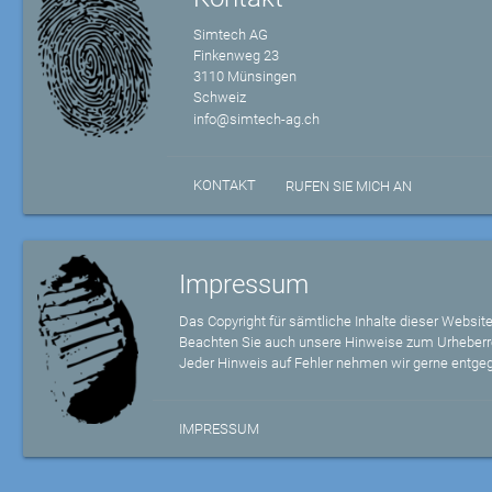
Simtech AG
Finkenweg 23
3110 Münsingen
Schweiz
info@simtech-ag.ch
KONTAKT
RUFEN SIE MICH AN
Impressum
Das Copyright für sämtliche Inhalte dieser Website
Beachten Sie auch unsere Hinweise zum Urheberr
Jeder Hinweis auf Fehler nehmen wir gerne entge
IMPRESSUM