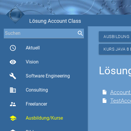
Lösung Account Class
AUSBILDUNG
access_time
Aktuell
KURS JAVA 8
visibility
Vision
Lösung
build
Software Engineering
business
Consulting
Account.
TestAcc
supervisor_account
Freelancer
school
Ausbildung/Kurse