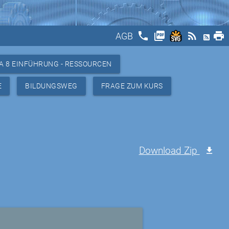
phone
picture_as_pdf
rss_feed
print
AGB
A 8 EINFÜHRUNG - RESSOURCEN
E
BILDUNGSWEG
FRAGE ZUM KURS
Download Zip