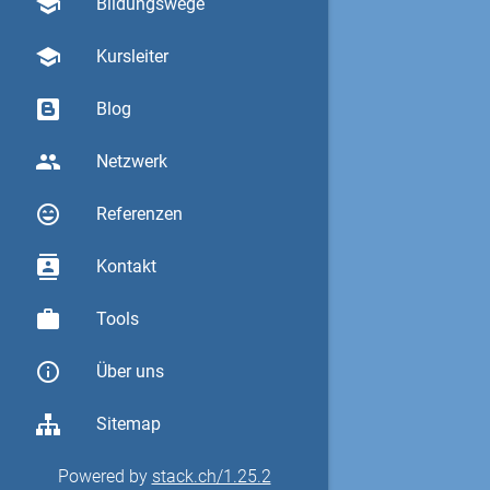
school
Bildungswege
school
Kursleiter
Blog
group
Netzwerk
sentiment_very_satisfied
Referenzen
contacts
Kontakt
work
Tools
info_outline
Über uns
Sitemap
Powered by
stack.ch/1.25.2