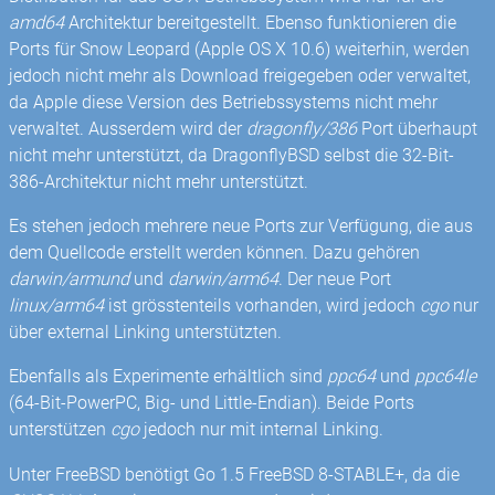
amd64
Architektur bereitgestellt. Ebenso funktionieren die
Ports für Snow Leopard (Apple OS X 10.6) weiterhin, werden
jedoch nicht mehr als Download freigegeben oder verwaltet,
da Apple diese Version des Betriebssystems nicht mehr
verwaltet. Ausserdem wird der
dragonfly/386
Port überhaupt
nicht mehr unterstützt, da DragonflyBSD selbst die 32-Bit-
386-Architektur nicht mehr unterstützt.
Es stehen jedoch mehrere neue Ports zur Verfügung, die aus
dem Quellcode erstellt werden können. Dazu gehören
darwin/armund
und
darwin/arm64
. Der neue Port
linux/arm64
ist grösstenteils vorhanden, wird jedoch
cgo
nur
über external Linking unterstützten.
Ebenfalls als Experimente erhältlich sind
ppc64
und
ppc64le
(64-Bit-PowerPC, Big- und Little-Endian). Beide Ports
unterstützen
cgo
jedoch nur mit internal Linking.
Unter FreeBSD benötigt Go 1.5 FreeBSD 8-STABLE+, da die