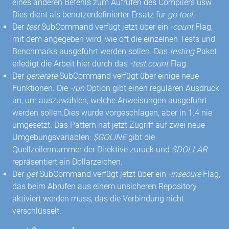
eines anderen Befehls zum Aufrufen des Compilers usw.
Dies dient als benutzerdefinierter Ersatz für
go tool
.
Der
test
SubCommand verfügt jetzt über ein
-count
Flag,
mit dem angegeben wird, wie oft die einzelnen Tests und
Benchmarks ausgeführt werden sollen. Das
testing
Paket
erledigt die Arbeit hier durch das
-test.count
Flag.
Der
generate
SubCommand verfügt über einige neue
Funktionen. Die
-run
Option gibt einen regulären Ausdruck
an, um auszuwählen, welche Anweisungen ausgeführt
werden sollen.Dies wurde vorgeschlagen, aber in 1.4 nie
umgesetzt. Das Pattern hat jetzt Zugriff auf zwei neue
Umgebungsvariablen:
$GOLINE
gibt die
Quellzeilennummer der Direktive zurück und
$DOLLAR
repräsentiert ein Dollarzeichen.
Der
get
SubCommand verfügt jetzt über ein
-insecure
Flag,
das beim Abrufen aus einem unsicheren Repository
aktiviert werden muss, das die Verbindung nicht
verschlüsselt.