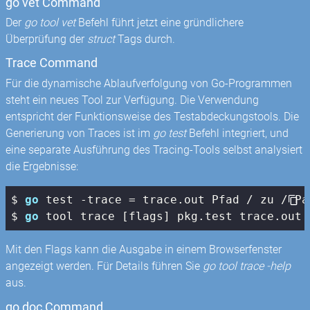
go vet Command
Der
go tool vet
Befehl führt jetzt eine gründlichere
Überprüfung der
struct
Tags durch.
Trace Command
Für die dynamische Ablaufverfolgung von Go-Programmen
steht ein neues Tool zur Verfügung. Die Verwendung
entspricht der Funktionsweise des Testabdeckungstools. Die
Generierung von Traces ist im
go test
Befehl integriert, und
eine separate Ausführung des Tracing-Tools selbst analysiert
die Ergebnisse:
$ 
go
 test -trace = trace.out Pfad / zu / Pak
$ 
go
 tool trace [flags] pkg.test trace.out
Mit den Flags kann die Ausgabe in einem Browserfenster
angezeigt werden. Für Details führen Sie
go tool trace -help
aus.
go doc Command