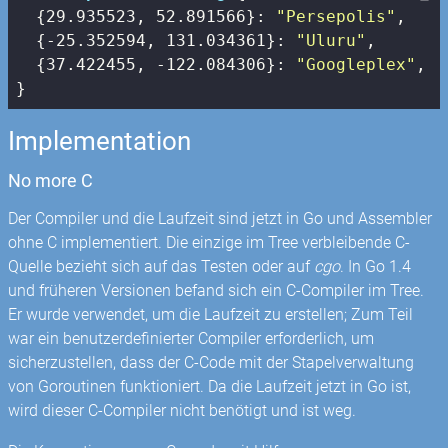
  {
29.935523
, 
52.891566
}: 
"Persepolis"
,

  {
-25.352594
, 
131.034361
}: 
"Uluru"
,

  {
37.422455
, 
-122.084306
}: 
"Googleplex"
,

}
Implementation
No more C
Der Compiler und die Laufzeit sind jetzt in Go und Assembler
ohne C implementiert. Die einzige im Tree verbleibende C-
Quelle bezieht sich auf das Testen oder auf
cgo
. In Go 1.4
und früheren Versionen befand sich ein C-Compiler im Tree.
Er wurde verwendet, um die Laufzeit zu erstellen; Zum Teil
war ein benutzerdefinierter Compiler erforderlich, um
sicherzustellen, dass der C-Code mit der Stapelverwaltung
von Goroutinen funktioniert. Da die Laufzeit jetzt in Go ist,
wird dieser C-Compiler nicht benötigt und ist weg.