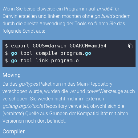
Wenn Sie beispielsweise ein Programm auf
amd64
für
Darwin erstellen und linken möchten ohne
go build
sondern
durch die direkte Anwendung der Tools so führen Sie das
folgende Script aus:
$ export GOOS=darwin GOARCH=amd64

$ 
go
 tool compile program.
go
$ 
go
 tool link program.o
Moving
Da das
go/types
Paket nun in das Main-Repository
verschoben wurde, wurden die
vet
und
cover
Werkzeuge auch
verschoben. Sie werden nicht mehr im externen
golang.org/x/tools
Repository verwaltet, obwohl sich die
(veraltete) Quelle aus Gründen der Kompatibilität mit alten
Versionen noch dort befindet.
Compiler