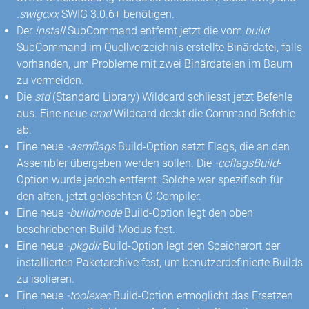
.swigcxx
SWIG 3.0.6+ benötigen.
Der
install
SubCommand entfernt jetzt die vom
build
SubCommand im Quellverzeichnis erstellte Binärdatei, falls
vorhanden, um Probleme mit zwei Binärdateien im Baum
zu vermeiden.
Die
std
(Standard Library) Wildcard schliesst jetzt Befehle
aus. Eine neue
cmd
Wildcard deckt die Command Befehle
ab.
Eine neue
-asmflags
Build-Option setzt Flags, die an den
Assembler übergeben werden sollen. Die
-ccflagsBuild
-
Option wurde jedoch entfernt. Solche war spezifisch für
den alten, jetzt gelöschten C-Compiler.
Eine neue
-buildmode
Build-Option legt den oben
beschriebenen Build-Modus fest.
Eine neue
-pkgdir
Build-Option legt den Speicherort der
installierten Paketarchive fest, um benutzerdefinierte Builds
zu isolieren.
Eine neue
-toolexec
Build-Option ermöglicht das Ersetzen