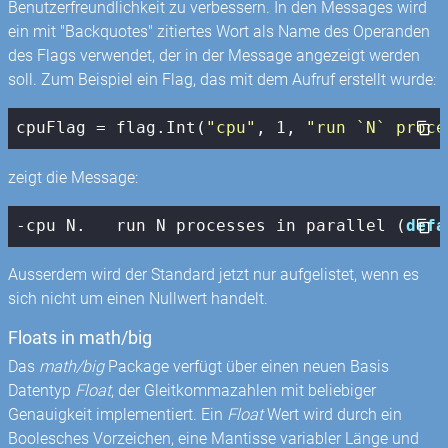
Benutzerfreundlichkeit zu verbessern. In den Messages wird
ein mit "Backquotes" zitiertes Wort als Name des Operanden
des Flags verwendet, der in der Message angezeigt werden
soll. Zum Beispiel ein Flag, das mit dem Aufruf erstellt wurde:
cpuFlag = flag.Int(
"cpu"
, 
1
, 
"run `N` proce
zeigt die Message:
-cpu N.   run N processes in parallel (
defa
Ausserdem wird der Standard jetzt nur aufgelistet, wenn es
sich nicht um einen Nullwert handelt.
Floats in math/big
Das
math/big
Package verfügt über einen neuen Basis
Datentyp
Float
, der Gleitkommazahlen mit beliebiger
Genauigkeit implementiert. Ein
Float
Wert wird durch ein
Boolesches Vorzeichen, eine Mantisse variabler Länge und