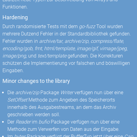
Funktionen.
Hardening
Durch randomisierte Tests mit dem
go-fuzz
Tool wurden
mehrere Dutzend Fehler in der Standardbibliothek gefunden.
Fehler wurden in
archive/tar
,
archive/zip
,
compress/flate
,
encoding/gob
,
fmt
,
html/template
,
image/gif
,
vimage/jpeg
,
image/png
, und
text/template
gefunden. Die Korrekturen
schützen die Implementierung vor falschen und böswilligen
Eingaben.
Minor changes to the library
Die
archive/zip
Package
Writer
verfügen nun über eine
SetOffset
Methode zum Angeben des Speicherorts
innerhalb des Ausgabestreams, an dem das Archiv
geschrieben werden soll.
Der
Reader
im
bufio
Package verfügen nun über eine
Methode zum Verwerfen von Daten aus der Eingabe.
Im
bytes
Package verfügt der BufferTyp jetzt über eine
Cap