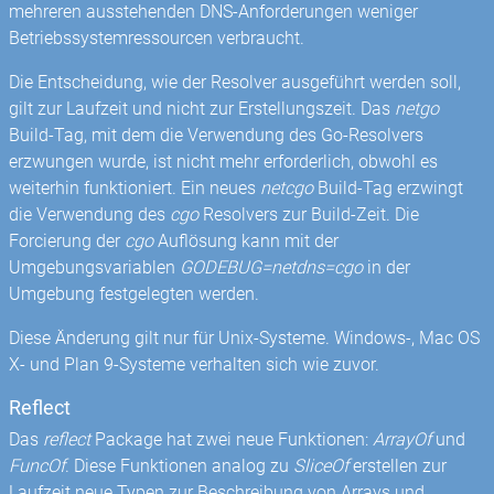
mehreren ausstehenden DNS-Anforderungen weniger
Betriebssystemressourcen verbraucht.
Die Entscheidung, wie der Resolver ausgeführt werden soll,
gilt zur Laufzeit und nicht zur Erstellungszeit. Das
netgo
Build-Tag, mit dem die Verwendung des Go-Resolvers
erzwungen wurde, ist nicht mehr erforderlich, obwohl es
weiterhin funktioniert. Ein neues
netcgo
Build-Tag erzwingt
die Verwendung des
cgo
Resolvers zur Build-Zeit. Die
Forcierung der
cgo
Auflösung kann mit der
Umgebungsvariablen
GODEBUG=netdns=cgo
in der
Umgebung festgelegten werden.
Diese Änderung gilt nur für Unix-Systeme. Windows-, Mac OS
X- und Plan 9-Systeme verhalten sich wie zuvor.
Reflect
Das
reflect
Package hat zwei neue Funktionen:
ArrayOf
und
FuncOf
. Diese Funktionen analog zu
SliceOf
erstellen zur
Laufzeit neue Typen zur Beschreibung von Arrays und