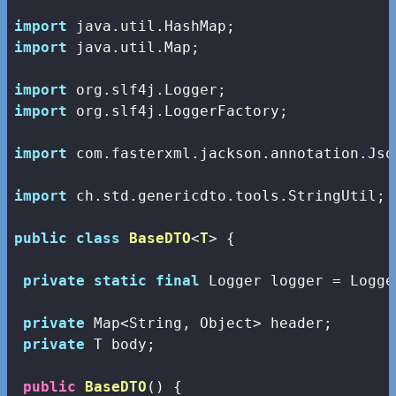
import
import
 java.util.Map;

import
import
 org.slf4j.LoggerFactory;

import
 com.fasterxml.jackson.annotation.Json
import
 ch.std.genericdto.tools.StringUtil;

public
class
BaseDTO
<
T
> 
{

private
static
final
 Logger logger = Logge
private
 Map<String, Object> header;

private
 T body;

public
BaseDTO
()
{
