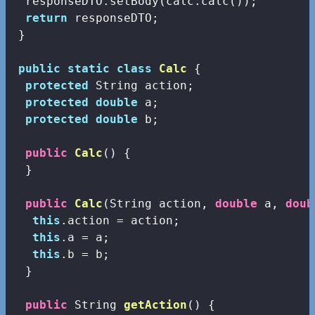
  responseDTO.setBody(calc.calc());

return
 responseDTO;

 }

public
static
class
Calc
{

protected
 String action;

protected
double
 a;

protected
double
 b;

public
Calc
()
{

  }

public
Calc
(String action, 
double
 a, 
doub
this
.action = action;   

this
.a = a;

this
.b = b;

  }

public
 String 
getAction
()
{
