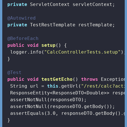
private
 ServletContext servletContext;

@Autowired
private
 TestRestTemplate restTemplate;

@BeforeEach
public
void
setup
()
{

  logger.info(
"CalcControllerTests.setup"
);

 }

@Test
public
void
testGetEcho
()
throws
 Exception
  String url = 
this
.getUrl(
"/rest/calc?acti
  ResponseEntity<ResponseDTO<Double>> respo
  assertNotNull(responseDTO);

  assertNotNull(responseDTO.getBody());

  assertEquals(
3.0
, responseDTO.getBody().g
 }
