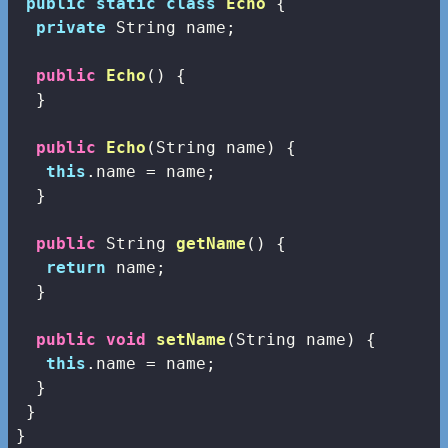
public
static
class
Echo
{

private
 String name;

public
Echo
()
{

  }

public
Echo
(String name)
{

this
.name = name;

  }

public
 String 
getName
()
{

return
 name;

  }

public
void
setName
(String name)
{

this
.name = name;

  }

 }
