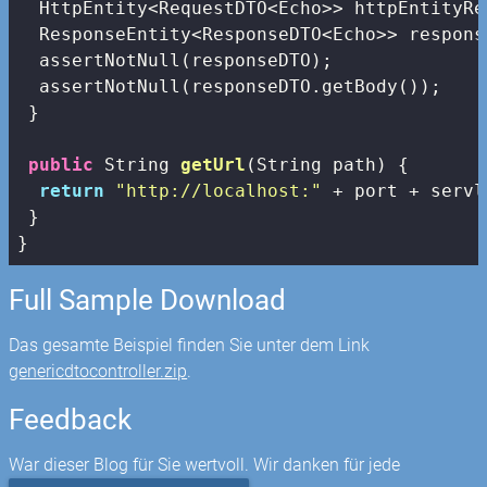
  HttpEntity<RequestDTO<Echo>> httpEntityRe
  ResponseEntity<ResponseDTO<Echo>> respons
  assertNotNull(responseDTO);

  assertNotNull(responseDTO.getBody());

 }

public
 String 
getUrl
(String path)
{

return
"http://localhost:"
 + port + servl
 }

}
Full Sample Download
Das gesamte Beispiel finden Sie unter dem Link
genericdtocontroller.zip
.
Feedback
War dieser Blog für Sie wertvoll. Wir danken für jede