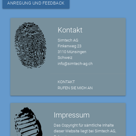
ANREGUNG UND FEEDBACK
Kontakt
Simtech AG
Finkenweg 23
3110 Münsingen
Schweiz
info@simtech-ag.ch
KONTAKT
RUFEN SIE MICH AN
Impressum
Das Copyright für sämtliche Inhalte
dieser Website liegt bei Simtech AG,