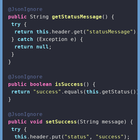
@JsonIgnore
public
 String 
getStatusMessage
()
{

try
 {

return
this
.header.get(
"statusMessage"
).
  } 
catch
 (Exception e) {

return
null
;

  }

 }

@JsonIgnore
public
boolean
isSuccess
()
{

return
"success"
.equals(
this
.getStatus());
 }

@JsonIgnore
public
void
setSuccess
(String message)
{

try
 {

this
.header.put(
"status"
, 
"success"
);
