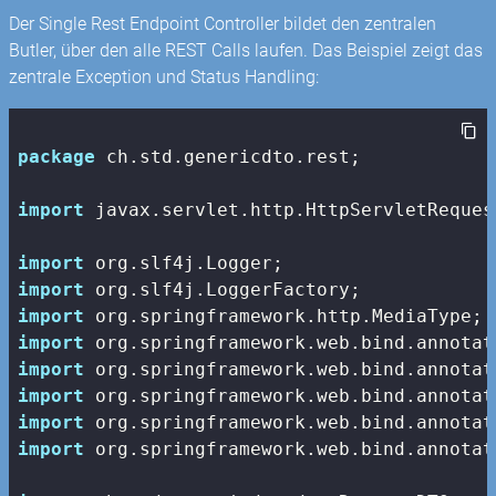
Der Single Rest Endpoint Controller bildet den zentralen
Butler, über den alle REST Calls laufen. Das Beispiel zeigt das
zentrale Exception und Status Handling:
package
 ch.std.genericdto.rest;

import
 javax.servlet.http.HttpServletRequest
import
import
import
import
import
import
import
import
 org.springframework.web.bind.annotat