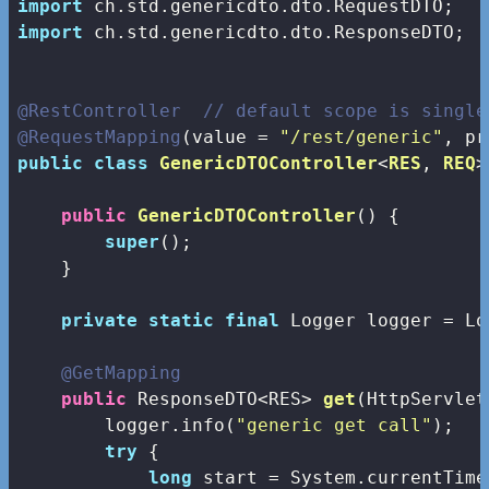
import
import
 ch.std.genericdto.dto.ResponseDTO;

@RestController
// default scope is single
@RequestMapping
(value = 
"/rest/generic"
public
class
GenericDTOController
<
RES
, 
REQ
>
public
GenericDTOController
()
{

super
();

    }

private
static
final
 Logger logger = Lo
@GetMapping
public
 ResponseDTO<RES> 
get
(HttpServlet
        logger.info(
"generic get call"
);

try
 {         

long
 start = System.currentTime