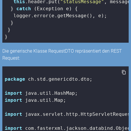
this
.header.put(
"statusMessage"
, message)
  } 
catch
 (Exception e) {

   logger.error(e.getMessage(), e);

  }

 }

}
Die generische Klasse RequestDTO repräsentiert den REST
Request:
package
 ch.std.genericdto.dto;

import
import
 java.util.Map;

import
 javax.servlet.http.HttpServletRequest
import
 com.fasterxml.jackson.databind.Object