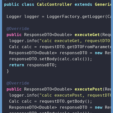
public
class
CalcController
extends
Generic
 Logger logger = LoggerFactory.getLogger(Ca
@Override
public
 ResponseDTO<Double> 
executeGet
(Requ
  logger.info(
"calc executeGet, requestDTO 
  Calc calc = requestDTO.getDTOFromParamete
  ResponseDTO<Double> responseDTO = 
new
 Res
  responseDTO.setBody(calc.calc());

return
 responseDTO;

 }

@Override
public
 ResponseDTO<Double> 
executePost
(Req
  logger.info(
"calc executePost, requestDTO
  Calc calc = requestDTO.getBody();  

  ResponseDTO<Double> responseDTO = 
new
 Res