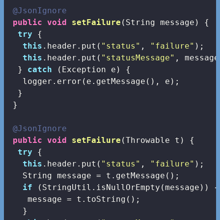
@JsonIgnore
public
void
setFailure
(String message)
{

try
 {

this
.header.put(
"status"
, 
"failure"
);

this
.header.put(
"statusMessage"
, message)
  } 
catch
 (Exception e) {

   logger.error(e.getMessage(), e);

  }

 }

@JsonIgnore
public
void
setFailure
(Throwable t)
{

try
 {

this
.header.put(
"status"
, 
"failure"
);

   String message = t.getMessage();

if
 (StringUtil.isNullOrEmpty(message)) {

    message = t.toString();

   }
