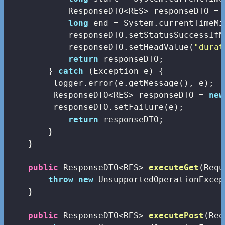
            ResponseDTO<RES> responseDTO = 
long
 end = System.currentTimeMi
            responseDTO.setStatusSuccessIfN
            responseDTO.setHeadValue(
"durat
return
 responseDTO;

        } 
catch
 (Exception e) {

         logger.error(e.getMessage(), e);

         ResponseDTO<RES> responseDTO = 
new
         responseDTO.setFailure(e);

return
 responseDTO;

        }

    }

public
 ResponseDTO<RES> 
executeGet
(Requ
throw
new
 UnsupportedOperationExcep
    }

public
 ResponseDTO<RES> 
executePost
(Req