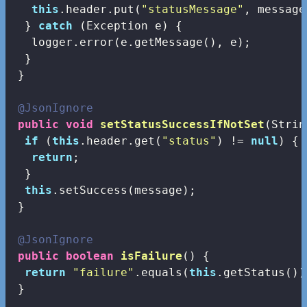
this
.header.put(
"statusMessage"
, message)
  } 
catch
 (Exception e) {

   logger.error(e.getMessage(), e);

  }

 }

@JsonIgnore
public
void
setStatusSuccessIfNotSet
(Strin
if
 (
this
.header.get(
"status"
) != 
null
) {

return
;

  }

this
.setSuccess(message);

 }

@JsonIgnore
public
boolean
isFailure
()
{

return
"failure"
.equals(
this
.getStatus());
 }
