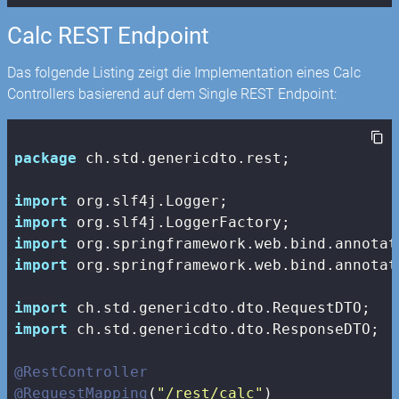
Calc REST Endpoint
Das folgende Listing zeigt die Implementation eines Calc
Controllers basierend auf dem Single REST Endpoint:
package
 ch.std.genericdto.rest;

import
import
import
import
 org.springframework.web.bind.annotat
import
import
 ch.std.genericdto.dto.ResponseDTO;

@RestController
@RequestMapping
(
"/rest/calc"