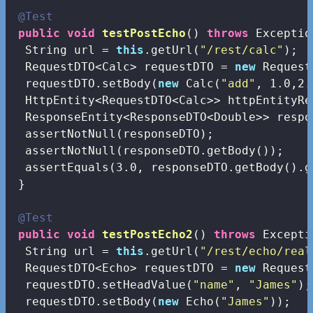
@Test
public
void
testPostEcho
()
throws
 Exceptio
  String url = 
this
.getUrl(
"/rest/calc"
);

  RequestDTO<Calc> requestDTO = 
new
 Request
  requestDTO.setBody(
new
 Calc(
"add"
, 
1.0
,
2.
  HttpEntity<RequestDTO<Calc>> httpEntityRe
  ResponseEntity<ResponseDTO<Double>> respo
  assertNotNull(responseDTO);

  assertNotNull(responseDTO.getBody());

  assertEquals(
3.0
, responseDTO.getBody().g
 }

@Test
public
void
testPostEcho2
()
throws
 Excepti
  String url = 
this
.getUrl(
"/rest/echo/real
  RequestDTO<Echo> requestDTO = 
new
 Request
  requestDTO.setHeadValue(
"name"
, 
"James"
);

  requestDTO.setBody(
new
 Echo(
"James"
));
