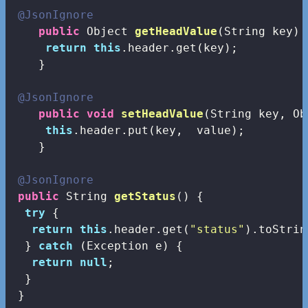
@JsonIgnore
public
 Object 
getHeadValue
(String key)
return
this
.header.get(key);

    }

@JsonIgnore
public
void
setHeadValue
(String key, Ob
this
.header.put(key,  value);

    }

@JsonIgnore
public
 String 
getStatus
()
{

try
 {

return
this
.header.get(
"status"
).toStrin
  } 
catch
 (Exception e) {

return
null
;

  }

 }
