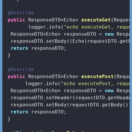
@Override
public
 ResponseDTO<Echo> 
executeGet
(Reques
        logger.info(
"echo executeGet, reque
  ResponseDTO<Echo> responseDTO = 
new
 Respo
  responseDTO.setBody((Echo)requestDTO.getBo
return
 responseDTO;

 }

@Override
public
 ResponseDTO<Echo> 
executePost
(Reque
       logger.info(
"echo executePost, reque
  ResponseDTO<Echo> responseDTO = 
new
 Respo
  responseDTO.setHeader(requestDTO.getHeader
  responseDTO.setBody(requestDTO.getBody());
return
 responseDTO;

 }
