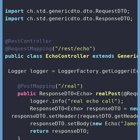
import
import
 ch.std.genericdto.dto.ResponseDTO;

@RestController
@RequestMapping
(
"/rest/echo"
public
class
EchoController
extends
Generic
 Logger logger = LoggerFactory.getLogger(Ec
@PostMapping
(
"/real"
)

public
 ResponseDTO<Echo> 
realPost
(@Requ
        logger.info(
"real echo call"
);

        ResponseDTO<Echo> responseDTO = 
new
  responseDTO.setHeader(requestDTO.getHeader
        responseDTO.setBody(
new
 Echo(
"James
return
 responseDTO;

    }
