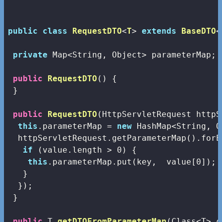
public
class
RequestDTO
<
T
> 
extends
BaseDTO
<
private
 Map<String, Object> parameterMap;

public
RequestDTO
()
{

 }

public
RequestDTO
(HttpServletRequest httpS
this
.parameterMap = 
new
 HashMap<String, O
  httpServletRequest.getParameterMap().forE
if
 (value.length > 
0
) {

this
.parameterMap.put(key,  value[
0
]); 
   }

  });

 }

public
 T 
getDTOFromParameterMap
(Class<T> c