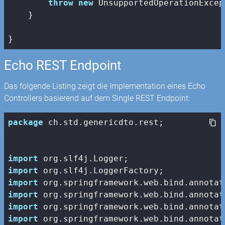
throw
new
 UnsupportedOperationExcep
    }

}
Echo REST Endpoint
Das folgende Listing zeigt die Implementation eines Echo
Controllers basierend auf dem Single REST Endpoint:
package
 ch.std.genericdto.rest;

import
import
import
import
import
import
 org.springframework.web.bind.annotat