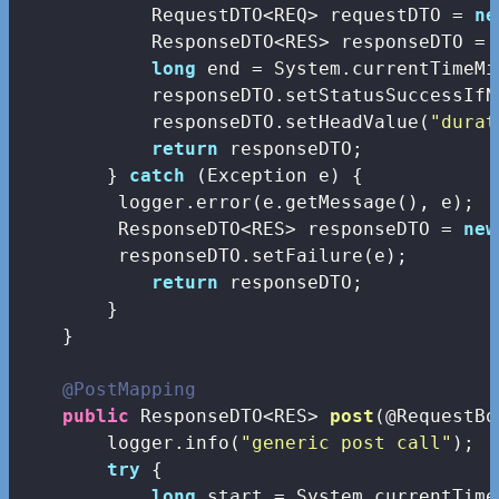
            RequestDTO<REQ> requestDTO = 
ne
            ResponseDTO<RES> responseDTO = 
long
 end = System.currentTimeMi
            responseDTO.setStatusSuccessIfN
            responseDTO.setHeadValue(
"durat
return
 responseDTO;

        } 
catch
 (Exception e) {

         logger.error(e.getMessage(), e);

         ResponseDTO<RES> responseDTO = 
new
         responseDTO.setFailure(e);

return
 responseDTO;

        }

    }

@PostMapping
public
 ResponseDTO<RES> 
post
(@RequestBo
        logger.info(
"generic post call"
);

try
 {         

long
 start = System.currentTime