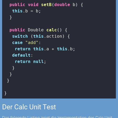
public
void
setB
(
double
 b)
{

this
.b = b;

  }

public
 Double 
calc
()
{

switch
 (
this
.action) {

case
"add"
:

return
this
.a + 
this
.b;

default
:

return
null
;

   }

  }

 }

}
Der Calc Unit Test
Das folgende Listing zeigt die Implementation des Calc Unit