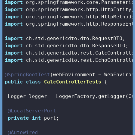
import
import
import
import
 org.springframework.http.ResponseEnti
import
import
import
import
 ch.std.genericdto.rest.EchoController
@SpringBootTest
public
class
CalcControllerTests
{

 Logger logger = LoggerFactory.getLogger(Ca
@LocalServerPort
private
int
 port;

@Autowired