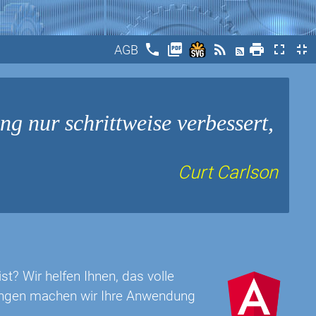
phone
picture_as_pdf
rss_feed
print
fullscreen
fullscreen_exit
AGB
ng nur schrittweise verbessert,
Curt Carlson
t? Wir helfen Ihnen, das volle
rungen machen wir Ihre Anwendung