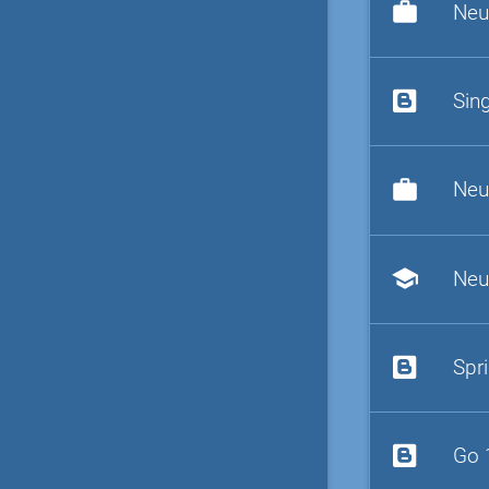
work
Neu
Sin
work
Neu
school
Neu
Spr
Go 