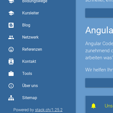
school
Bildungswege
school
Kursleiter
Blog
Angula
group
Netzwerk
Angular Code
sentiment_very_satisfied
Referenzen
zunehmend di
arbeiten was
contacts
Kontakt
Wir helfen Ih
work
Tools
info_outline
Über uns
Sitemap
Uns
Powered by
stack.ch/1.25.2