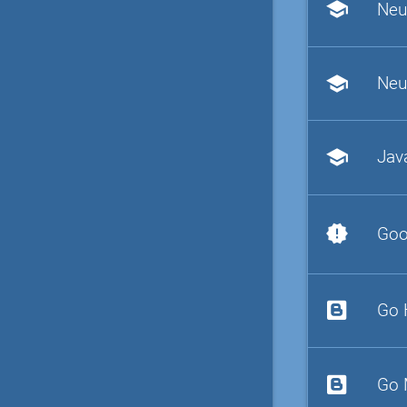
school
Neu
school
Neu
school
Jav
new_releases
Goo
Go 
Go 