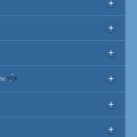
add
add
add
add
ite
add
add