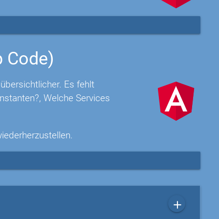
p Code)
ersichtlicher. Es fehlt
nstanten?, Welche Services
wiederherzustellen.
add