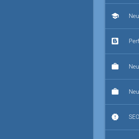
school
Neu
Per
work
Neu
work
Neu
new_releases
SEO