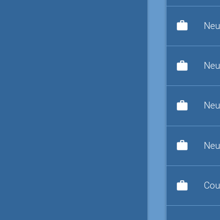
work
Neu
work
Neu
work
Neu
work
Neu
work
Cou