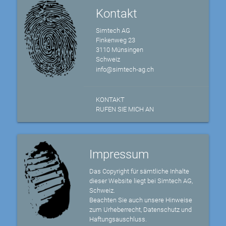
Kontakt
Simtech AG
Finkenweg 23
3110 Münsingen
Schweiz
info@simtech-ag.ch
KONTAKT
RUFEN SIE MICH AN
Impressum
Das Copyright für sämtliche Inhalte
dieser Website liegt bei Simtech AG,
Schweiz.
Beachten Sie auch unsere Hinweise
zum Urheberrecht, Datenschutz und
Haftungsauschluss.