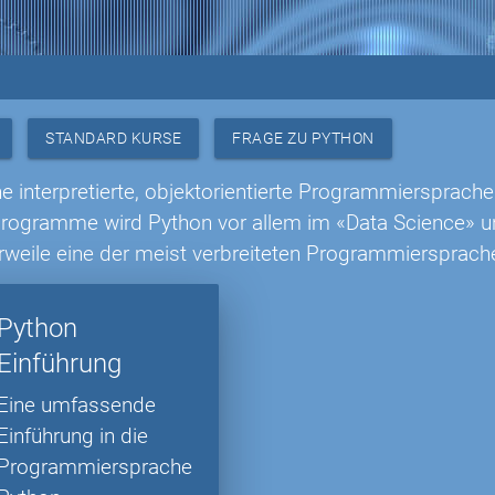
STANDARD KURSE
FRAGE ZU PYTHON
ne interpretierte, objektorientierte Programmiersprache
Programme wird Python vor allem im «Data Science» un
erweile eine der meist verbreiteten Programmiersprach
Python
Einführung
Eine umfassende
Einführung in die
Programmiersprache