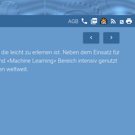
phone
picture_as_pdf
rss_feed
print
AGB
navigate_before
navigate_next
 die leicht zu erlernen ist. Neben dem Einsatz für
d «Machine Learning» Bereich intensiv genutzt
en weltweit.