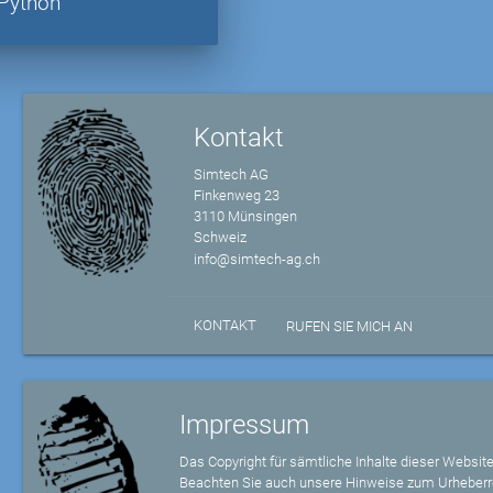
Python
Kontakt
Simtech AG
Finkenweg 23
3110 Münsingen
Schweiz
info@simtech-ag.ch
KONTAKT
RUFEN SIE MICH AN
Impressum
Das Copyright für sämtliche Inhalte dieser Website
Beachten Sie auch unsere Hinweise zum Urheberr