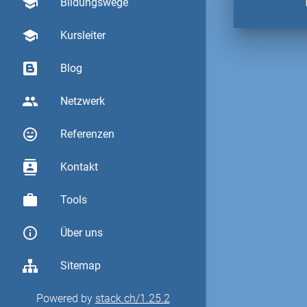
school
Bildungswege
school
Kursleiter
Blog
group
Netzwerk
sentiment_very_satisfied
Referenzen
contacts
Kontakt
work
Tools
info_outline
Über uns
Sitemap
Powered by
stack.ch/1.25.2