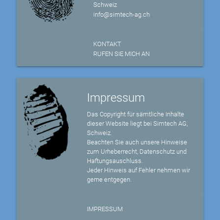
Schweiz
info@simtech-ag.ch
KONTAKT
RUFEN SIE MICH AN
Impressum
Das Copyright für sämtliche Inhalte
dieser Website liegt bei Simtech AG,
Schweiz.
Beachten Sie auch unsere Hinweise
zum Urheberrecht, Datenschutz und
Haftungsauschluss.
Jeder Hinweis auf Fehler nehmen wir
gerne entgegen.
IMPRESSUM