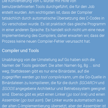
Die Konvertierung von C wurde mit Hilfe von
benutzerdefinierten Tools durchgeführt, die für den Job
erstellt wurden. Am wichtigsten ist, dass der Compiler
tatsächlich durch automatische Übersetzung des C-Codes in
Go verschoben wurde. Es ist praktisch das gleiche Programm
in einer anderen Sprache. Es handelt sich nicht um eine neue
Implementierung des Compilers, daher erwarten wir, dass der
Prozess keine neuen Compiler-Fehler verursacht hat.
Compiler und Tools
Unabhängig von der Umstellung auf Go haben sich die
Namen der Tools geändert. Die alten Namen 6g, 8g ... sind
weg; Stattdessen gibt es nur eine Binärdatei, auf die
zugegriffen werden
go tool compile
kann, um die Go-Quelle in
Binärdateien zu kompilieren, die für die durch
$GOARCH
und
$GOOS
angegebene Architektur und Betriebssystem geeignet
sind. Ebenso gibt es jetzt einen Linker (
go tool link
) und einen
Assembler (
go tool asm
). Der Linker wurde automatisch aus
der alten C-Implementierung übersetzt, aber der Assembler ist