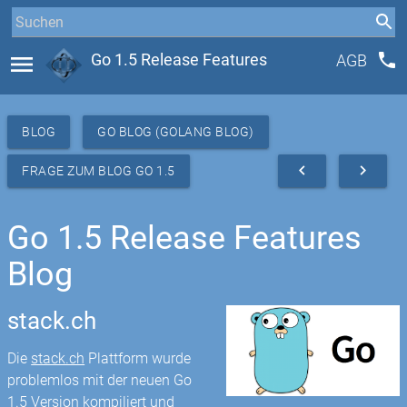
phone
menu
Go 1.5 Release Features
AGB
BLOG
GO BLOG (GOLANG BLOG)
navigate_before
navigate_next
FRAGE ZUM BLOG GO 1.5
Go 1.5 Release Features
Blog
stack.ch
Die
stack.ch
Plattform wurde
problemlos mit der neuen Go
1.5 Version kompiliert und