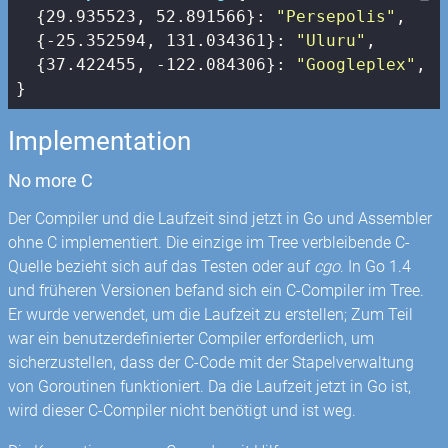
  {
29.935523
, 
52.891566
}: 
"Persepolis"
,

  {
-25.352594
, 
131.034361
}: 
"Uluru"
,

  {
37.422455
, 
-122.084306
}: 
"Googleplex"
,

}
Implementation
No more C
Der Compiler und die Laufzeit sind jetzt in Go und Assembler
ohne C implementiert. Die einzige im Tree verbleibende C-
Quelle bezieht sich auf das Testen oder auf
cgo
. In Go 1.4
und früheren Versionen befand sich ein C-Compiler im Tree.
Er wurde verwendet, um die Laufzeit zu erstellen; Zum Teil
war ein benutzerdefinierter Compiler erforderlich, um
sicherzustellen, dass der C-Code mit der Stapelverwaltung
von Goroutinen funktioniert. Da die Laufzeit jetzt in Go ist,
wird dieser C-Compiler nicht benötigt und ist weg.