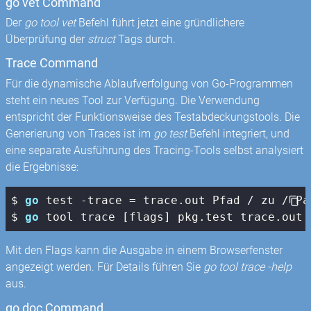
go vet Command
Der
go tool vet
Befehl führt jetzt eine gründlichere
Überprüfung der
struct
Tags durch.
Trace Command
Für die dynamische Ablaufverfolgung von Go-Programmen
steht ein neues Tool zur Verfügung. Die Verwendung
entspricht der Funktionsweise des Testabdeckungstools. Die
Generierung von Traces ist im
go test
Befehl integriert, und
eine separate Ausführung des Tracing-Tools selbst analysiert
die Ergebnisse:
$ 
go
 test -trace = trace.out Pfad / zu / Pak
$ 
go
 tool trace [flags] pkg.test trace.out
Mit den Flags kann die Ausgabe in einem Browserfenster
angezeigt werden. Für Details führen Sie
go tool trace -help
aus.
go doc Command