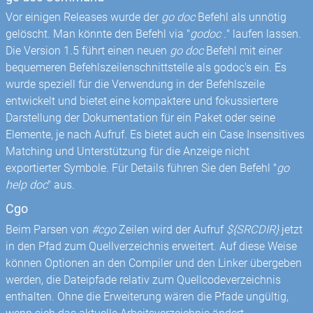
Vor einigen Releases wurde der
go doc
Befehl als unnötig
gelöscht. Man könnte den Befehl via "
godoc .
" laufen lassen.
Die Version 1.5 führt einen neuen
go doc
Befehl mit einer
bequemeren Befehlszeilenschnittstelle als godoc's ein. Es
wurde speziell für die Verwendung in der Befehlszeile
entwickelt und bietet eine kompaktere und fokussiertere
Darstellung der Dokumentation für ein Paket oder seine
Elemente, je nach Aufruf. Es bietet auch ein Case Insensitives
Matching und Unterstützung für die Anzeige nicht
exportierter Symbole. Für Details führen Sie den Befehl "
go
help doc
" aus.
Cgo
Beim Parsen von
#cgo
Zeilen wird der Aufruf
${SRCDIR}
jetzt
in den Pfad zum Quellverzeichnis erweitert. Auf diese Weise
können Optionen an den Compiler und den Linker übergeben
werden, die Dateipfade relativ zum Quellcodeverzeichnis
enthalten. Ohne die Erweiterung wären die Pfade ungültig,