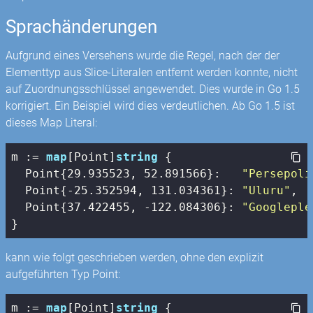
Sprachänderungen
Aufgrund eines Versehens wurde die Regel, nach der der
Elementtyp aus Slice-Literalen entfernt werden konnte, nicht
auf Zuordnungsschlüssel angewendet. Dies wurde in Go 1.5
korrigiert. Ein Beispiel wird dies verdeutlichen. Ab Go 1.5 ist
dieses Map Literal:
m := 
map
[Point]
string
 {

  Point{
29.935523
, 
52.891566
}:   
"Persepoli
  Point{
-25.352594
, 
131.034361
}: 
"Uluru"
,

  Point{
37.422455
, 
-122.084306
}: 
"Googleple
}
kann wie folgt geschrieben werden, ohne den explizit
aufgeführten Typ Point:
m := 
map
[Point]
string
 {
