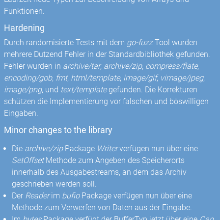
Funktionen.
Hardening
Durch randomisierte Tests mit dem
go-fuzz
Tool wurden
mehrere Dutzend Fehler in der Standardbibliothek gefunden.
Fehler wurden in
archive/tar
,
archive/zip
,
compress/flate
,
encoding/gob
,
fmt
,
html/template
,
image/gif
,
vimage/jpeg
,
image/png
, und
text/template
gefunden. Die Korrekturen
schützen die Implementierung vor falschen und böswilligen
Eingaben.
Minor changes to the library
Die
archive/zip
Package
Writer
verfügen nun über eine
SetOffset
Methode zum Angeben des Speicherorts
innerhalb des Ausgabestreams, an dem das Archiv
geschrieben werden soll.
Der
Reader
im
bufio
Package verfügen nun über eine
Methode zum Verwerfen von Daten aus der Eingabe.
Im
bytes
Package verfügt der BufferTyp jetzt über eine
Cap