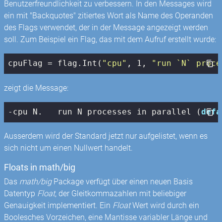
Benutzerfreundlichkeit zu verbessern. In den Messages wird
ein mit "Backquotes" zitiertes Wort als Name des Operanden
des Flags verwendet, der in der Message angezeigt werden
soll. Zum Beispiel ein Flag, das mit dem Aufruf erstellt wurde:
cpuFlag = flag.Int(
"cpu"
, 
1
, 
"run `N` proce
zeigt die Message:
-cpu N.   run N processes in parallel (
defa
Ausserdem wird der Standard jetzt nur aufgelistet, wenn es
sich nicht um einen Nullwert handelt.
Floats in math/big
Das
math/big
Package verfügt über einen neuen Basis
Datentyp
Float
, der Gleitkommazahlen mit beliebiger
Genauigkeit implementiert. Ein
Float
Wert wird durch ein
Boolesches Vorzeichen, eine Mantisse variabler Länge und