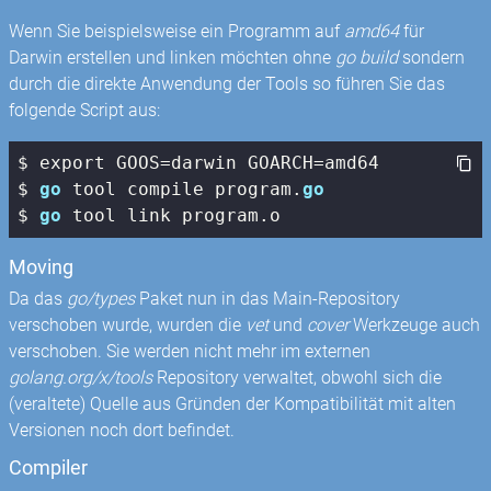
Wenn Sie beispielsweise ein Programm auf
amd64
für
Darwin erstellen und linken möchten ohne
go build
sondern
durch die direkte Anwendung der Tools so führen Sie das
folgende Script aus:
$ export GOOS=darwin GOARCH=amd64

$ 
go
 tool compile program.
go
$ 
go
 tool link program.o
Moving
Da das
go/types
Paket nun in das Main-Repository
verschoben wurde, wurden die
vet
und
cover
Werkzeuge auch
verschoben. Sie werden nicht mehr im externen
golang.org/x/tools
Repository verwaltet, obwohl sich die
(veraltete) Quelle aus Gründen der Kompatibilität mit alten
Versionen noch dort befindet.
Compiler