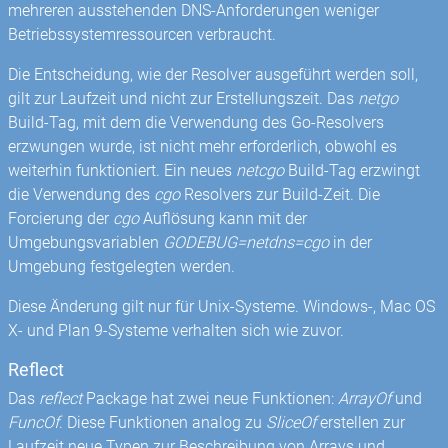
mehreren ausstehenden DNS-Anforderungen weniger
Betriebssystemressourcen verbraucht.
Die Entscheidung, wie der Resolver ausgeführt werden soll,
gilt zur Laufzeit und nicht zur Erstellungszeit. Das
netgo
Build-Tag, mit dem die Verwendung des Go-Resolvers
erzwungen wurde, ist nicht mehr erforderlich, obwohl es
weiterhin funktioniert. Ein neues
netcgo
Build-Tag erzwingt
die Verwendung des
cgo
Resolvers zur Build-Zeit. Die
Forcierung der
cgo
Auflösung kann mit der
Umgebungsvariablen
GODEBUG=netdns=cgo
in der
Umgebung festgelegten werden.
Diese Änderung gilt nur für Unix-Systeme. Windows-, Mac OS
X- und Plan 9-Systeme verhalten sich wie zuvor.
Reflect
Das
reflect
Package hat zwei neue Funktionen:
ArrayOf
und
FuncOf
. Diese Funktionen analog zu
SliceOf
erstellen zur
Laufzeit neue Typen zur Beschreibung von Arrays und