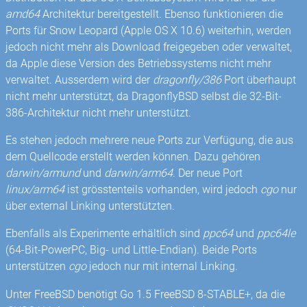
amd64
Architektur bereitgestellt. Ebenso funktionieren die
Ports für Snow Leopard (Apple OS X 10.6) weiterhin, werden
jedoch nicht mehr als Download freigegeben oder verwaltet,
da Apple diese Version des Betriebssystems nicht mehr
verwaltet. Ausserdem wird der
dragonfly/386
Port überhaupt
nicht mehr unterstützt, da DragonflyBSD selbst die 32-Bit-
386-Architektur nicht mehr unterstützt.
Es stehen jedoch mehrere neue Ports zur Verfügung, die aus
dem Quellcode erstellt werden können. Dazu gehören
darwin/armund
und
darwin/arm64
. Der neue Port
linux/arm64
ist grösstenteils vorhanden, wird jedoch
cgo
nur
über external Linking unterstützten.
Ebenfalls als Experimente erhältlich sind
ppc64
und
ppc64le
(64-Bit-PowerPC, Big- und Little-Endian). Beide Ports
unterstützen
cgo
jedoch nur mit internal Linking.
Unter FreeBSD benötigt Go 1.5 FreeBSD 8-STABLE+, da die