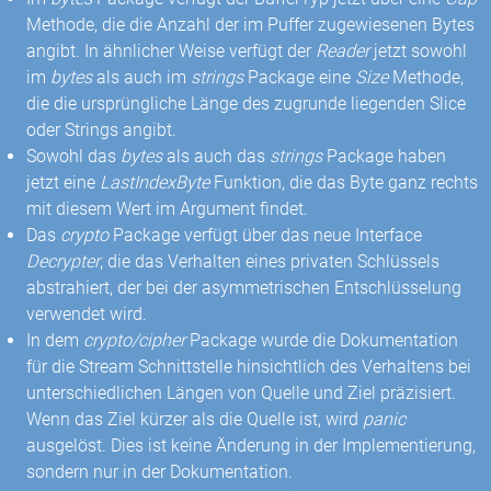
Methode, die die Anzahl der im Puffer zugewiesenen Bytes
angibt. In ähnlicher Weise verfügt der
Reader
jetzt sowohl
im
bytes
als auch im
strings
Package eine
Size
Methode,
die die ursprüngliche Länge des zugrunde liegenden Slice
oder Strings angibt.
Sowohl das
bytes
als auch das
strings
Package haben
jetzt eine
LastIndexByte
Funktion, die das Byte ganz rechts
mit diesem Wert im Argument findet.
Das
crypto
Package verfügt über das neue Interface
Decrypter
, die das Verhalten eines privaten Schlüssels
abstrahiert, der bei der asymmetrischen Entschlüsselung
verwendet wird.
In dem
crypto/cipher
Package wurde die Dokumentation
für die Stream Schnittstelle hinsichtlich des Verhaltens bei
unterschiedlichen Längen von Quelle und Ziel präzisiert.
Wenn das Ziel kürzer als die Quelle ist, wird
panic
ausgelöst. Dies ist keine Änderung in der Implementierung,
sondern nur in der Dokumentation.