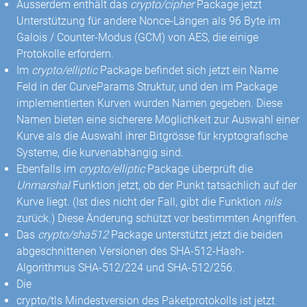
Ausserdem enthält das
crypto/cipher
Package jetzt
Unterstützung für andere Nonce-Längen als 96 Byte im
Galois / Counter-Modus (GCM) von AES, die einige
Protokolle erfordern.
Im
crypto/elliptic
Package befindet sich jetzt ein Name
Feld in der CurveParams Struktur, und den im Package
implementierten Kurven wurden Namen gegeben. Diese
Namen bieten eine sicherere Möglichkeit zur Auswahl einer
Kurve als die Auswahl ihrer Bitgrösse für kryptografische
Systeme, die kurvenabhängig sind.
Ebenfalls im
crypto/elliptic
Package überprüft die
Unmarshal
Funktion jetzt, ob der Punkt tatsächlich auf der
Kurve liegt. (Ist dies nicht der Fall, gibt die Funktion
nils
zurück.) Diese Änderung schützt vor bestimmten Angriffen.
Das
crypto/sha512
Package unterstützt jetzt die beiden
abgeschnittenen Versionen des SHA-512-Hash-
Algorithmus SHA-512/224 und SHA-512/256.
Die
crypto/tls Mindestversion des Paketprotokolls ist jetzt