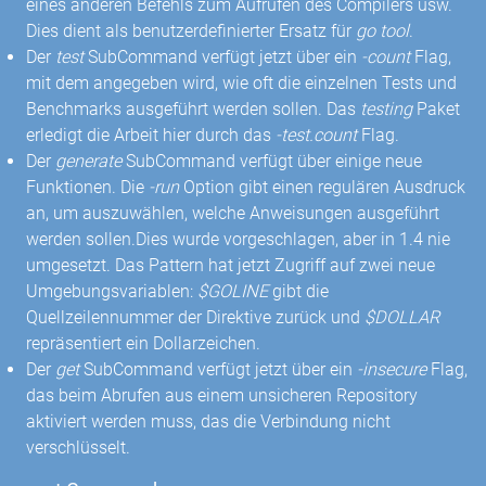
eines anderen Befehls zum Aufrufen des Compilers usw.
Dies dient als benutzerdefinierter Ersatz für
go tool
.
Der
test
SubCommand verfügt jetzt über ein
-count
Flag,
mit dem angegeben wird, wie oft die einzelnen Tests und
Benchmarks ausgeführt werden sollen. Das
testing
Paket
erledigt die Arbeit hier durch das
-test.count
Flag.
Der
generate
SubCommand verfügt über einige neue
Funktionen. Die
-run
Option gibt einen regulären Ausdruck
an, um auszuwählen, welche Anweisungen ausgeführt
werden sollen.Dies wurde vorgeschlagen, aber in 1.4 nie
umgesetzt. Das Pattern hat jetzt Zugriff auf zwei neue
Umgebungsvariablen:
$GOLINE
gibt die
Quellzeilennummer der Direktive zurück und
$DOLLAR
repräsentiert ein Dollarzeichen.
Der
get
SubCommand verfügt jetzt über ein
-insecure
Flag,
das beim Abrufen aus einem unsicheren Repository
aktiviert werden muss, das die Verbindung nicht
verschlüsselt.