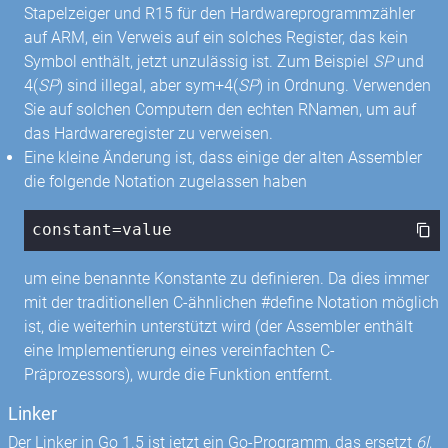
Stapelzeiger und R15 für den Hardwareprogrammzähler
auf ARM, ein Verweis auf ein solches Register, das kein
Symbol enthält, jetzt unzulässig ist. Zum Beispiel
SP
und
4(
SP
) sind illegal, aber sym+4(
SP
) in Ordnung. Verwenden
Sie auf solchen Computern den echten RNamen, um auf
das Hardwareregister zu verweisen.
Eine kleine Änderung ist, dass einige der alten Assembler
die folgende Notation zugelassen haben
constant=value
um eine benannte Konstante zu definieren. Da dies immer
mit der traditionellen C-ähnlichen #define Notation möglich
ist, die weiterhin unterstützt wird (der Assembler enthält
eine Implementierung eines vereinfachten C-
Präprozessors), wurde die Funktion entfernt.
Linker
Der Linker in Go 1.5 ist jetzt ein Go-Programm, das ersetzt
6l
,