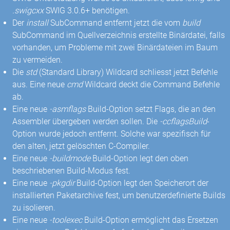
.swigcxx
SWIG 3.0.6+ benötigen.
Der
install
SubCommand entfernt jetzt die vom
build
SubCommand im Quellverzeichnis erstellte Binärdatei, falls
vorhanden, um Probleme mit zwei Binärdateien im Baum
zu vermeiden.
Die
std
(Standard Library) Wildcard schliesst jetzt Befehle
aus. Eine neue
cmd
Wildcard deckt die Command Befehle
ab.
Eine neue
-asmflags
Build-Option setzt Flags, die an den
Assembler übergeben werden sollen. Die
-ccflagsBuild
-
Option wurde jedoch entfernt. Solche war spezifisch für
den alten, jetzt gelöschten C-Compiler.
Eine neue
-buildmode
Build-Option legt den oben
beschriebenen Build-Modus fest.
Eine neue
-pkgdir
Build-Option legt den Speicherort der
installierten Paketarchive fest, um benutzerdefinierte Builds
zu isolieren.
Eine neue
-toolexec
Build-Option ermöglicht das Ersetzen