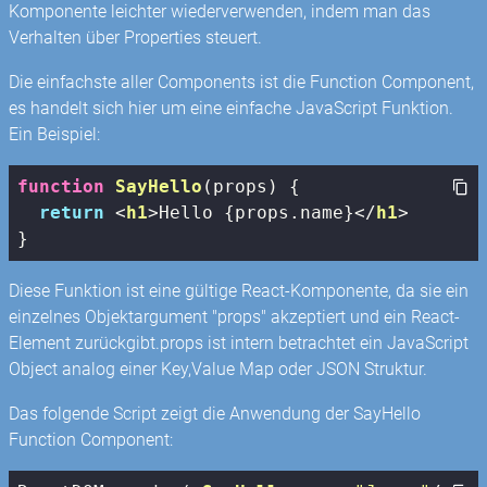
Komponente leichter wiederverwenden, indem man das
Verhalten über Properties steuert.
Die einfachste aller Components ist die Function Component,
es handelt sich hier um eine einfache JavaScript Funktion.
Ein Beispiel:
function
SayHello
(
props
) 
{

return
<
h1
>
Hello {props.name}
</
h1
>
}
Diese Funktion ist eine gültige React-Komponente, da sie ein
einzelnes Objektargument "props" akzeptiert und ein React-
Element zurückgibt.props ist intern betrachtet ein JavaScript
Object analog einer Key,Value Map oder JSON Struktur.
Das folgende Script zeigt die Anwendung der SayHello
Function Component: