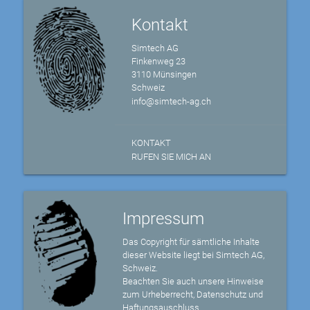
Kontakt
Simtech AG
Finkenweg 23
3110 Münsingen
Schweiz
info@simtech-ag.ch
KONTAKT
RUFEN SIE MICH AN
Impressum
Das Copyright für sämtliche Inhalte
dieser Website liegt bei Simtech AG,
Schweiz.
Beachten Sie auch unsere Hinweise
zum Urheberrecht, Datenschutz und
Haftungsauschluss.