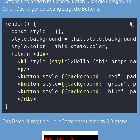
Buttons und ändern mit jedem Button Click die Foreground-
Color. Das folgende Listing zeigt die Buttons:
render() {

  const style = {};

  style.background = this.state.background;

  style.color = this.state.color;

  return 
<
div
>
<
h1
style
=
{style}
>
Hello {this.props.nam
<
p
/>
<
button
style
=
{{background:
 "
red
", 
padd
<
button
style
=
{{background:
 "
green
", 
pa
<
button
style
=
{{background:
 "
blue
", 
pad
</
div
>
}
Das Beispiel zeigt die HelloComponent mit den 3 Buttons: