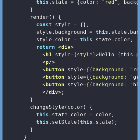
this
.state = {
color
: 
"red"
, 
backg
        }

        render() {

const
 style = {};

          style.background = 
this
.state.bac
          style.color = 
this
.state.color;

return
<
div
>
<
h1
style
=
{style}
>
Hello {this.p
<
p
/>
<
button
style
=
{{background:
 "
re
<
button
style
=
{{background:
 "
gr
<
button
style
=
{{background:
 "
bl
</
div
>
;

        }

        changeStyle(color) {

this
.state.color = color;

this
.setState(
this
.state);

        }

      }
