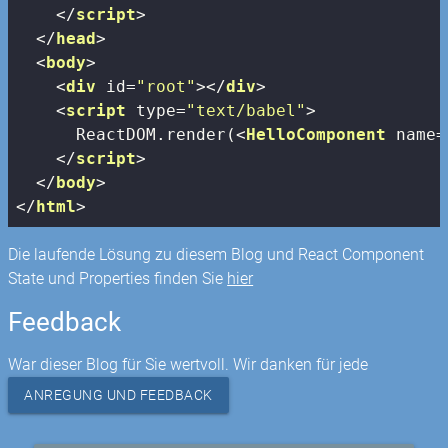
</
script
>
</
head
>
<
body
>
<
div
id
=
"root"
>
</
div
>
<
script
type
=
"text/babel"
>
      ReactDOM.render(
<
HelloComponent
name
=
</
script
>
</
body
>
</
html
>
Die laufende Lösung zu diesem Blog und React Component
State und Properties finden Sie
hier
Feedback
War dieser Blog für Sie wertvoll. Wir danken für jede
ANREGUNG UND FEEDBACK