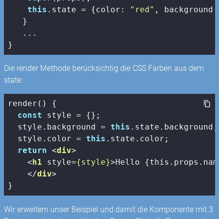
this
.state = {
color
: 
"red"
, 
background
:
   }

   ...

}
Die render Methode berücksichtig die CSS Farben aus dem
state:
render() {

const
 style = {};

  style.background = 
this
.state.background;

  style.color = 
this
.state.color;

return
<
div
>
<
h1
style
=
{style}
>
Hello {this.props.nam
</
div
>
}
Wir erweitern unser Beispiel und damit die Komponente mit 3