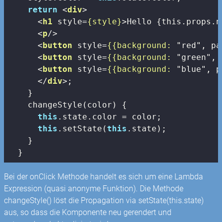
return
<
div
>
<
h1
style
=
{style}
>
Hello {this.props.n
<
p
/>
<
button
style
=
{{background:
 "
red
", 
pa
<
button
style
=
{{background:
 "
green
", 
<
button
style
=
{{background:
 "
blue
", 
p
</
div
>
;

    }

    changeStyle(color) {

this
.state.color = color;

this
.setState(
this
.state);

    }

  }
Bei der onClick Methode handelt es sich um eine Lambda
Expression (quasi anonyme Funktion). Die Methode
changeStyle() löst die Propagation via setState(this.state)
aus, so dass die Komponente neu gerendert und