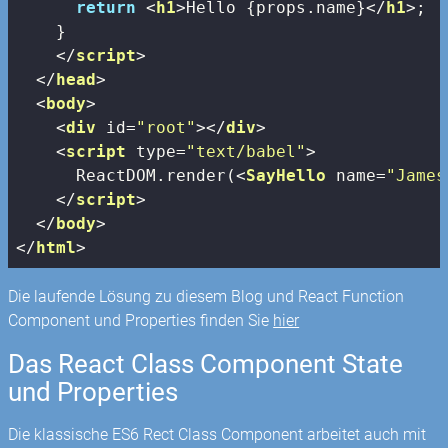
return
<
h1
>
Hello {props.name}
</
h1
>
;

    }

</
script
>
</
head
>
<
body
>
<
div
id
=
"root"
>
</
div
>
<
script
type
=
"text/babel"
>
      ReactDOM.render(
<
SayHello
name
=
"James
</
script
>
</
body
>
</
html
>
Die laufende Lösung zu diesem Blog und React Function
Component und Properties finden Sie
hier
Das React Class Component State
und Properties
Die klassische ES6 Rect Class Component arbeitet auch mit