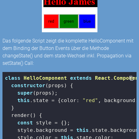
Das folgende Script zeigt die komplette HelloComponent mit
dem Binding der Button Events über die Methode
changeState() und dem state-Wechsel inkl. Propagation via
setState() Call:
class
HelloComponent
extends
React
.
Componen
constructor
(props) {

super
(props);

this
.state = {
color
: 
"red"
, 
background
:
  }

  render() {

const
 style = {};

    style.background = 
this
.state.background
    style.color = 
this
.state.color;
