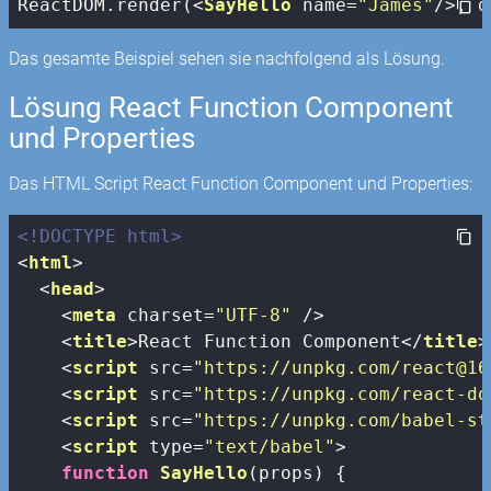
ReactDOM.render(
<
SayHello
name
=
"James"
/>
, d
Das gesamte Beispiel sehen sie nachfolgend als Lösung.
Lösung React Function Component
und Properties
Das HTML Script React Function Component und Properties:
<!DOCTYPE html>
<
html
>
<
head
>
<
meta
charset
=
"UTF-8"
 />
<
title
>
React Function Component
</
title
>
<
script
src
=
"https://unpkg.com/react@16
<
script
src
=
"https://unpkg.com/react-do
<
script
src
=
"https://unpkg.com/babel-st
<
script
type
=
"text/babel"
>
function
SayHello
(
props
) 
{
