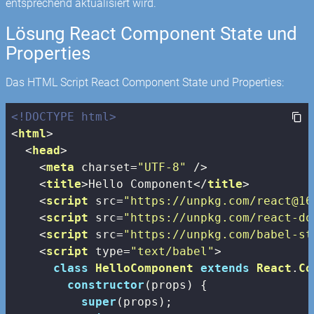
entsprechend aktualisiert wird.
Lösung React Component State und
Properties
Das HTML Script React Component State und Properties:
<!DOCTYPE html>
<
html
>
<
head
>
<
meta
charset
=
"UTF-8"
 />
<
title
>
Hello Component
</
title
>
<
script
src
=
"https://unpkg.com/react@16
<
script
src
=
"https://unpkg.com/react-do
<
script
src
=
"https://unpkg.com/babel-st
<
script
type
=
"text/babel"
>
class
HelloComponent
extends
React
.
Co
constructor
(props) {

super
(props);
