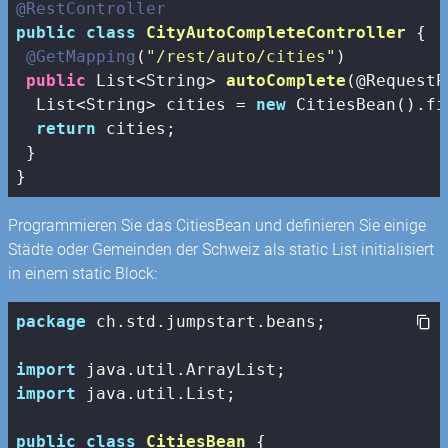
@RestController
public
class
CityAutoCompleteController
{

@GetMapping
(
"/rest/auto/cities"
)

public
 List<String> 
autoComplete
(@RequestP
  List<String> cities = 
new
 CitiesBean().fi
return
 cities;

 }

}
Programmieren Sie das CitiesBean und definieren Sie einige
Städte oder Gemeinden der Schweiz als static List initialisiert
in einem static Block:
package
 ch.std.jumpstart.beans;

import
import
 java.util.List;

public
class
CitiesBean
{
