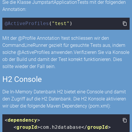
Sie die Klasse JumpstartApplicationTests mit der folgenden
Annotation:
@ActiveProfiles
(
"test"
)
Mit der @Profile Annotation !test schliessen wir den
CommandLineRunner gezielt für gesuchte Tests aus, indem
solche @ActiveProfiles anwenden.Verifizieren Sie via Konsole
ob der Build und damit der Test korrekt funktionieren. Dies
sollte wieder der Fall sein.
H2 Console
Die In-Memory Datenbank H2 bietet eine Console und damit
den Zugriff auf die H2 Datenbank. Die H2 Konsole aktivieren
wir über die folgende Maven Dependency (pom.xml):
<
dependency
>
<
groupId
>
com.h2database
</
groupId
>