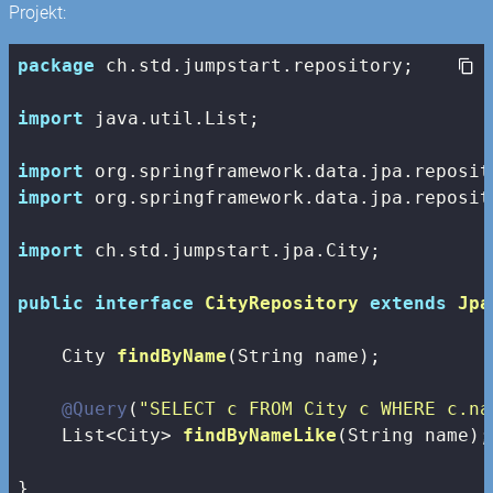
Projekt:
package
 ch.std.jumpstart.repository;

import
 java.util.List;

import
import
 org.springframework.data.jpa.reposit
import
 ch.std.jumpstart.jpa.City;

public
interface
CityRepository
extends
Jpa
City 
findByName
(String name)
;

@Query
(
"SELECT c FROM City c WHERE c.na
List<City> 
findByNameLike
(String name)
;

}