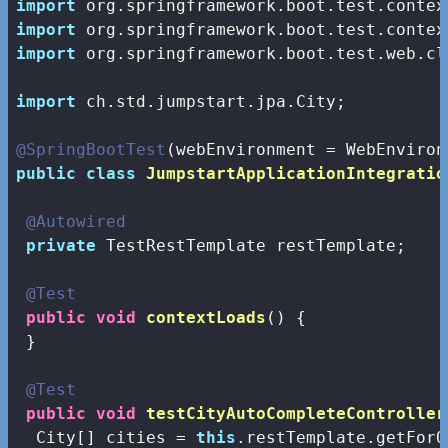
import
import
import
 org.springframework.boot.test.web.cl
import
 ch.std.jumpstart.jpa.City;

@SpringBootTest
public
class
JumpstartApplicationIntegratio
@Autowired
private
 TestRestTemplate restTemplate;

@Test
public
void
contextLoads
()
{

 }

@Test
public
void
testCityAutoCompleteController
  City[] cities = 
this
.restTemplate.getForO