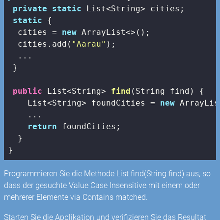
private
static
 List<String> cities;

static
 {

  cities = 
new
 ArrayList<>();

  cities.add(
"Aarau"
);

  ...

 }

public
 List<String> 
find
(String find)
{

    List<String> foundCities = 
new
 ArrayLis
    ...

return
 foundCities;

  }

}
Programmieren Sie die Methode List
find(String find) aus, so
dass der gesuchte Value Case Insensitive mit einem oder
mehrerer Elemente via Contains matched.
Starten Sie die Applikation und verifizieren Sie das Resultat