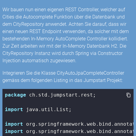
Wir bauen nun einen eigenen REST Controller, welcher auf
Cities die Autocomplete Funktion über die Datenbank und
dem CityRepository anwendet. Achten Sie darauf, dass wir
einen neuen REST Endpoint verwenden, da solcher mit dem
bestehenden In-Memory AutoComplete Controller kollidiert.
Zur Zeit arbeiten wir mit der In-Memory Datenbank H2. Die
CityRepository Instanz wird durch Spring via Constructor
Injection automatisch zugewiesen.
Integrieren Sie die Klasse CityAutoJpaCompleteController
gemäss dem folgenden Listing in das Jumpstart Projekt:
package
 ch.std.jumpstart.rest;

import
 java.util.List;

import
import