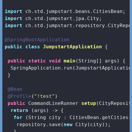
import
import
import
 ch.std.jumpstart.repository.CityRepos
@SpringBootApplication
public
class
JumpstartApplication
{

public
static
void
main
(String[] args)
{

  SpringApplication.run(JumpstartApplicatio
 }

@Bean
@Profile
(
"!test"
)

public
 CommandLineRunner 
setup
(CityReposit
return
 (args) -> {

for
 (String city : CitiesBean.getCities()
    repository.save(
new
 City(city));

   }
