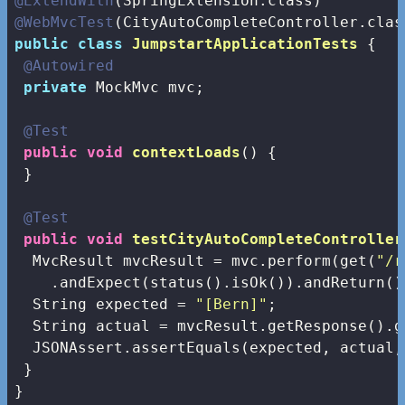
@ExtendWith
@WebMvcTest
public
class
JumpstartApplicationTests
{

@Autowired
private
 MockMvc mvc;

@Test
public
void
contextLoads
()
{

 }

@Test
public
void
testCityAutoCompleteController
  MvcResult mvcResult = mvc.perform(get(
"/r
    .andExpect(status().isOk()).andReturn();
  String expected = 
"[Bern]"
;

  String actual = mvcResult.getResponse().g
  JSONAssert.assertEquals(expected, actual,
 }

}