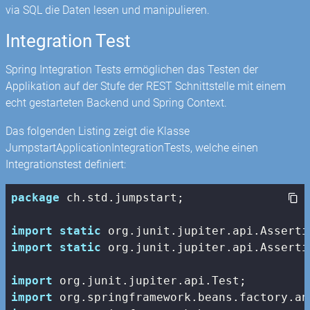
via SQL die Daten lesen und manipulieren.
Integration Test
Spring Integration Tests ermöglichen das Testen der
Applikation auf der Stufe der REST Schnittstelle mit einem
echt gestarteten Backend und Spring Context.
Das folgenden Listing zeigt die Klasse
JumpstartApplicationIntegrationTests, welche einen
Integrationstest definiert:
package
 ch.std.jumpstart;

import
static
import
static
 org.junit.jupiter.api.Asserti
import
import