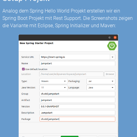
Analog dem Spring Hello World Projekt erstellen wir ein
Spring Boot Projekt mit Rest Support. Die Screenshots zeigen
die Variante mit Eclipse, Spring Initializer und Maven: