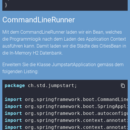
}
CommandLineRunner
Mit dem CommandLineRunner laden wir ein Bean, welches
die Programmlogik nach dem Laden des Application Context
ausführen kann. Damit laden wir die Städte des CitiesBean in
die In-Memory H2 Datenbank.
Erweitern Sie die Klasse JumpstartApplication gemäss dem
folgenden Listing:
package
 ch.std.jumpstart;

import
import
import
import
import
 org.springframework.context.annotati