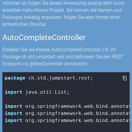
möchten so folgen Sie dieser Anweisung analog dem zuvor
erstellten Hello Maven Projekt. Sie können die Namen und
Packages beliebig anpassen, folgen Sie aber immer einer
einheitlichen Struktur.
AutoCompleteController
Erstellen Sie die Klasse AutoCompleteController z.B. im
Package ch.std.jumpstart.rest und definieren Sie den REST
Endpoint via @RestController Annotation:
package
 ch.std.jumpstart.rest;

import
 java.util.List;

import
import
import
 org.springframework.web.bind.annotat