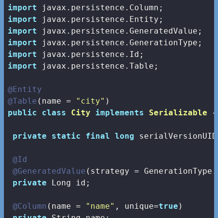
import
import
import
import
import
import
 javax.persistence.Table;

@Entity
@Table
(name = 
"city"
public
class
City
implements
Serializable
{

private
static
final
long
 serialVersionUID
@Id
@GeneratedValue
(strategy = GenerationType.A
private
 Long id;

@Column
(name = 
"name"
, unique=
true
)

private
 String name;
