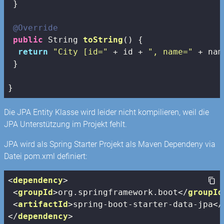
 }

@Override
public
 String 
toString
()
{

return
"City [id="
 + id + 
", name="
 + nam
 } 

}
Die JPA Entity Klasse wird leider nicht kompilieren, weil die
JPA Unterstützung im Projekt fehlt.
JPA wird als Spring Starter Projekt als Maven Dependeny via
Datei pom.xml definiert:
<
dependency
>
<
groupId
>
org.springframework.boot
</
groupId
<
artifactId
>
spring-boot-starter-data-jpa
</
</
dependency
>