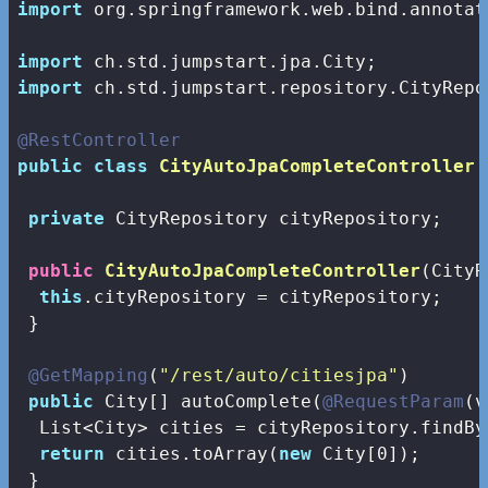
import
 org.springframework.web.bind.annotat
import
import
 ch.std.jumpstart.repository.CityRepos
@RestController
public
class
CityAutoJpaCompleteController
private
 CityRepository cityRepository;

public
CityAutoJpaCompleteController
(CityR
this
.cityRepository = cityRepository;

 }

@GetMapping
(
"/rest/auto/citiesjpa"
)

public
 City[] autoComplete(
@RequestParam
(v
  List<City> cities = cityRepository.findBy
return
 cities.toArray(
new
 City[
0
]);

 }
