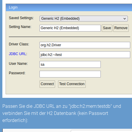
Passen Sie die JDBC URL an zu "jdbc:h2:mem:testdb" und
verbinden Sie mit der H2 Datenbank (kein Passwort
erforderlich):