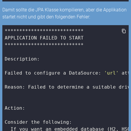
Damit sollte die JPA Klasse kompilieren, aber die Applikation
startet nicht und gibt den folgenden Fehler:
***************************

APPLICATION FAILED TO START

***************************

Description:

Failed to configure a DataSource: 
'url'
 att
Reason: Failed to determine a suitable driv
Action:

Consider the following:

  If you want an embedded database (H2, HSQ