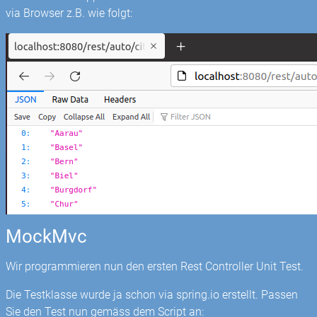
via Browser z.B. wie folgt:
MockMvc
Wir programmieren nun den ersten Rest Controller Unit Test.
Die Testklasse wurde ja schon via spring.io erstellt. Passen
Sie den Test nun gemäss dem Script an: