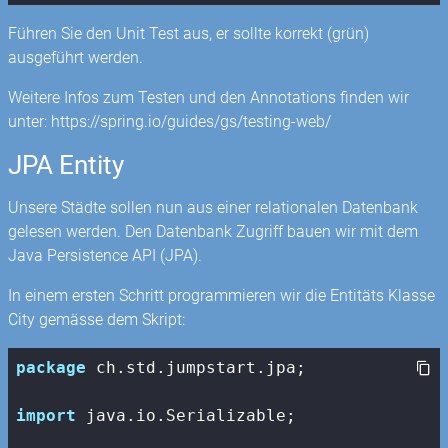
Führen Sie den Unit Test aus, er sollte korrekt (grün)
ausgeführt werden.
Weitere Infos zum Testen und den Annotations finden wir
unter: https://spring.io/guides/gs/testing-web/
JPA Entity
Unsere Städte sollen nun aus einer relationalen Datenbank
gelesen werden. Den Datenbank Zugriff bauen wir mit dem
Java Persistence API (JPA).
In einem ersten Schritt programmieren wir die Entitäts Klasse
City gemässe dem Skript:
package
 ch.std.jumpstart.jpa;

import
 java.io.Serializable;
