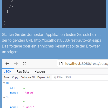
  };

 }

}
Starten Sie die Jumpstart Applikation testen Sie solche mit
der folgenden URL http://localhost:8080/rest/auto/citiesjpa.
Das folgene oder ein ähnliches Resultat sollte der Browser
anzeigen: