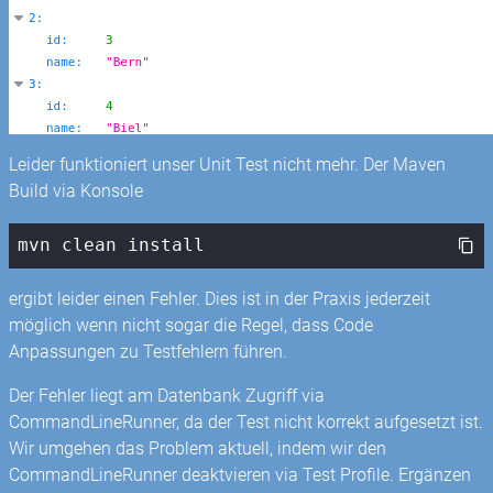
Leider funktioniert unser Unit Test nicht mehr. Der Maven
Build via Konsole
mvn clean install
ergibt leider einen Fehler. Dies ist in der Praxis jederzeit
möglich wenn nicht sogar die Regel, dass Code
Anpassungen zu Testfehlern führen.
Der Fehler liegt am Datenbank Zugriff via
CommandLineRunner, da der Test nicht korrekt aufgesetzt ist.
Wir umgehen das Problem aktuell, indem wir den
CommandLineRunner deaktvieren via Test Profile. Ergänzen