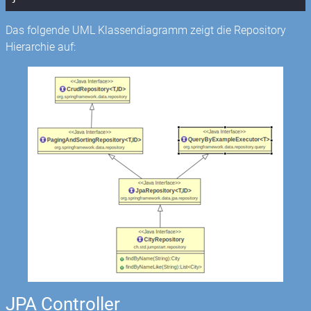
Das folgende UML Klassendiagramm zeigt die Repository
Hierarchie auf:
JPA Controller