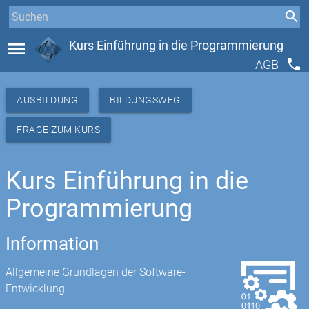
menu
Kurs Einführung in die Programmierung
phone
AGB
AUSBILDUNG
BILDUNGSWEG
FRAGE ZUM KURS
Kurs Einführung in die
Programmierung
Information
Allgemeine Grundlagen der Software-
Entwicklung