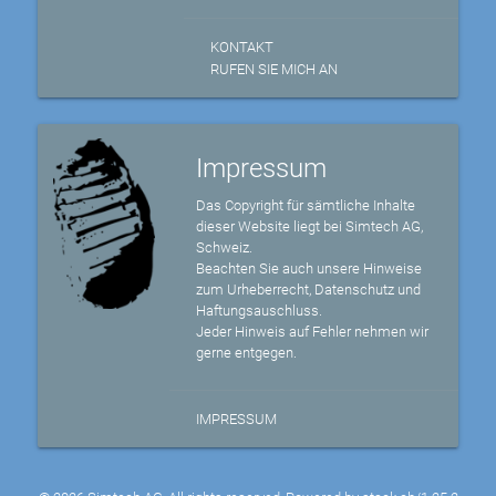
KONTAKT
RUFEN SIE MICH AN
Impressum
Das Copyright für sämtliche Inhalte
dieser Website liegt bei Simtech AG,
Schweiz.
Beachten Sie auch unsere Hinweise
zum Urheberrecht, Datenschutz und
Haftungsauschluss.
Jeder Hinweis auf Fehler nehmen wir
gerne entgegen.
IMPRESSUM