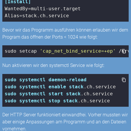
[Install]
WantedBy
Alias
Bevor wir das Programm ausführen können erlauben wir dem
Program das öffnen der Ports < 1024 wie folgt:
sudo 
setcap
'cap_net_bind_service=+ep'
 /srv
Nun aktivieren wir den systemctl Service wie folgt:
sudo
systemctl
daemon-reload
sudo
systemctl
enable
stack
.ch
.service
sudo
systemctl
start
stack
.ch
.service
sudo
systemctl
stop
stack
.ch
.service
Der HTTP Server funktioniert einwandfrei. Vorher mussten wir
aber einige Anpassungen am Programm und an den Dateien
vornehmen.