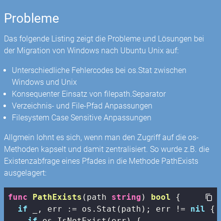
Probleme
Das folgende Listing zeigt die Probleme und Lösungen bei
der Migration von Windows nach Ubuntu Unix auf:
Unterschiedliche Fehlercodes bei os.Stat zwischen
Windows und Unix
Konsequenter Einsatz von filepath.Separator
Verzeichnis- und File-Pfad Anpassungen
Filesystem Case Sensitive Anpassungen
Allgmein lohnt es sich, wenn man den Zugriff auf die os-
Methoden kapselt und damit zentralisiert. So wurde z.B. die
Existenzabfrage eines Pfades in die Methode PathExists
ausgelagert:
func
PathExists
(path 
string
)
bool
 {

if
 _, err := os.Stat(path); err != 
nil
 {

if
 os.IsNotExist(err) {
