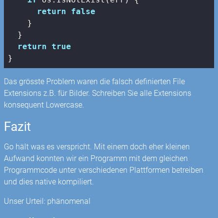
return
false
    }

  }

return
true
}
Das grösste Problem waren die falsch definierten File
Extensions z.B. für Bilder. Schreiben Sie alle Extensions
konsequent Lowercase.
Fazit
Go hält was es verspricht. Mit einem doch eher kleinen
Aufwand konnten wir ein Programm mit dem gleichen
Programmcode unter verschiedenen Plattformen betreiben
und dies native kompiliert.
Unser Urteil: phänomenal