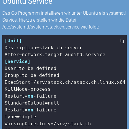
Ubuntu Service
Das Go Programm installieren wir unter Ubuntu als systemctl
Service. Hierzu erstellen wir die Datei
/etc/systemd/system/stack.ch.service wie folgt:
[Unit]
Description
After
[Service]
User
Group
ExecStart
KillMode
Restart
=
on
StandardOutput
Restart
=
on
Type
WorkingDirectory