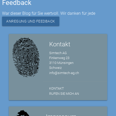
Feedback
War dieser Blog für Sie wertvoll. Wir danken für jede
ANREGUNG UND FEEDBACK
Kontakt
Simtech AG
Finkenweg 23
3110 Münsingen
Schweiz
info@simtech-ag.ch
KONTAKT
RUFEN SIE MICH AN