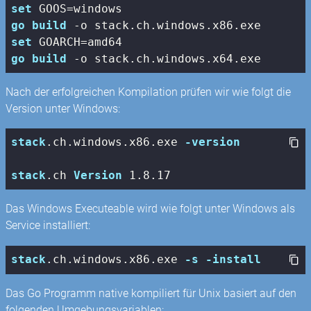
set
go
build
set
go
build
Nach der erfolgreichen Kompilation prüfen wir wie folgt die
Version unter Windows:
stack
.ch
.windows
.x86
.exe
-version
stack
.ch
Version
 1
.8
.17
Das Windows Executeable wird wie folgt unter Windows als
Service installiert:
stack
.ch
.windows
.x86
.exe
-s
-install
Das Go Programm native kompiliert für Unix basiert auf den
folgenden Umgebungsvariablen: