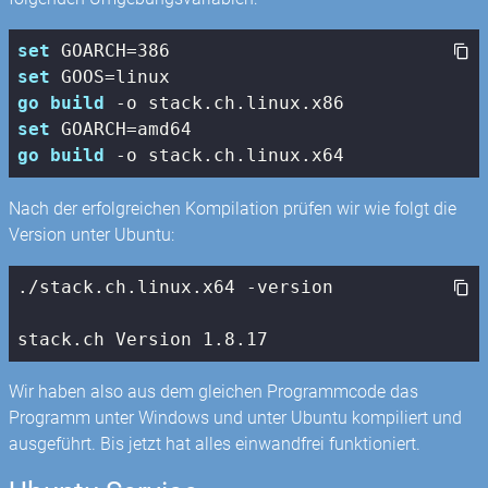
set
 GOARCH=
386
set
go
build
set
go
build
Nach der erfolgreichen Kompilation prüfen wir wie folgt die
Version unter Ubuntu:
./
stack
.ch.linux.x64 -version

stack
.ch Version 
1.8
.17
Wir haben also aus dem gleichen Programmcode das
Programm unter Windows und unter Ubuntu kompiliert und
ausgeführt. Bis jetzt hat alles einwandfrei funktioniert.