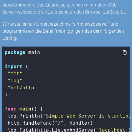
programmieren. Das Listing zeigt einen minimalen Web
Server, welcher die URL als Echo an den Browser zurückgibt.
Wir erstellen ein Unterverzeichnis "simplewebserver" und
programmieren die Datei "main.go" gemäss dem folgenden
Listing:
package
 main

import
 (

"fmt"
"log"
"net/http"
)

func
main
()
 {

 log.Println(
"Simple Web Server is starting
 http.HandleFunc(
"/"
, handler)

 log.Fatal(http.ListenAndServe(
"localhost:8