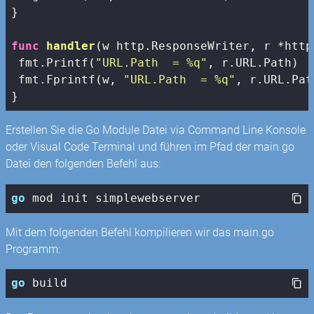
}

func
handler
(w http.ResponseWriter, r *http
 fmt.Printf(
"URL.Path  = %q"
, r.URL.Path)

 fmt.Fprintf(w, 
"URL.Path  = %q"
, r.URL.Path
}
Erstellen Sie die Go Module Datei via Command Line Konsole
oder Visual Code Terminal und führen im Pfad der main.go
Datei den folgenden Befehl aus:
go
 mod init simplewebserver
Mit dem folgenden Befehl kompilieren wir das main.go
Programm:
go
 build