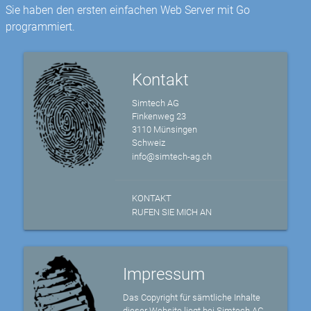
Sie haben den ersten einfachen Web Server mit Go
programmiert.
Kontakt
Simtech AG
Finkenweg 23
3110 Münsingen
Schweiz
info@simtech-ag.ch
KONTAKT
RUFEN SIE MICH AN
Impressum
Das Copyright für sämtliche Inhalte
dieser Website liegt bei Simtech AG,