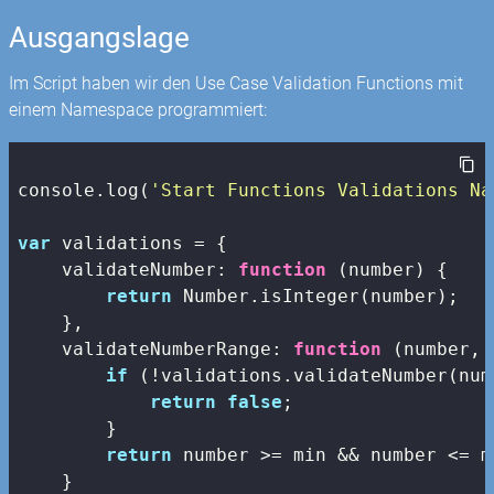
Ausgangslage
Im Script haben wir den Use Case Validation Functions mit
einem Namespace programmiert:
console
.log(
'Start Functions Validations Na
var
 validations = {

validateNumber
: 
function
 (
number
) 
{

return
Number
.isInteger(number);

    },

validateNumberRange
: 
function
 (
number, 
if
 (!validations.validateNumber(numb
return
false
;

        }

return
 number >= min && number <= ma
    }
