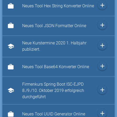
add
work
Neues Tool Hex String Konverter Online
add
work
Neues Tool JSON Formatter Online
Neue Kurstermine 2020 1. Halbjahr
add
school
publiziert.
add
work
Neues Tool Base64 Konverter Online
Firmenkurs Spring Boot ISC-EJPD
add
school
8./9./10. Oktober 2019 erfolgreich
durchgeführt
add
work
Neues Tool UUID Generator Online