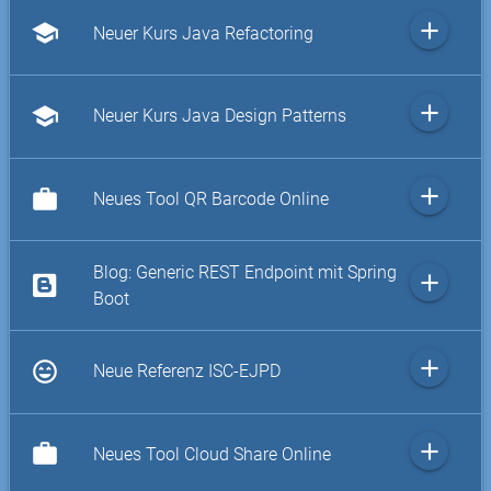
add
school
Neuer Kurs Java Refactoring
add
school
Neuer Kurs Java Design Patterns
add
work
Neues Tool QR Barcode Online
Blog: Generic REST Endpoint mit Spring
add
Boot
add
sentiment_very_satisfied
Neue Referenz ISC-EJPD
add
work
Neues Tool Cloud Share Online