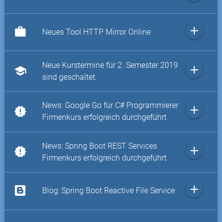
add
work
Neues Tool HTTP Mirror Online
Neue Kurstermine für 2. Semester 2019
add
school
sind geschaltet.
News: Google Go für C# Programmierer
add
new_releases
Firmenkurs erfolgreich durchgeführt
News: Spring Boot REST Services
add
new_releases
Firmenkurs erfolgreich durchgeführt
add
Blog: Spring Boot Reactive File Service