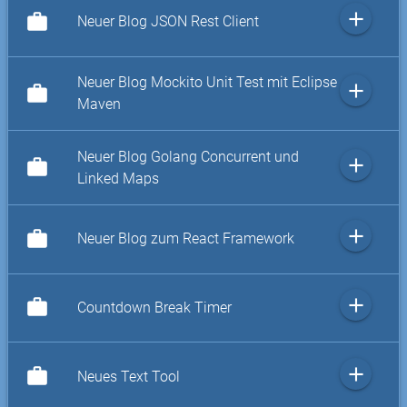
add
work
Neuer Blog JSON Rest Client
Neuer Blog Mockito Unit Test mit Eclipse
add
work
Maven
Neuer Blog Golang Concurrent und
add
work
Linked Maps
add
work
Neuer Blog zum React Framework
add
work
Countdown Break Timer
add
work
Neues Text Tool