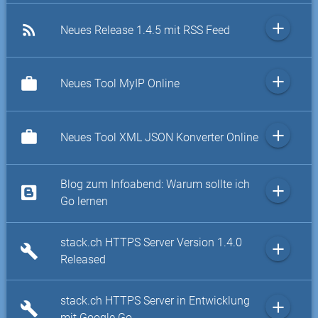
add
rss_feed
Neues Release 1.4.5 mit RSS Feed
add
work
Neues Tool MyIP Online
add
work
Neues Tool XML JSON Konverter Online
Blog zum Infoabend: Warum sollte ich
add
Go lernen
stack.ch HTTPS Server Version 1.4.0
add
build
Released
stack.ch HTTPS Server in Entwicklung
add
build
mit Google Go