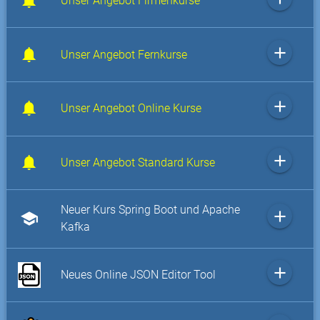
Unser Angebot Firmenkurse
add
Unser Angebot Fernkurse
add
Unser Angebot Online Kurse
add
Unser Angebot Standard Kurse
Neuer Kurs Spring Boot und Apache
add
school
Kafka
add
Neues Online JSON Editor Tool