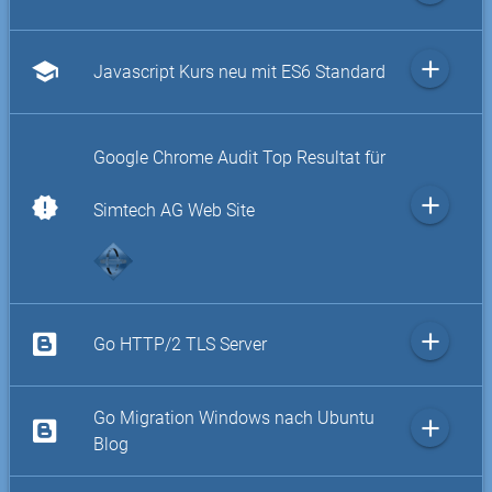
add
school
Javascript Kurs neu mit ES6 Standard
Google Chrome Audit Top Resultat für
add
new_releases
Simtech AG Web Site
add
Go HTTP/2 TLS Server
Go Migration Windows nach Ubuntu
add
Blog