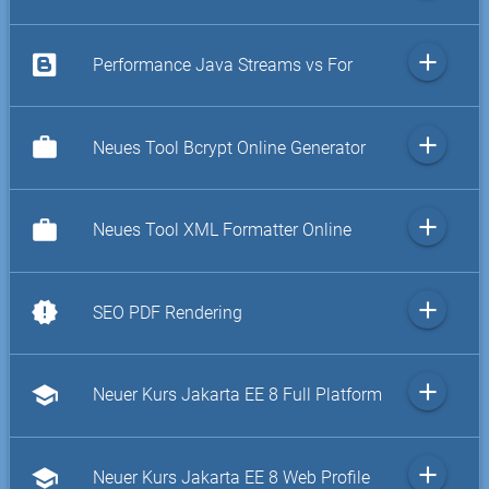
add
Performance Java Streams vs For
add
work
Neues Tool Bcrypt Online Generator
add
work
Neues Tool XML Formatter Online
add
new_releases
SEO PDF Rendering
add
school
Neuer Kurs Jakarta EE 8 Full Platform
add
school
Neuer Kurs Jakarta EE 8 Web Profile