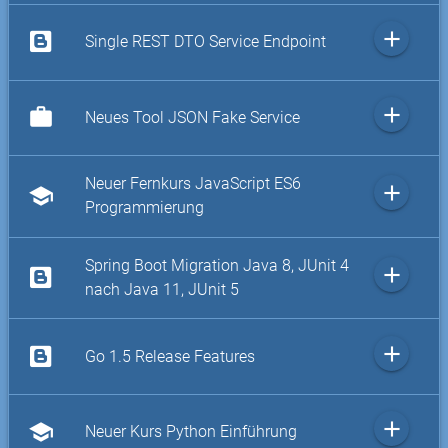
add
Single REST DTO Service Endpoint
add
work
Neues Tool JSON Fake Service
Neuer Fernkurs JavaScript ES6
add
school
Programmierung
Spring Boot Migration Java 8, JUnit 4
add
nach Java 11, JUnit 5
add
Go 1.5 Release Features
add
school
Neuer Kurs Python Einführung