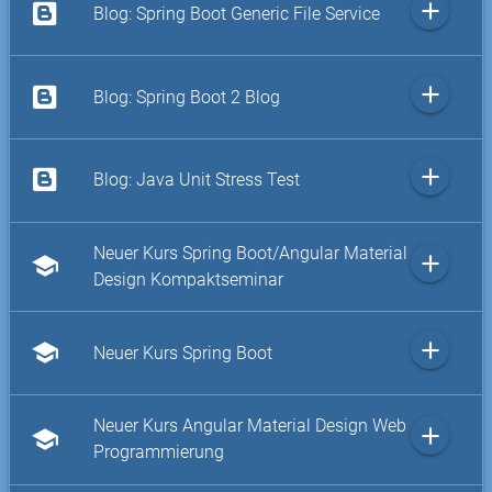
add
Blog: Spring Boot Generic File Service
add
Blog: Spring Boot 2 Blog
add
Blog: Java Unit Stress Test
Neuer Kurs Spring Boot/Angular Material
add
school
Design Kompaktseminar
add
school
Neuer Kurs Spring Boot
Neuer Kurs Angular Material Design Web
add
school
Programmierung