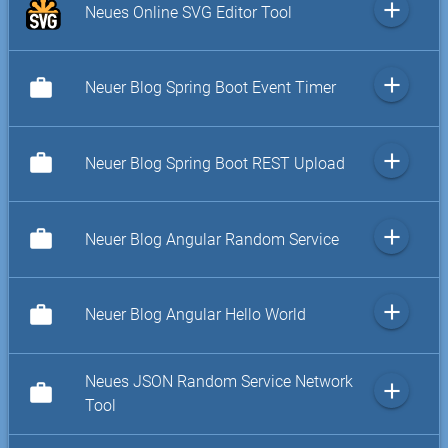
add
Neues Online SVG Editor Tool
add
work
Neuer Blog Spring Boot Event Timer
add
work
Neuer Blog Spring Boot REST Upload
add
work
Neuer Blog Angular Random Service
add
work
Neuer Blog Angular Hello World
Neues JSON Random Service Network
add
work
Tool