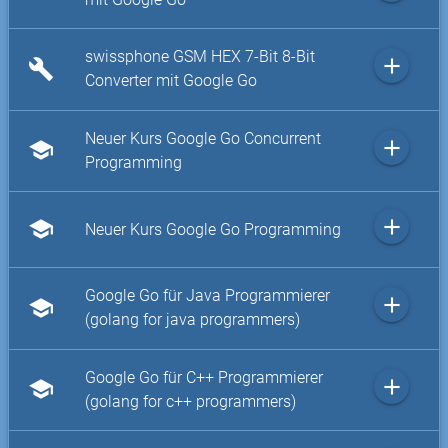
swissphone GSM HEX 7-Bit 8-Bit
add
build
Converter mit Google Go
Neuer Kurs Google Go Concurrent
add
school
Programming
add
school
Neuer Kurs Google Go Programming
Google Go für Java Programmierer
add
school
(golang for java programmers)
Google Go für C++ Programmierer
add
school
(golang for c++ programmers)