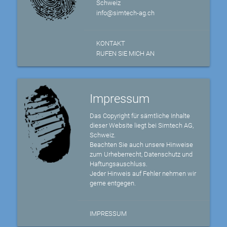
Schweiz
info@simtech-ag.ch
KONTAKT
RUFEN SIE MICH AN
Impressum
Das Copyright für sämtliche Inhalte
dieser Website liegt bei Simtech AG,
Schweiz.
Beachten Sie auch unsere Hinweise
zum Urheberrecht, Datenschutz und
Haftungsauschluss.
Jeder Hinweis auf Fehler nehmen wir
gerne entgegen.
IMPRESSUM