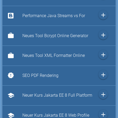
add
Performance Java Streams vs For
add
work
Neues Tool Bcrypt Online Generator
add
work
Neues Tool XML Formatter Online
add
new_releases
SEO PDF Rendering
add
school
Neuer Kurs Jakarta EE 8 Full Platform
add
school
Neuer Kurs Jakarta EE 8 Web Profile