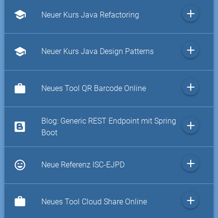
add
school
Neuer Kurs Java Refactoring
add
school
Neuer Kurs Java Design Patterns
add
work
Neues Tool QR Barcode Online
Blog: Generic REST Endpoint mit Spring
add
Boot
add
sentiment_very_satisfied
Neue Referenz ISC-EJPD
add
work
Neues Tool Cloud Share Online