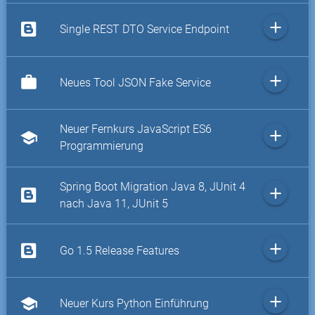
add
Single REST DTO Service Endpoint
add
work
Neues Tool JSON Fake Service
Neuer Fernkurs JavaScript ES6
add
school
Programmierung
Spring Boot Migration Java 8, JUnit 4
add
nach Java 11, JUnit 5
add
Go 1.5 Release Features
add
school
Neuer Kurs Python Einführung