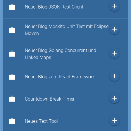
add
work
Neuer Blog JSON Rest Client
Neuer Blog Mockito Unit Test mit Eclipse
add
work
Maven
Neuer Blog Golang Concurrent und
add
work
Linked Maps
add
work
Neuer Blog zum React Framework
add
work
Countdown Break Timer
add
work
Neues Text Tool