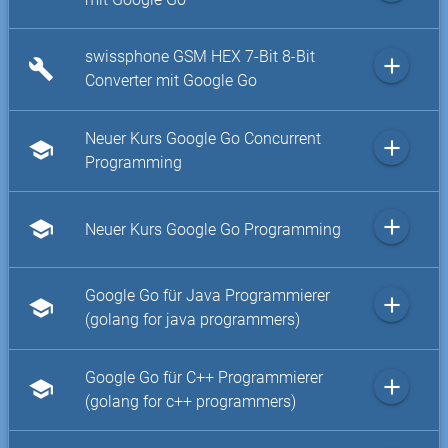
swissphone GSM HEX 7-Bit 8-Bit
add
build
Converter mit Google Go
Neuer Kurs Google Go Concurrent
add
school
Programming
add
school
Neuer Kurs Google Go Programming
Google Go für Java Programmierer
add
school
(golang for java programmers)
Google Go für C++ Programmierer
add
school
(golang for c++ programmers)