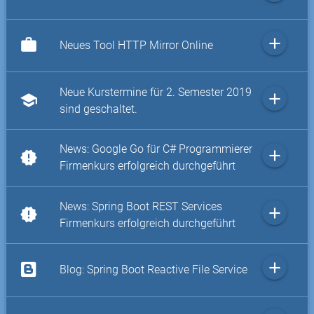
add
work
Neues Tool HTTP Mirror Online
Neue Kurstermine für 2. Semester 2019
add
school
sind geschaltet.
News: Google Go für C# Programmierer
add
new_releases
Firmenkurs erfolgreich durchgeführt
News: Spring Boot REST Services
add
new_releases
Firmenkurs erfolgreich durchgeführt
add
Blog: Spring Boot Reactive File Service