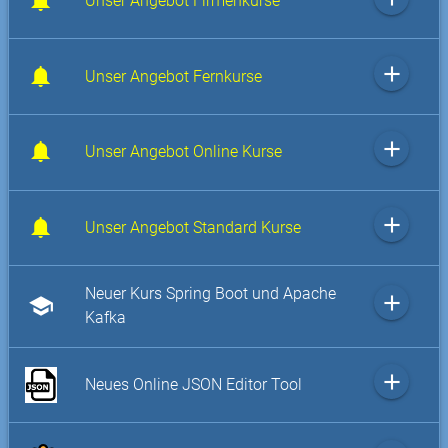
Unser Angebot Firmenkurse
add
Unser Angebot Fernkurse
add
Unser Angebot Online Kurse
add
Unser Angebot Standard Kurse
Neuer Kurs Spring Boot und Apache
add
school
Kafka
add
Neues Online JSON Editor Tool