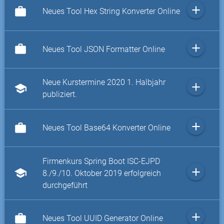
add
work
Neues Tool Hex String Konverter Online
add
work
Neues Tool JSON Formatter Online
Neue Kurstermine 2020 1. Halbjahr
add
school
publiziert.
add
work
Neues Tool Base64 Konverter Online
Firmenkurs Spring Boot ISC-EJPD
add
school
8./9./10. Oktober 2019 erfolgreich
durchgeführt
add
work
Neues Tool UUID Generator Online