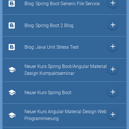
add
Blog: Spring Boot Generic File Service
add
Blog: Spring Boot 2 Blog
add
Blog: Java Unit Stress Test
Neuer Kurs Spring Boot/Angular Material
add
school
Design Kompaktseminar
add
school
Neuer Kurs Spring Boot
Neuer Kurs Angular Material Design Web
add
school
Programmierung