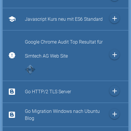
add
school
Javascript Kurs neu mit ES6 Standard
Google Chrome Audit Top Resultat für
add
new_releases
Simtech AG Web Site
add
Go HTTP/2 TLS Server
Go Migration Windows nach Ubuntu
add
Blog