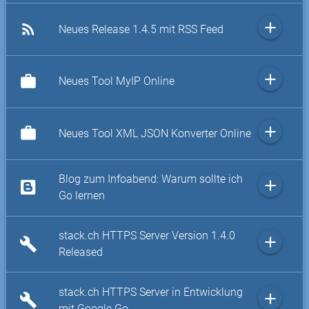
add
rss_feed
Neues Release 1.4.5 mit RSS Feed
add
work
Neues Tool MyIP Online
add
work
Neues Tool XML JSON Konverter Online
Blog zum Infoabend: Warum sollte ich
add
Go lernen
stack.ch HTTPS Server Version 1.4.0
add
build
Released
stack.ch HTTPS Server in Entwicklung
add
build
mit Google Go