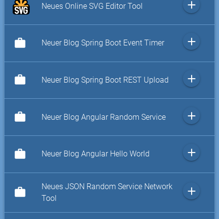
add
Neues Online SVG Editor Tool
add
work
Neuer Blog Spring Boot Event Timer
add
work
Neuer Blog Spring Boot REST Upload
add
work
Neuer Blog Angular Random Service
add
work
Neuer Blog Angular Hello World
Neues JSON Random Service Network
add
work
Tool