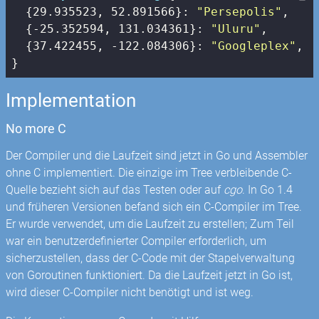
  {
29.935523
, 
52.891566
}: 
"Persepolis"
,

  {
-25.352594
, 
131.034361
}: 
"Uluru"
,

  {
37.422455
, 
-122.084306
}: 
"Googleplex"
,

}
Implementation
No more C
Der Compiler und die Laufzeit sind jetzt in Go und Assembler
ohne C implementiert. Die einzige im Tree verbleibende C-
Quelle bezieht sich auf das Testen oder auf
cgo
. In Go 1.4
und früheren Versionen befand sich ein C-Compiler im Tree.
Er wurde verwendet, um die Laufzeit zu erstellen; Zum Teil
war ein benutzerdefinierter Compiler erforderlich, um
sicherzustellen, dass der C-Code mit der Stapelverwaltung
von Goroutinen funktioniert. Da die Laufzeit jetzt in Go ist,
wird dieser C-Compiler nicht benötigt und ist weg.