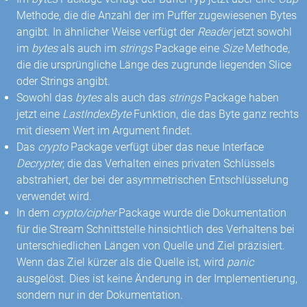
Methode, die die Anzahl der im Puffer zugewiesenen Bytes
angibt. In ähnlicher Weise verfügt der
Reader
jetzt sowohl
im
bytes
als auch im
strings
Package eine
Size
Methode,
die die ursprüngliche Länge des zugrunde liegenden Slice
oder Strings angibt.
Sowohl das
bytes
als auch das
strings
Package haben
jetzt eine
LastIndexByte
Funktion, die das Byte ganz rechts
mit diesem Wert im Argument findet.
Das
crypto
Package verfügt über das neue Interface
Decrypter
, die das Verhalten eines privaten Schlüssels
abstrahiert, der bei der asymmetrischen Entschlüsselung
verwendet wird.
In dem
crypto/cipher
Package wurde die Dokumentation
für die Stream Schnittstelle hinsichtlich des Verhaltens bei
unterschiedlichen Längen von Quelle und Ziel präzisiert.
Wenn das Ziel kürzer als die Quelle ist, wird
panic
ausgelöst. Dies ist keine Änderung in der Implementierung,
sondern nur in der Dokumentation.