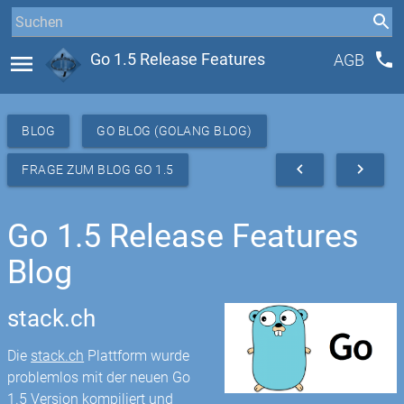
phone
menu
Go 1.5 Release Features
AGB
BLOG
GO BLOG (GOLANG BLOG)
navigate_before
navigate_next
FRAGE ZUM BLOG GO 1.5
Go 1.5 Release Features
Blog
stack.ch
Die
stack.ch
Plattform wurde
problemlos mit der neuen Go
1.5 Version kompiliert und