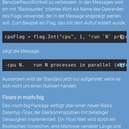
Benutzerfreundlichkeit zu verbessern. In den Messages wird
ein mit "Backquotes" zitiertes Wort als Name des Operanden
des Flags verwendet, der in der Message angezeigt werden
soll. Zum Beispiel ein Flag, das mit dem Aufruf erstellt wurde:
cpuFlag = flag.Int(
"cpu"
, 
1
, 
"run `N` proce
zeigt die Message:
-cpu N.   run N processes in parallel (
defa
Ausserdem wird der Standard jetzt nur aufgelistet, wenn es
sich nicht um einen Nullwert handelt.
Floats in math/big
Das
math/big
Package verfügt über einen neuen Basis
Datentyp
Float
, der Gleitkommazahlen mit beliebiger
Genauigkeit implementiert. Ein
Float
Wert wird durch ein
Boolesches Vorzeichen, eine Mantisse variabler Länge und