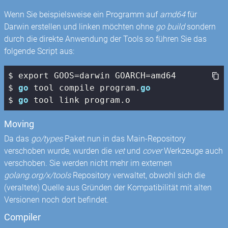
Wenn Sie beispielsweise ein Programm auf
amd64
für
Darwin erstellen und linken möchten ohne
go build
sondern
durch die direkte Anwendung der Tools so führen Sie das
folgende Script aus:
$ export GOOS=darwin GOARCH=amd64

$ 
go
 tool compile program.
go
$ 
go
 tool link program.o
Moving
Da das
go/types
Paket nun in das Main-Repository
verschoben wurde, wurden die
vet
und
cover
Werkzeuge auch
verschoben. Sie werden nicht mehr im externen
golang.org/x/tools
Repository verwaltet, obwohl sich die
(veraltete) Quelle aus Gründen der Kompatibilität mit alten
Versionen noch dort befindet.
Compiler