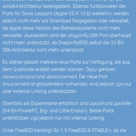
amd64
Architektur bereitgestellt. Ebenso funktionieren die
Ports für Snow Leopard (Apple OS X 10.6) weiterhin, werden
jedoch nicht mehr als Download freigegeben oder verwaltet,
da Apple diese Version des Betriebssystems nicht mehr
verwaltet. Ausserdem wird der
dragonfly/386
Port überhaupt
nicht mehr unterstützt, da DragonflyBSD selbst die 32-Bit-
386-Architektur nicht mehr unterstützt.
Es stehen jedoch mehrere neue Ports zur Verfügung, die aus
dem Quellcode erstellt werden können. Dazu gehören
darwin/armund
und
darwin/arm64
. Der neue Port
linux/arm64
ist grösstenteils vorhanden, wird jedoch
cgo
nur
über external Linking unterstützten.
Ebenfalls als Experimente erhältlich sind
ppc64
und
ppc64le
(64-Bit-PowerPC, Big- und Little-Endian). Beide Ports
unterstützen
cgo
jedoch nur mit internal Linking.
Unter FreeBSD benötigt Go 1.5 FreeBSD 8-STABLE+, da die