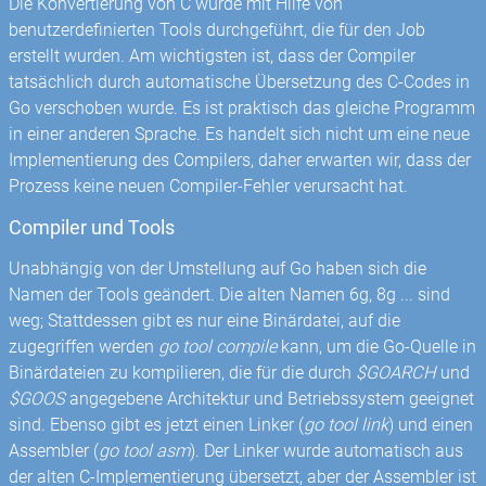
Die Konvertierung von C wurde mit Hilfe von
benutzerdefinierten Tools durchgeführt, die für den Job
erstellt wurden. Am wichtigsten ist, dass der Compiler
tatsächlich durch automatische Übersetzung des C-Codes in
Go verschoben wurde. Es ist praktisch das gleiche Programm
in einer anderen Sprache. Es handelt sich nicht um eine neue
Implementierung des Compilers, daher erwarten wir, dass der
Prozess keine neuen Compiler-Fehler verursacht hat.
Compiler und Tools
Unabhängig von der Umstellung auf Go haben sich die
Namen der Tools geändert. Die alten Namen 6g, 8g ... sind
weg; Stattdessen gibt es nur eine Binärdatei, auf die
zugegriffen werden
go tool compile
kann, um die Go-Quelle in
Binärdateien zu kompilieren, die für die durch
$GOARCH
und
$GOOS
angegebene Architektur und Betriebssystem geeignet
sind. Ebenso gibt es jetzt einen Linker (
go tool link
) und einen
Assembler (
go tool asm
). Der Linker wurde automatisch aus
der alten C-Implementierung übersetzt, aber der Assembler ist