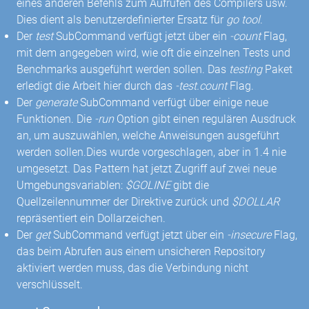
eines anderen Befehls zum Aufrufen des Compilers usw.
Dies dient als benutzerdefinierter Ersatz für
go tool
.
Der
test
SubCommand verfügt jetzt über ein
-count
Flag,
mit dem angegeben wird, wie oft die einzelnen Tests und
Benchmarks ausgeführt werden sollen. Das
testing
Paket
erledigt die Arbeit hier durch das
-test.count
Flag.
Der
generate
SubCommand verfügt über einige neue
Funktionen. Die
-run
Option gibt einen regulären Ausdruck
an, um auszuwählen, welche Anweisungen ausgeführt
werden sollen.Dies wurde vorgeschlagen, aber in 1.4 nie
umgesetzt. Das Pattern hat jetzt Zugriff auf zwei neue
Umgebungsvariablen:
$GOLINE
gibt die
Quellzeilennummer der Direktive zurück und
$DOLLAR
repräsentiert ein Dollarzeichen.
Der
get
SubCommand verfügt jetzt über ein
-insecure
Flag,
das beim Abrufen aus einem unsicheren Repository
aktiviert werden muss, das die Verbindung nicht
verschlüsselt.