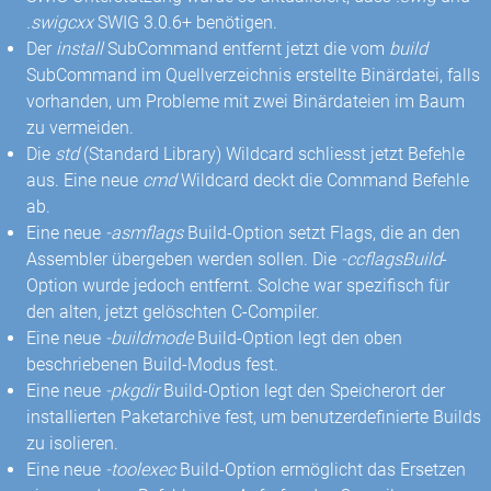
.swigcxx
SWIG 3.0.6+ benötigen.
Der
install
SubCommand entfernt jetzt die vom
build
SubCommand im Quellverzeichnis erstellte Binärdatei, falls
vorhanden, um Probleme mit zwei Binärdateien im Baum
zu vermeiden.
Die
std
(Standard Library) Wildcard schliesst jetzt Befehle
aus. Eine neue
cmd
Wildcard deckt die Command Befehle
ab.
Eine neue
-asmflags
Build-Option setzt Flags, die an den
Assembler übergeben werden sollen. Die
-ccflagsBuild
-
Option wurde jedoch entfernt. Solche war spezifisch für
den alten, jetzt gelöschten C-Compiler.
Eine neue
-buildmode
Build-Option legt den oben
beschriebenen Build-Modus fest.
Eine neue
-pkgdir
Build-Option legt den Speicherort der
installierten Paketarchive fest, um benutzerdefinierte Builds
zu isolieren.
Eine neue
-toolexec
Build-Option ermöglicht das Ersetzen