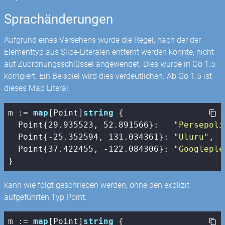
Sprachänderungen
Aufgrund eines Versehens wurde die Regel, nach der der
Elementtyp aus Slice-Literalen entfernt werden konnte, nicht
auf Zuordnungsschlüssel angewendet. Dies wurde in Go 1.5
korrigiert. Ein Beispiel wird dies verdeutlichen. Ab Go 1.5 ist
dieses Map Literal:
m := 
map
[Point]
string
 {

  Point{
29.935523
, 
52.891566
}:   
"Persepoli
  Point{
-25.352594
, 
131.034361
}: 
"Uluru"
,

  Point{
37.422455
, 
-122.084306
}: 
"Googleple
}
kann wie folgt geschrieben werden, ohne den explizit
aufgeführten Typ Point:
m := 
map
[Point]
string
 {
