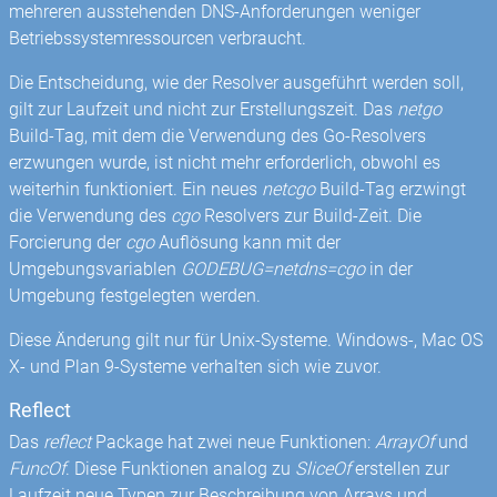
mehreren ausstehenden DNS-Anforderungen weniger
Betriebssystemressourcen verbraucht.
Die Entscheidung, wie der Resolver ausgeführt werden soll,
gilt zur Laufzeit und nicht zur Erstellungszeit. Das
netgo
Build-Tag, mit dem die Verwendung des Go-Resolvers
erzwungen wurde, ist nicht mehr erforderlich, obwohl es
weiterhin funktioniert. Ein neues
netcgo
Build-Tag erzwingt
die Verwendung des
cgo
Resolvers zur Build-Zeit. Die
Forcierung der
cgo
Auflösung kann mit der
Umgebungsvariablen
GODEBUG=netdns=cgo
in der
Umgebung festgelegten werden.
Diese Änderung gilt nur für Unix-Systeme. Windows-, Mac OS
X- und Plan 9-Systeme verhalten sich wie zuvor.
Reflect
Das
reflect
Package hat zwei neue Funktionen:
ArrayOf
und
FuncOf
. Diese Funktionen analog zu
SliceOf
erstellen zur
Laufzeit neue Typen zur Beschreibung von Arrays und