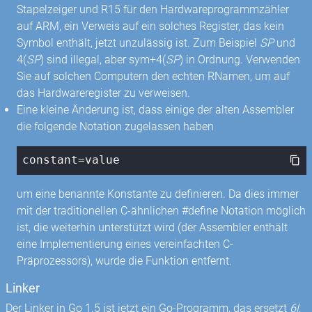
Stapelzeiger und R15 für den Hardwareprogrammzähler
auf ARM, ein Verweis auf ein solches Register, das kein
Symbol enthält, jetzt unzulässig ist. Zum Beispiel
SP
und
4(
SP
) sind illegal, aber sym+4(
SP
) in Ordnung. Verwenden
Sie auf solchen Computern den echten RNamen, um auf
das Hardwareregister zu verweisen.
Eine kleine Änderung ist, dass einige der alten Assembler
die folgende Notation zugelassen haben
constant=value
um eine benannte Konstante zu definieren. Da dies immer
mit der traditionellen C-ähnlichen #define Notation möglich
ist, die weiterhin unterstützt wird (der Assembler enthält
eine Implementierung eines vereinfachten C-
Präprozessors), wurde die Funktion entfernt.
Linker
Der Linker in Go 1.5 ist jetzt ein Go-Programm, das ersetzt
6l
,