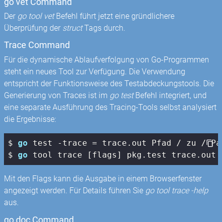
go vet Command
Der
go tool vet
Befehl führt jetzt eine gründlichere
Überprüfung der
struct
Tags durch.
Trace Command
Für die dynamische Ablaufverfolgung von Go-Programmen
steht ein neues Tool zur Verfügung. Die Verwendung
entspricht der Funktionsweise des Testabdeckungstools. Die
Generierung von Traces ist im
go test
Befehl integriert, und
eine separate Ausführung des Tracing-Tools selbst analysiert
die Ergebnisse:
$ 
go
 test -trace = trace.out Pfad / zu / Pak
$ 
go
 tool trace [flags] pkg.test trace.out
Mit den Flags kann die Ausgabe in einem Browserfenster
angezeigt werden. Für Details führen Sie
go tool trace -help
aus.
go doc Command