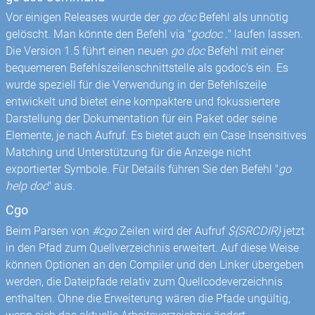
Vor einigen Releases wurde der
go doc
Befehl als unnötig
gelöscht. Man könnte den Befehl via "
godoc .
" laufen lassen.
Die Version 1.5 führt einen neuen
go doc
Befehl mit einer
bequemeren Befehlszeilenschnittstelle als godoc's ein. Es
wurde speziell für die Verwendung in der Befehlszeile
entwickelt und bietet eine kompaktere und fokussiertere
Darstellung der Dokumentation für ein Paket oder seine
Elemente, je nach Aufruf. Es bietet auch ein Case Insensitives
Matching und Unterstützung für die Anzeige nicht
exportierter Symbole. Für Details führen Sie den Befehl "
go
help doc
" aus.
Cgo
Beim Parsen von
#cgo
Zeilen wird der Aufruf
${SRCDIR}
jetzt
in den Pfad zum Quellverzeichnis erweitert. Auf diese Weise
können Optionen an den Compiler und den Linker übergeben
werden, die Dateipfade relativ zum Quellcodeverzeichnis
enthalten. Ohne die Erweiterung wären die Pfade ungültig,