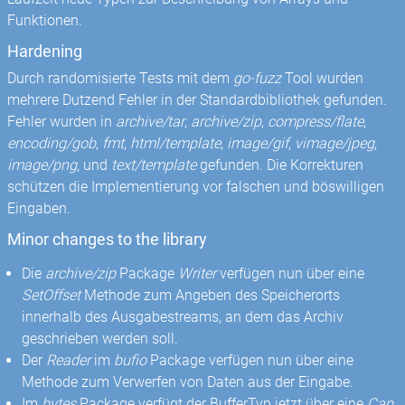
Funktionen.
Hardening
Durch randomisierte Tests mit dem
go-fuzz
Tool wurden
mehrere Dutzend Fehler in der Standardbibliothek gefunden.
Fehler wurden in
archive/tar
,
archive/zip
,
compress/flate
,
encoding/gob
,
fmt
,
html/template
,
image/gif
,
vimage/jpeg
,
image/png
, und
text/template
gefunden. Die Korrekturen
schützen die Implementierung vor falschen und böswilligen
Eingaben.
Minor changes to the library
Die
archive/zip
Package
Writer
verfügen nun über eine
SetOffset
Methode zum Angeben des Speicherorts
innerhalb des Ausgabestreams, an dem das Archiv
geschrieben werden soll.
Der
Reader
im
bufio
Package verfügen nun über eine
Methode zum Verwerfen von Daten aus der Eingabe.
Im
bytes
Package verfügt der BufferTyp jetzt über eine
Cap