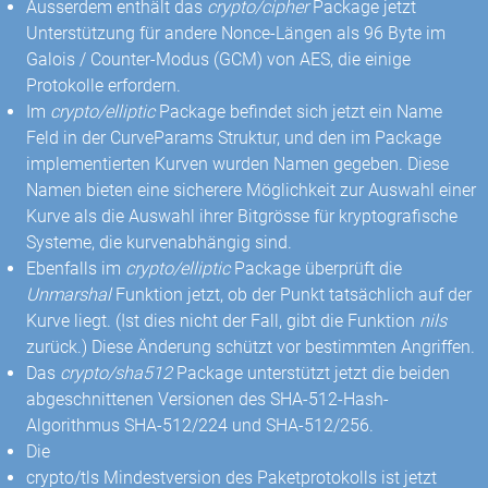
Ausserdem enthält das
crypto/cipher
Package jetzt
Unterstützung für andere Nonce-Längen als 96 Byte im
Galois / Counter-Modus (GCM) von AES, die einige
Protokolle erfordern.
Im
crypto/elliptic
Package befindet sich jetzt ein Name
Feld in der CurveParams Struktur, und den im Package
implementierten Kurven wurden Namen gegeben. Diese
Namen bieten eine sicherere Möglichkeit zur Auswahl einer
Kurve als die Auswahl ihrer Bitgrösse für kryptografische
Systeme, die kurvenabhängig sind.
Ebenfalls im
crypto/elliptic
Package überprüft die
Unmarshal
Funktion jetzt, ob der Punkt tatsächlich auf der
Kurve liegt. (Ist dies nicht der Fall, gibt die Funktion
nils
zurück.) Diese Änderung schützt vor bestimmten Angriffen.
Das
crypto/sha512
Package unterstützt jetzt die beiden
abgeschnittenen Versionen des SHA-512-Hash-
Algorithmus SHA-512/224 und SHA-512/256.
Die
crypto/tls Mindestversion des Paketprotokolls ist jetzt