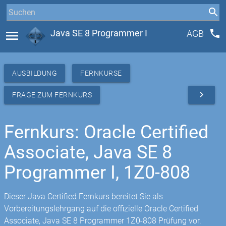
phone
menu
Java SE 8 Programmer I
AGB
AUSBILDUNG
FERNKURSE
navigate_next
FRAGE ZUM FERNKURS
Fernkurs: Oracle Certified
Associate, Java SE 8
Programmer I, 1Z0-808
Dieser Java Certified Fernkurs bereitet Sie als
Vorbereitungslehrgang auf die offizielle Oracle Certified
Associate, Java SE 8 Programmer 1Z0-808 Prüfung vor.