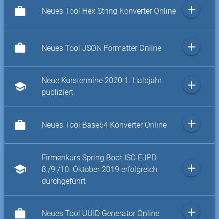
add
work
Neues Tool Hex String Konverter Online
add
work
Neues Tool JSON Formatter Online
Neue Kurstermine 2020 1. Halbjahr
add
school
publiziert.
add
work
Neues Tool Base64 Konverter Online
Firmenkurs Spring Boot ISC-EJPD
add
school
8./9./10. Oktober 2019 erfolgreich
durchgeführt
add
work
Neues Tool UUID Generator Online