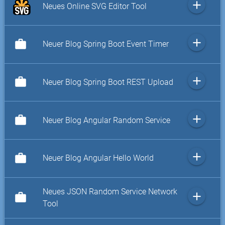
add
Neues Online SVG Editor Tool
add
work
Neuer Blog Spring Boot Event Timer
add
work
Neuer Blog Spring Boot REST Upload
add
work
Neuer Blog Angular Random Service
add
work
Neuer Blog Angular Hello World
Neues JSON Random Service Network
add
work
Tool