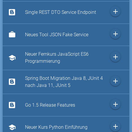
add
Single REST DTO Service Endpoint
add
work
Neues Tool JSON Fake Service
Neuer Fernkurs JavaScript ES6
add
school
Programmierung
Spring Boot Migration Java 8, JUnit 4
add
nach Java 11, JUnit 5
add
Go 1.5 Release Features
add
school
Neuer Kurs Python Einführung