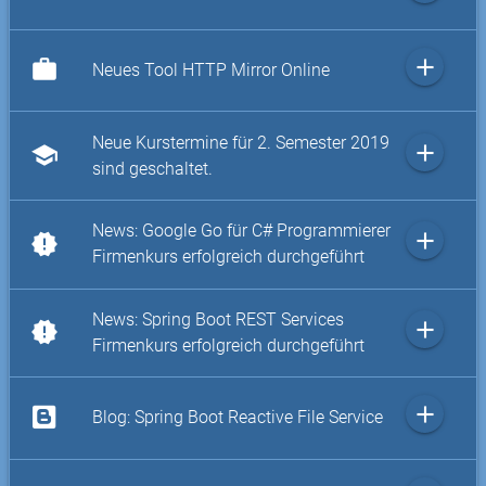
add
work
Neues Tool HTTP Mirror Online
Neue Kurstermine für 2. Semester 2019
add
school
sind geschaltet.
News: Google Go für C# Programmierer
add
new_releases
Firmenkurs erfolgreich durchgeführt
News: Spring Boot REST Services
add
new_releases
Firmenkurs erfolgreich durchgeführt
add
Blog: Spring Boot Reactive File Service