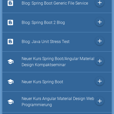
add
Blog: Spring Boot Generic File Service
add
Blog: Spring Boot 2 Blog
add
Blog: Java Unit Stress Test
Neuer Kurs Spring Boot/Angular Material
add
school
Design Kompaktseminar
add
school
Neuer Kurs Spring Boot
Neuer Kurs Angular Material Design Web
add
school
Programmierung