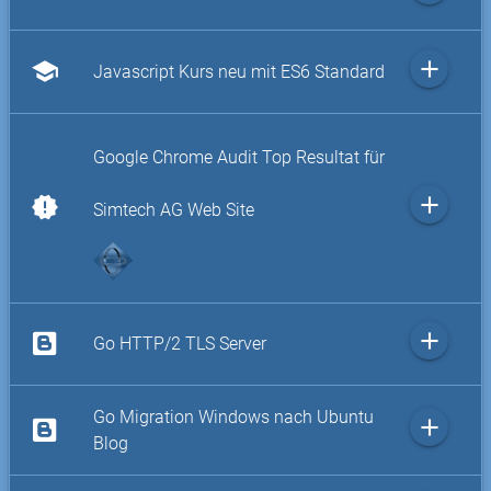
add
school
Javascript Kurs neu mit ES6 Standard
Google Chrome Audit Top Resultat für
add
new_releases
Simtech AG Web Site
add
Go HTTP/2 TLS Server
Go Migration Windows nach Ubuntu
add
Blog