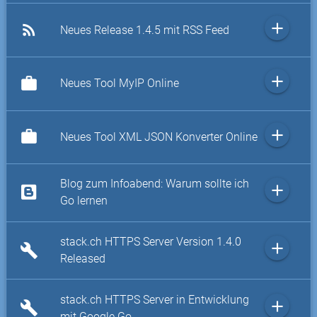
add
rss_feed
Neues Release 1.4.5 mit RSS Feed
add
work
Neues Tool MyIP Online
add
work
Neues Tool XML JSON Konverter Online
Blog zum Infoabend: Warum sollte ich
add
Go lernen
stack.ch HTTPS Server Version 1.4.0
add
build
Released
stack.ch HTTPS Server in Entwicklung
add
build
mit Google Go