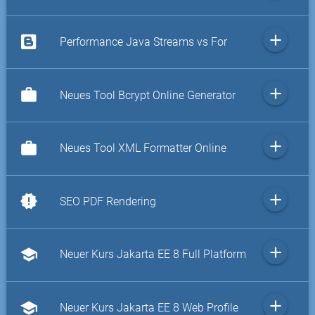
add
Performance Java Streams vs For
add
work
Neues Tool Bcrypt Online Generator
add
work
Neues Tool XML Formatter Online
add
new_releases
SEO PDF Rendering
add
school
Neuer Kurs Jakarta EE 8 Full Platform
add
school
Neuer Kurs Jakarta EE 8 Web Profile