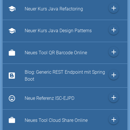
add
school
Neuer Kurs Java Refactoring
add
school
Neuer Kurs Java Design Patterns
add
work
Neues Tool QR Barcode Online
Blog: Generic REST Endpoint mit Spring
add
Boot
add
sentiment_very_satisfied
Neue Referenz ISC-EJPD
add
work
Neues Tool Cloud Share Online