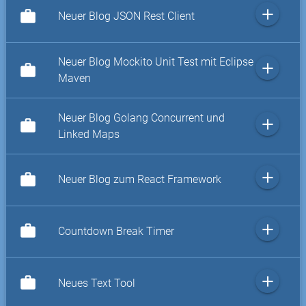
add
work
Neuer Blog JSON Rest Client
Neuer Blog Mockito Unit Test mit Eclipse
add
work
Maven
Neuer Blog Golang Concurrent und
add
work
Linked Maps
add
work
Neuer Blog zum React Framework
add
work
Countdown Break Timer
add
work
Neues Text Tool