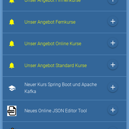
Unser Angebot Firmenkurse
add
Unser Angebot Fernkurse
add
Unser Angebot Online Kurse
add
Unser Angebot Standard Kurse
Neuer Kurs Spring Boot und Apache
add
school
Kafka
add
Neues Online JSON Editor Tool