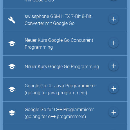
swissphone GSM HEX 7-Bit 8-Bit
add
build
Converter mit Google Go
Neuer Kurs Google Go Concurrent
add
school
Programming
add
school
Neuer Kurs Google Go Programming
Google Go für Java Programmierer
add
school
(golang for java programmers)
Google Go für C++ Programmierer
add
school
(golang for c++ programmers)