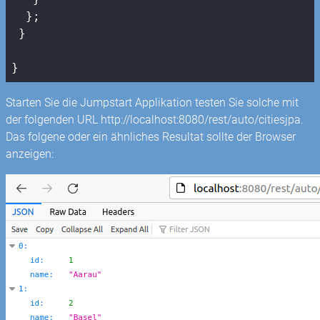
  };

 }

}
Starten Sie die Jumpstart Applikation testen Sie solche mit
der folgenden URL http://localhost:8080/rest/auto/citiesjpa.
Das folgene oder ein ähnliches Resultat sollte der Browser
anzeigen: