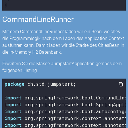
}
CommandLineRunner
Mit dem CommandLineRunner laden wir ein Bean, welches
die Programmlogik nach dem Laden des Application Context
ausführen kann. Damit laden wir die Städte des CitiesBean in
die In-Memory H2 Datenbank.
Erweitern Sie die Klasse JumpstartApplication gemäss dem
folgenden Listing:
package
 ch.std.jumpstart;

import
import
import
import
import
 org.springframework.context.annotati