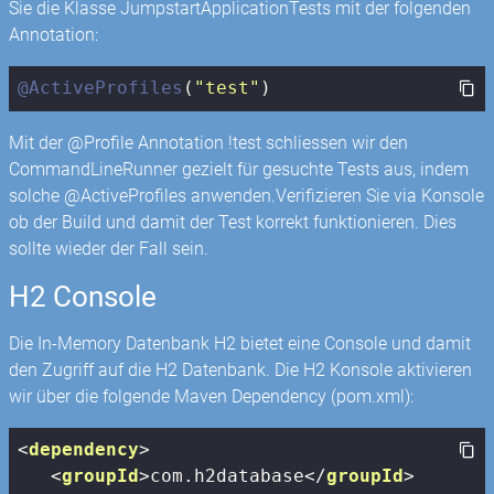
Sie die Klasse JumpstartApplicationTests mit der folgenden
Annotation:
@ActiveProfiles
(
"test"
)
Mit der @Profile Annotation !test schliessen wir den
CommandLineRunner gezielt für gesuchte Tests aus, indem
solche @ActiveProfiles anwenden.Verifizieren Sie via Konsole
ob der Build und damit der Test korrekt funktionieren. Dies
sollte wieder der Fall sein.
H2 Console
Die In-Memory Datenbank H2 bietet eine Console und damit
den Zugriff auf die H2 Datenbank. Die H2 Konsole aktivieren
wir über die folgende Maven Dependency (pom.xml):
<
dependency
>
<
groupId
>
com.h2database
</
groupId
>