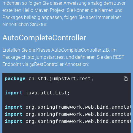
möchten so folgen Sie dieser Anweisung analog dem zuvor
erstellten Hello Maven Projekt. Sie können die Namen und
Packages beliebig anpassen, folgen Sie aber immer einer
einheitlichen Struktur.
AutoCompleteController
Erstellen Sie die Klasse AutoCompleteController z.B. im
Package ch.std.jumpstart.rest und definieren Sie den REST
Endpoint via @RestController Annotation:
package
 ch.std.jumpstart.rest;

import
 java.util.List;

import
import
import
 org.springframework.web.bind.annotat