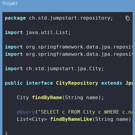
Projekt:
package
 ch.std.jumpstart.repository;

import
 java.util.List;

import
import
 org.springframework.data.jpa.reposit
import
 ch.std.jumpstart.jpa.City;

public
interface
CityRepository
extends
Jpa
City 
findByName
(String name)
;

@Query
(
"SELECT c FROM City c WHERE c.na
List<City> 
findByNameLike
(String name)
;

}