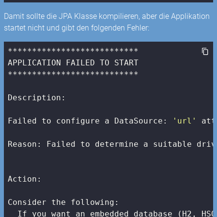
Damit sollte die JPA Klasse kompilieren, aber die Applikation
startet nicht und gibt den folgenden Fehler:
***************************

APPLICATION FAILED TO START

***************************

Description:

Failed to configure a DataSource: 
'url'
 att
Reason: Failed to determine a suitable driv
Action:

Consider the following:

  If you want an embedded database (H2, HSQ