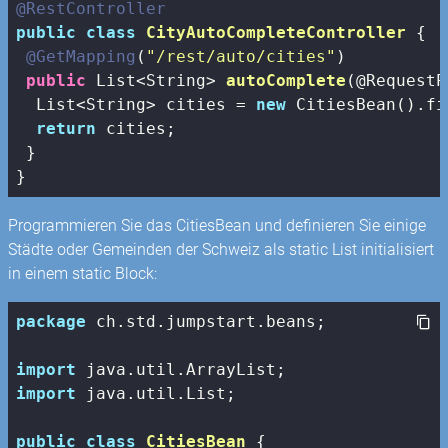
@RestController
public
class
CityAutoCompleteController
{

@GetMapping
(
"/rest/auto/cities"
)

public
 List<String> 
autoComplete
(@RequestP
  List<String> cities = 
new
 CitiesBean().fi
return
 cities;

 }

}
Programmieren Sie das CitiesBean und definieren Sie einige
Städte oder Gemeinden der Schweiz als static List initialisiert
in einem static Block:
package
 ch.std.jumpstart.beans;

import
import
 java.util.List;

public
class
CitiesBean
{
