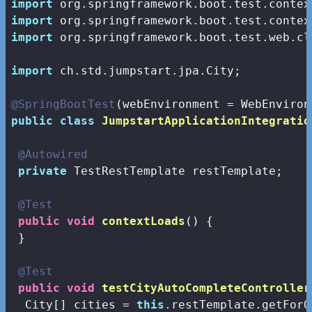
import
import
import
 org.springframework.boot.test.web.cl
import
 ch.std.jumpstart.jpa.City;

@SpringBootTest
public
class
JumpstartApplicationIntegratio
@Autowired
private
 TestRestTemplate restTemplate;

@Test
public
void
contextLoads
()
{

 }

@Test
public
void
testCityAutoCompleteController
  City[] cities = 
this
.restTemplate.getForO