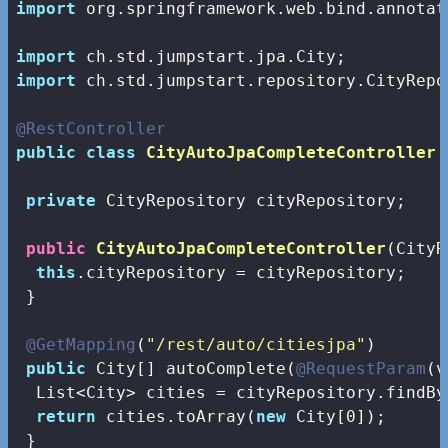
import
 org.springframework.web.bind.annotat
import
import
 ch.std.jumpstart.repository.CityRepos
@RestController
public
class
CityAutoJpaCompleteController
private
 CityRepository cityRepository;

public
CityAutoJpaCompleteController
(CityR
this
.cityRepository = cityRepository;

 }

@GetMapping
(
"/rest/auto/citiesjpa"
)

public
 City[] autoComplete(
@RequestParam
(v
  List<City> cities = cityRepository.findBy
return
 cities.toArray(
new
 City[
0
]);

 }
