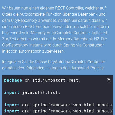
Wir bauen nun einen eigenen REST Controller, welcher auf
Cities die Autocomplete Funktion über die Datenbank und
dem CityRepository anwendet. Achten Sie darauf, dass wir
einen neuen REST Endpoint verwenden, da solcher mit dem
bestehenden In-Memory AutoComplete Controller kollidiert.
Zur Zeit arbeiten wir mit der In-Memory Datenbank H2. Die
CityRepository Instanz wird durch Spring via Constructor
Injection automatisch zugewiesen.
Integrieren Sie die Klasse CityAutoJpaCompleteController
gemäss dem folgenden Listing in das Jumpstart Projekt:
package
 ch.std.jumpstart.rest;

import
 java.util.List;

import
import