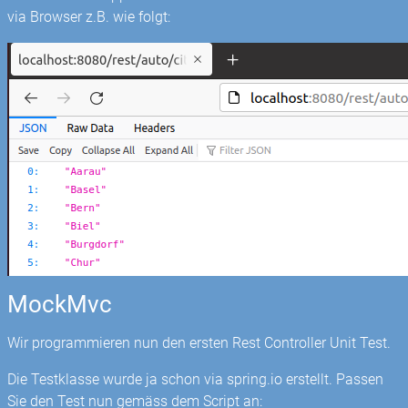
via Browser z.B. wie folgt:
MockMvc
Wir programmieren nun den ersten Rest Controller Unit Test.
Die Testklasse wurde ja schon via spring.io erstellt. Passen
Sie den Test nun gemäss dem Script an: