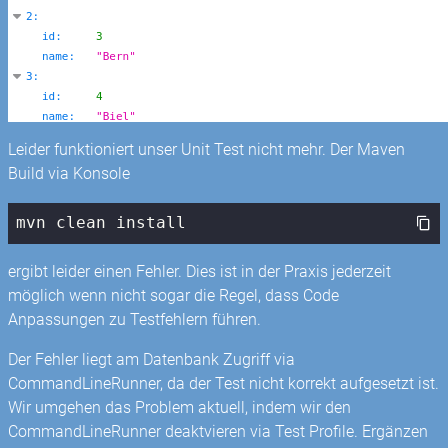
Leider funktioniert unser Unit Test nicht mehr. Der Maven
Build via Konsole
mvn clean install
ergibt leider einen Fehler. Dies ist in der Praxis jederzeit
möglich wenn nicht sogar die Regel, dass Code
Anpassungen zu Testfehlern führen.
Der Fehler liegt am Datenbank Zugriff via
CommandLineRunner, da der Test nicht korrekt aufgesetzt ist.
Wir umgehen das Problem aktuell, indem wir den
CommandLineRunner deaktvieren via Test Profile. Ergänzen