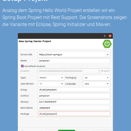
Analog dem Spring Hello World Projekt erstellen wir ein
Spring Boot Projekt mit Rest Support. Die Screenshots zeigen
die Variante mit Eclipse, Spring Initializer und Maven: