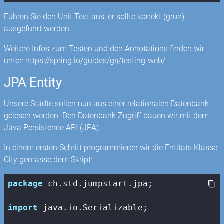
Führen Sie den Unit Test aus, er sollte korrekt (grün)
ausgeführt werden.
Weitere Infos zum Testen und den Annotations finden wir
unter: https://spring.io/guides/gs/testing-web/
JPA Entity
Unsere Städte sollen nun aus einer relationalen Datenbank
gelesen werden. Den Datenbank Zugriff bauen wir mit dem
Java Persistence API (JPA).
In einem ersten Schritt programmieren wir die Entitäts Klasse
City gemässe dem Skript:
package
 ch.std.jumpstart.jpa;

import
 java.io.Serializable;
