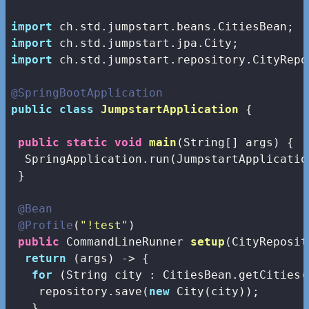
import
import
import
 ch.std.jumpstart.repository.CityRepos
@SpringBootApplication
public
class
JumpstartApplication
{

public
static
void
main
(String[] args)
{

  SpringApplication.run(JumpstartApplicatio
 }

@Bean
@Profile
(
"!test"
)

public
 CommandLineRunner 
setup
(CityReposit
return
 (args) -> {

for
 (String city : CitiesBean.getCities()
    repository.save(
new
 City(city));

   }
