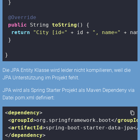
 }

@Override
public
 String 
toString
()
{

return
"City [id="
 + id + 
", name="
 + nam
 } 

}
Die JPA Entity Klasse wird leider nicht kompilieren, weil die
JPA Unterstützung im Projekt fehlt.
JPA wird als Spring Starter Projekt als Maven Dependeny via
Datei pom.xml definiert:
<
dependency
>
<
groupId
>
org.springframework.boot
</
groupId
<
artifactId
>
spring-boot-starter-data-jpa
</
</
dependency
>