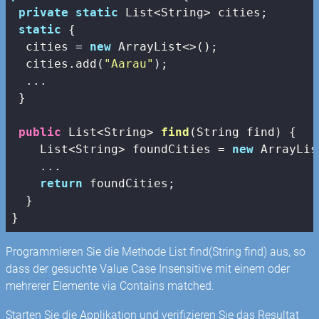
private
static
 List<String> cities;

static
 {

  cities = 
new
 ArrayList<>();

  cities.add(
"Aarau"
);

  ...

 }

public
 List<String> 
find
(String find)
{

    List<String> foundCities = 
new
 ArrayLis
    ...

return
 foundCities;

  }

}
Programmieren Sie die Methode List
find(String find) aus, so
dass der gesuchte Value Case Insensitive mit einem oder
mehrerer Elemente via Contains matched.
Starten Sie die Applikation und verifizieren Sie das Resultat