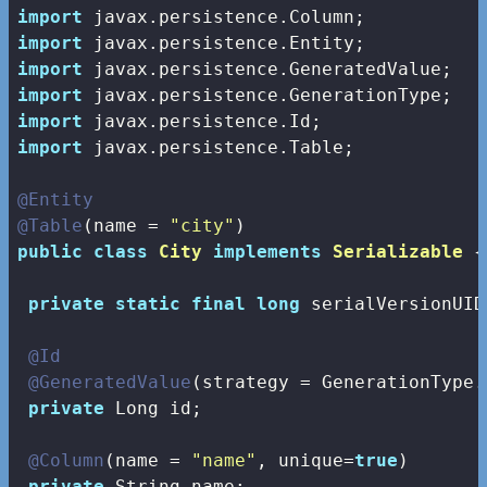
import
import
import
import
import
import
 javax.persistence.Table;

@Entity
@Table
(name = 
"city"
public
class
City
implements
Serializable
{

private
static
final
long
 serialVersionUID
@Id
@GeneratedValue
(strategy = GenerationType.A
private
 Long id;

@Column
(name = 
"name"
, unique=
true
)

private
 String name;
