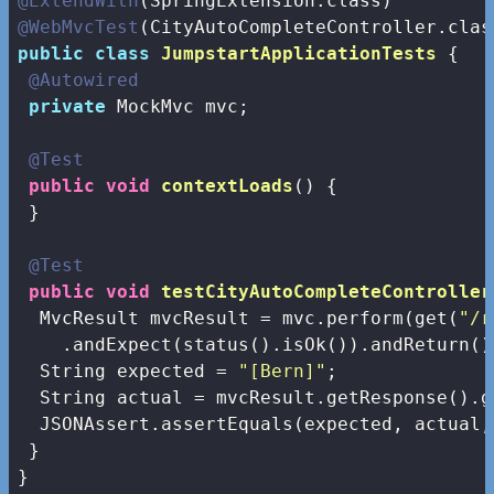
@ExtendWith
@WebMvcTest
public
class
JumpstartApplicationTests
{

@Autowired
private
 MockMvc mvc;

@Test
public
void
contextLoads
()
{

 }

@Test
public
void
testCityAutoCompleteController
  MvcResult mvcResult = mvc.perform(get(
"/r
    .andExpect(status().isOk()).andReturn();
  String expected = 
"[Bern]"
;

  String actual = mvcResult.getResponse().g
  JSONAssert.assertEquals(expected, actual,
 }

}