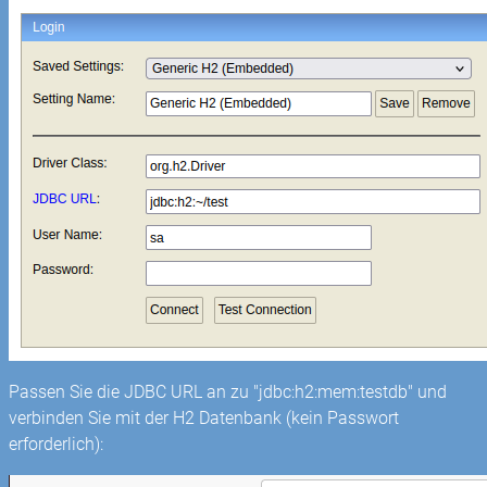
Passen Sie die JDBC URL an zu "jdbc:h2:mem:testdb" und
verbinden Sie mit der H2 Datenbank (kein Passwort
erforderlich):