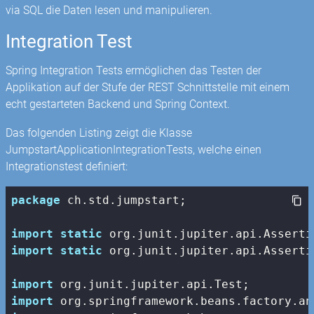
via SQL die Daten lesen und manipulieren.
Integration Test
Spring Integration Tests ermöglichen das Testen der
Applikation auf der Stufe der REST Schnittstelle mit einem
echt gestarteten Backend und Spring Context.
Das folgenden Listing zeigt die Klasse
JumpstartApplicationIntegrationTests, welche einen
Integrationstest definiert:
package
 ch.std.jumpstart;

import
static
import
static
 org.junit.jupiter.api.Asserti
import
import