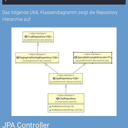
Das folgende UML Klassendiagramm zeigt die Repository
Hierarchie auf:
JPA Controller