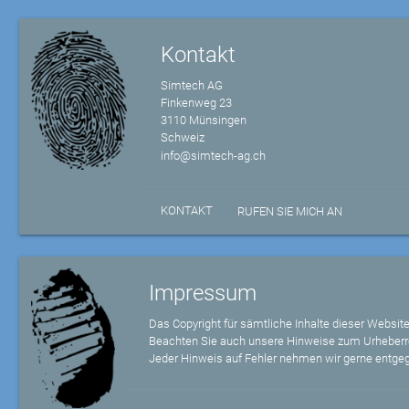
Kontakt
Simtech AG
Finkenweg 23
3110 Münsingen
Schweiz
info@simtech-ag.ch
KONTAKT
RUFEN SIE MICH AN
Impressum
Das Copyright für sämtliche Inhalte dieser Website
Beachten Sie auch unsere Hinweise zum Urheberr
Jeder Hinweis auf Fehler nehmen wir gerne entge