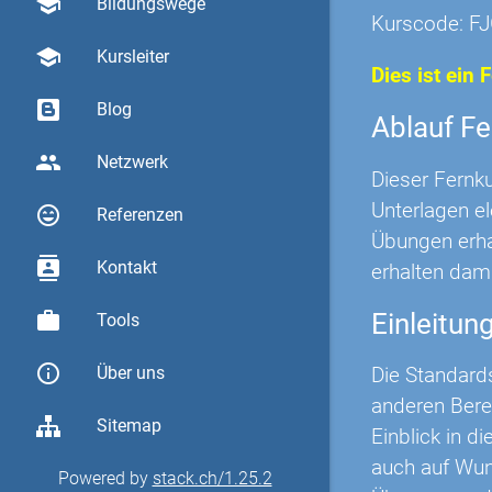
school
Bildungswege
Kurscode: F
school
Kursleiter
Dies ist ein 
Blog
Ablauf Fe
group
Netzwerk
Dieser Fernk
Unterlagen e
sentiment_very_satisfied
Referenzen
Übungen erha
contacts
Kontakt
erhalten dami
Einleitun
work
Tools
info_outline
Die Standard
Über uns
anderen Berei
Sitemap
Einblick in 
auch auf Wuns
Powered by
stack.ch/1.25.2