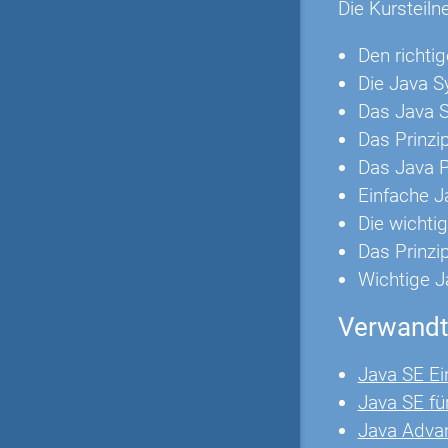
Die Kursteiln
Den richti
Die Java S
Das Java S
Das Prinzi
Das Java 
Einfache J
Die wichti
Das Prinz
Wichtige J
Verwandt
Java SE Ei
Java SE fü
Java Adva