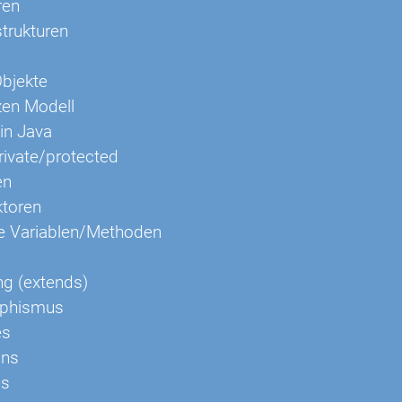
ren
strukturen
bjekte
zen Modell
in Java
rivate/protected
en
ktoren
he Variablen/Methoden
g (extends)
phismus
es
ons
es