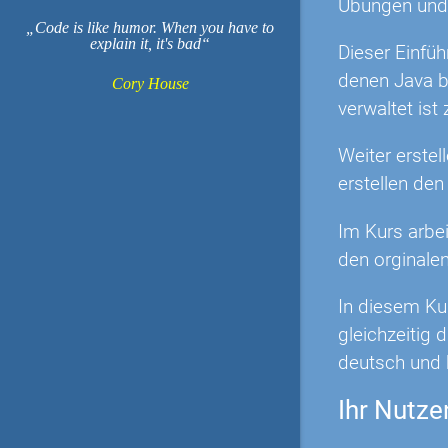
Übungen und 
Code is like humor. When you have to
explain it, it's bad
Dieser Einfü
denen Java b
Cory House
verwaltet ist
Weiter erste
erstellen de
Im Kurs arbei
den orginale
In diesem Kur
gleichzeitig 
deutsch und b
Ihr Nutze