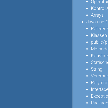
Operato
Kontroll
Arrays
Java und O
Referen
Klassen 
public/p
Method
Konstru
Statisc
String
Vererbun
Polymor
Interfac
Excepti
Packag