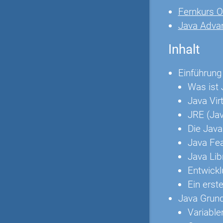
Fernkurs O
Java Adva
Inhalt
Einführung
Was ist 
Java Vir
JRE (Jav
Die Java
Java Fe
Java Lib
Entwick
Ein erst
Java Grun
Variable