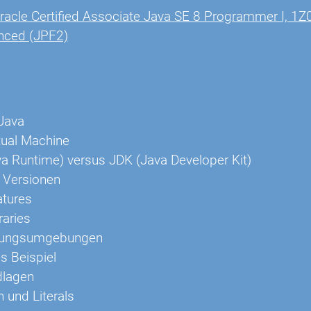
racle Certified Associate Java SE 8 Programmer I, 1
nced (JPF2)
Java
tual Machine
a Runtime) versus JDK (Java Developer Kit)
 Versionen
atures
raries
lungsumgebungen
es Beispiel
dlagen
n und Literals