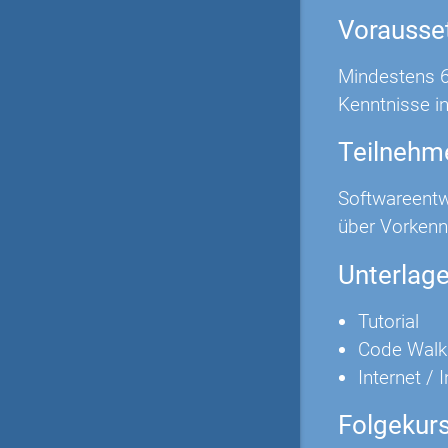
Vorausse
Mindestens 6
Kenntnisse in
Teilnehm
Softwareentwi
über Vorkenn
Unterlag
Tutorial
Code Walk
Internet / 
Folgekur