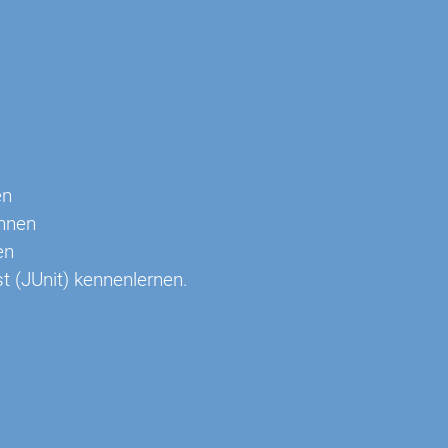
en
önnen
en
t (JUnit) kennenlernen.