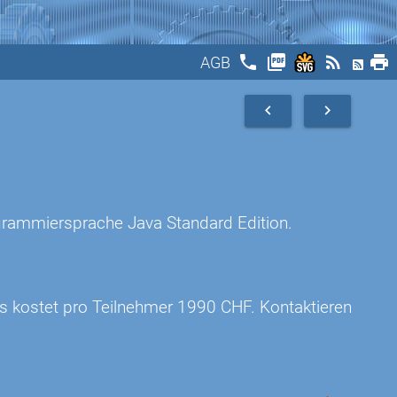
phone
picture_as_pdf
rss_feed
print
AGB
navigate_before
navigate_next
ogrammiersprache Java Standard Edition.
rs kostet pro Teilnehmer 1990 CHF. Kontaktieren