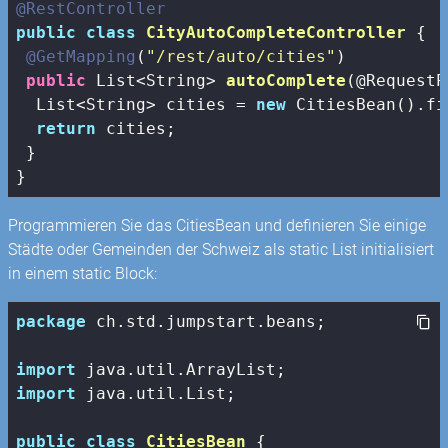
@RestController
public
class
CityAutoCompleteController
{

@GetMapping
(
"/rest/auto/cities"
)

public
 List<String> 
autoComplete
(@RequestP
  List<String> cities = 
new
 CitiesBean().fi
return
 cities;

 }

}
Programmieren Sie das CitiesBean und definieren Sie einige
Städte oder Gemeinden der Schweiz als static List initialisiert
in einem static Block:
package
 ch.std.jumpstart.beans;

import
import
 java.util.List;

public
class
CitiesBean
{
