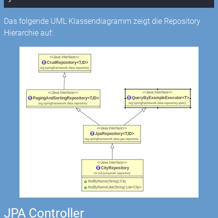
Das folgende UML Klassendiagramm zeigt die Repository
Hierarchie auf:
JPA Controller