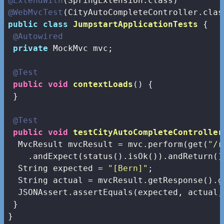
@ExtendWith
@WebMvcTest
public
class
JumpstartApplicationTests
{

@Autowired
private
 MockMvc mvc;

@Test
public
void
contextLoads
()
{

 }

@Test
public
void
testCityAutoCompleteController
  MvcResult mvcResult = mvc.perform(get(
"/r
    .andExpect(status().isOk()).andReturn();
  String expected = 
"[Bern]"
;

  String actual = mvcResult.getResponse().g
  JSONAssert.assertEquals(expected, actual,
 }

}