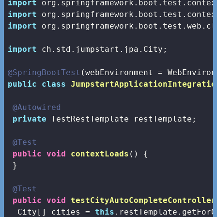
import
import
import
 org.springframework.boot.test.web.cl
import
 ch.std.jumpstart.jpa.City;

@SpringBootTest
public
class
JumpstartApplicationIntegratio
@Autowired
private
 TestRestTemplate restTemplate;

@Test
public
void
contextLoads
()
{

 }

@Test
public
void
testCityAutoCompleteController
  City[] cities = 
this
.restTemplate.getForO