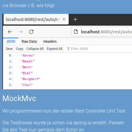
via Browser z.B. wie folgt:
MockMvc
Wir programmieren nun den ersten Rest Controller Unit Test.
Die Testklasse wurde ja schon via spring.io erstellt. Passen
Sie den Test nun gemäss dem Script an: