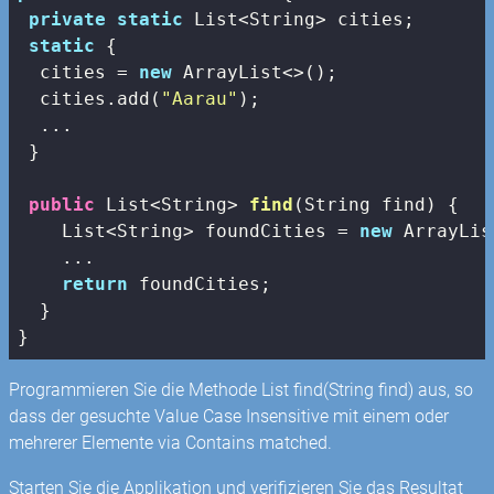
private
static
 List<String> cities;

static
 {

  cities = 
new
 ArrayList<>();

  cities.add(
"Aarau"
);

  ...

 }

public
 List<String> 
find
(String find)
{

    List<String> foundCities = 
new
 ArrayLis
    ...

return
 foundCities;

  }

}
Programmieren Sie die Methode List
find(String find) aus, so
dass der gesuchte Value Case Insensitive mit einem oder
mehrerer Elemente via Contains matched.
Starten Sie die Applikation und verifizieren Sie das Resultat