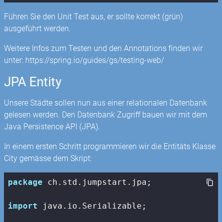
Führen Sie den Unit Test aus, er sollte korrekt (grün)
ausgeführt werden.
Weitere Infos zum Testen und den Annotations finden wir
unter: https://spring.io/guides/gs/testing-web/
JPA Entity
Unsere Städte sollen nun aus einer relationalen Datenbank
gelesen werden. Den Datenbank Zugriff bauen wir mit dem
Java Persistence API (JPA).
In einem ersten Schritt programmieren wir die Entitäts Klasse
City gemässe dem Skript:
package
 ch.std.jumpstart.jpa;

import
 java.io.Serializable;
