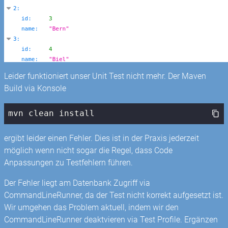
Leider funktioniert unser Unit Test nicht mehr. Der Maven
Build via Konsole
mvn clean install
ergibt leider einen Fehler. Dies ist in der Praxis jederzeit
möglich wenn nicht sogar die Regel, dass Code
Anpassungen zu Testfehlern führen.
Der Fehler liegt am Datenbank Zugriff via
CommandLineRunner, da der Test nicht korrekt aufgesetzt ist.
Wir umgehen das Problem aktuell, indem wir den
CommandLineRunner deaktvieren via Test Profile. Ergänzen