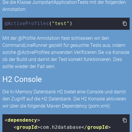
Sie die Klasse JumpstartApplicationTests mit der folgenden
Annotation:
@ActiveProfiles
(
"test"
)
Mit der @Profile Annotation !test schliessen wir den
CommandLineRunner gezielt für gesuchte Tests aus, indem
solche @ActiveProfiles anwenden.Verifizieren Sie via Konsole
ob der Build und damit der Test korrekt funktionieren. Dies
sollte wieder der Fall sein.
H2 Console
Die In-Memory Datenbank H2 bietet eine Console und damit
den Zugriff auf die H2 Datenbank. Die H2 Konsole aktivieren
wir über die folgende Maven Dependency (pom.xml):
<
dependency
>
<
groupId
>
com.h2database
</
groupId
>