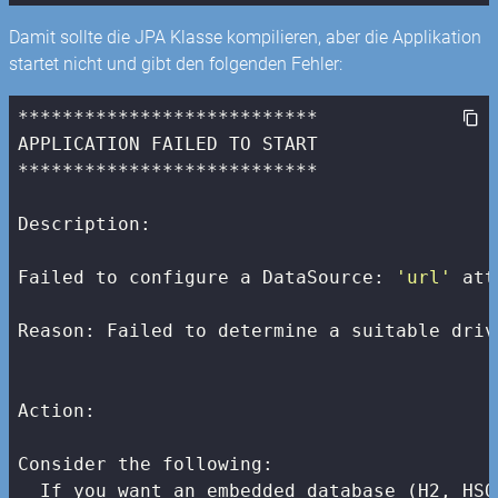
Damit sollte die JPA Klasse kompilieren, aber die Applikation
startet nicht und gibt den folgenden Fehler:
***************************

APPLICATION FAILED TO START

***************************

Description:

Failed to configure a DataSource: 
'url'
 att
Reason: Failed to determine a suitable driv
Action:

Consider the following:

  If you want an embedded database (H2, HSQ