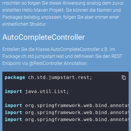
möchten so folgen Sie dieser Anweisung analog dem zuvor
erstellten Hello Maven Projekt. Sie können die Namen und
Packages beliebig anpassen, folgen Sie aber immer einer
einheitlichen Struktur.
AutoCompleteController
Erstellen Sie die Klasse AutoCompleteController z.B. im
Package ch.std.jumpstart.rest und definieren Sie den REST
Endpoint via @RestController Annotation:
package
 ch.std.jumpstart.rest;

import
 java.util.List;

import
import
import
 org.springframework.web.bind.annotat