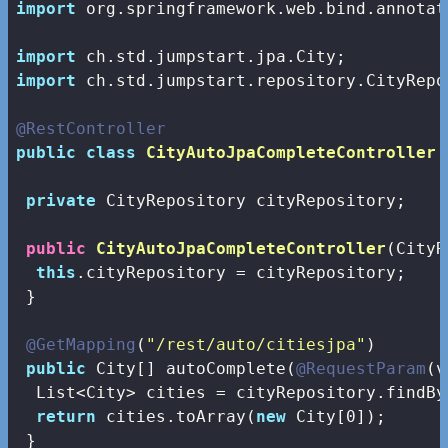
import
 org.springframework.web.bind.annotat
import
import
 ch.std.jumpstart.repository.CityRepos
@RestController
public
class
CityAutoJpaCompleteController
private
 CityRepository cityRepository;

public
CityAutoJpaCompleteController
(CityR
this
.cityRepository = cityRepository;

 }

@GetMapping
(
"/rest/auto/citiesjpa"
)

public
 City[] autoComplete(
@RequestParam
(v
  List<City> cities = cityRepository.findBy
return
 cities.toArray(
new
 City[
0
]);

 }
