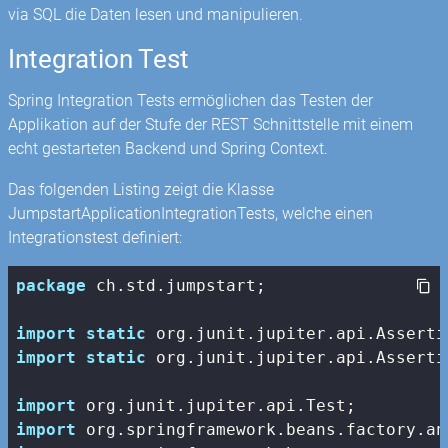
via SQL die Daten lesen und manipulieren.
Integration Test
Spring Integration Tests ermöglichen das Testen der
Applikation auf der Stufe der REST Schnittstelle mit einem
echt gestarteten Backend und Spring Context.
Das folgenden Listing zeigt die Klasse
JumpstartApplicationIntegrationTests, welche einen
Integrationstest definiert:
package
 ch.std.jumpstart;

import
static
import
static
 org.junit.jupiter.api.Asserti
import
import