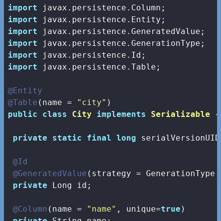
import
import
import
import
import
import
 javax.persistence.Table;

@Entity
@Table
(name = 
"city"
public
class
City
implements
Serializable
{

private
static
final
long
 serialVersionUID
@Id
@GeneratedValue
(strategy = GenerationType.A
private
 Long id;

@Column
(name = 
"name"
, unique=
true
)

private
 String name;
