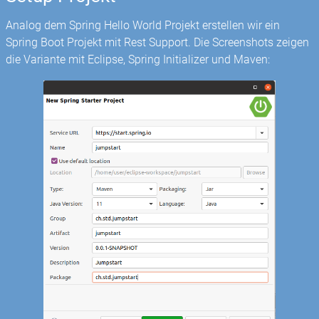
Analog dem Spring Hello World Projekt erstellen wir ein
Spring Boot Projekt mit Rest Support. Die Screenshots zeigen
die Variante mit Eclipse, Spring Initializer und Maven: