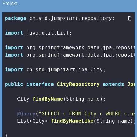
Projekt:
package
 ch.std.jumpstart.repository;

import
 java.util.List;

import
import
 org.springframework.data.jpa.reposit
import
 ch.std.jumpstart.jpa.City;

public
interface
CityRepository
extends
Jpa
City 
findByName
(String name)
;

@Query
(
"SELECT c FROM City c WHERE c.na
List<City> 
findByNameLike
(String name)
;

}