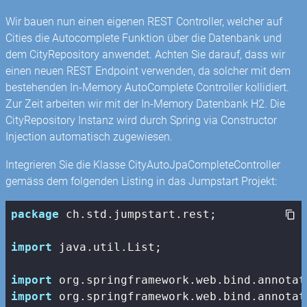
Wir bauen nun einen eigenen REST Controller, welcher auf
Cities die Autocomplete Funktion über die Datenbank und
dem CityRepository anwendet. Achten Sie darauf, dass wir
einen neuen REST Endpoint verwenden, da solcher mit dem
bestehenden In-Memory AutoComplete Controller kollidiert.
Zur Zeit arbeiten wir mit der In-Memory Datenbank H2. Die
CityRepository Instanz wird durch Spring via Constructor
Injection automatisch zugewiesen.
Integrieren Sie die Klasse CityAutoJpaCompleteController
gemäss dem folgenden Listing in das Jumpstart Projekt:
package
 ch.std.jumpstart.rest;

import
 java.util.List;

import
import