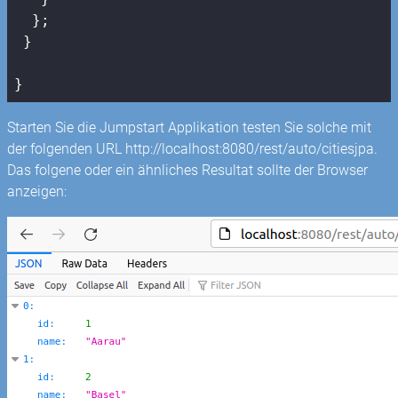
  };

 }

}
Starten Sie die Jumpstart Applikation testen Sie solche mit
der folgenden URL http://localhost:8080/rest/auto/citiesjpa.
Das folgene oder ein ähnliches Resultat sollte der Browser
anzeigen: