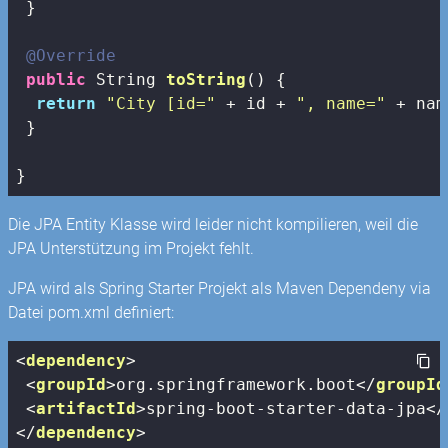
 }

@Override
public
 String 
toString
()
{

return
"City [id="
 + id + 
", name="
 + nam
 } 

}
Die JPA Entity Klasse wird leider nicht kompilieren, weil die
JPA Unterstützung im Projekt fehlt.
JPA wird als Spring Starter Projekt als Maven Dependeny via
Datei pom.xml definiert:
<
dependency
>
<
groupId
>
org.springframework.boot
</
groupId
<
artifactId
>
spring-boot-starter-data-jpa
</
</
dependency
>