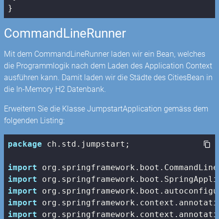
}
CommandLineRunner
Mit dem CommandLineRunner laden wir ein Bean, welches
die Programmlogik nach dem Laden des Application Context
ausführen kann. Damit laden wir die Städte des CitiesBean in
die In-Memory H2 Datenbank.
Erweitern Sie die Klasse JumpstartApplication gemäss dem
folgenden Listing:
package
 ch.std.jumpstart;

import
import
import
import
import
 org.springframework.context.annotati