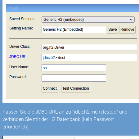
Passen Sie die JDBC URL an zu "jdbc:h2:mem:testdb" und
verbinden Sie mit der H2 Datenbank (kein Passwort
erforderlich):