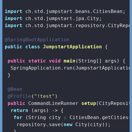
import
import
import
 ch.std.jumpstart.repository.CityRepos
@SpringBootApplication
public
class
JumpstartApplication
{

public
static
void
main
(String[] args)
{

  SpringApplication.run(JumpstartApplicatio
 }

@Bean
@Profile
(
"!test"
)

public
 CommandLineRunner 
setup
(CityReposit
return
 (args) -> {

for
 (String city : CitiesBean.getCities()
    repository.save(
new
 City(city));

   }
