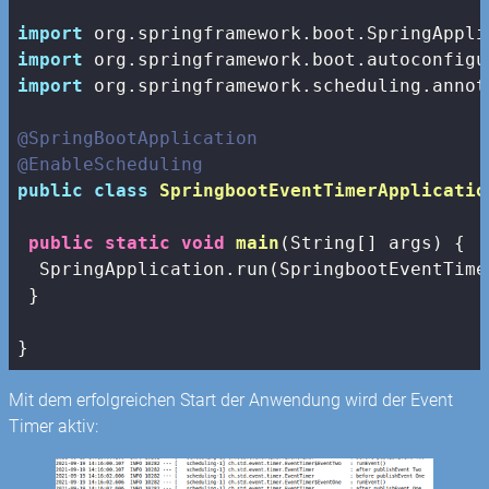
import
import
import
 org.springframework.scheduling.annot
@SpringBootApplication
@EnableScheduling
public
class
SpringbootEventTimerApplicatio
public
static
void
main
(String[] args)
{

  SpringApplication.run(SpringbootEventTime
 }

}
Mit dem erfolgreichen Start der Anwendung wird der Event
Timer aktiv: