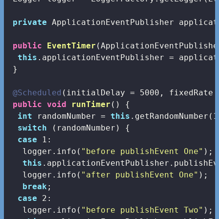
private
 ApplicationEventPublisher applicat
public
EventTimer
(ApplicationEventPublishe
this
.applicationEventPublisher = applicat
 }

@Scheduled
(initialDelay = 
5000
, fixedRate 
public
void
runTimer
()
{

int
 randomNumber = 
this
.getRandomNumber(
1
switch
 (randomNumber) {

case
1
:

   logger.info(
"before publishEvent One"
);

this
.applicationEventPublisher.publishEv
   logger.info(
"after publishEvent One"
);

break
;

case
2
:

   logger.info(
"before publishEvent Two"
);
