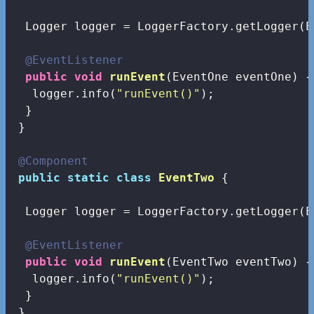
  Logger logger = LoggerFactory.getLogger(E
@EventListener
public
void
runEvent
(EventOne eventOne)
{

   logger.info(
"runEvent()"
);

  }

 }

@Component
public
static
class
EventTwo
{

  Logger logger = LoggerFactory.getLogger(E
@EventListener
public
void
runEvent
(EventTwo eventTwo)
{

   logger.info(
"runEvent()"
);

  }

 }
