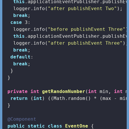
this
.applicationEventPublisher.publishEv
   logger.info(
"after publishEvent Two"
);

break
;

case
3
:

   logger.info(
"before publishEvent Three"
)
this
.applicationEventPublisher.publishEv
   logger.info(
"after publishEvent Three"
);

break
;

default
:

break
;

  }

 }

private
int
getRandomNumber
(
int
 min, 
int
 m
return
 (
int
) ((Math.random() * (max - min
 }

@Component
public
static
class
EventOne
{
