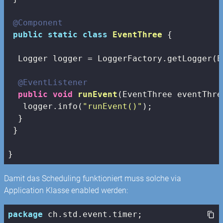
@Component
public
static
class
EventThree
{

  Logger logger = LoggerFactory.getLogger(E
@EventListener
public
void
runEvent
(EventThree eventThre
   logger.info(
"runEvent()"
);

  }

 }

}
Damit das Scheduling funktioniert muss solche via
Application Klasse enabled werden:
package
 ch.std.event.timer;
