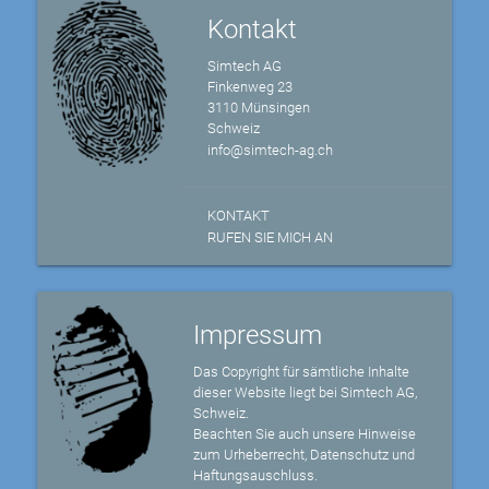
Kontakt
Simtech AG
Finkenweg 23
3110 Münsingen
Schweiz
info@simtech-ag.ch
KONTAKT
RUFEN SIE MICH AN
Impressum
Das Copyright für sämtliche Inhalte
dieser Website liegt bei Simtech AG,
Schweiz.
Beachten Sie auch unsere Hinweise
zum Urheberrecht, Datenschutz und
Haftungsauschluss.