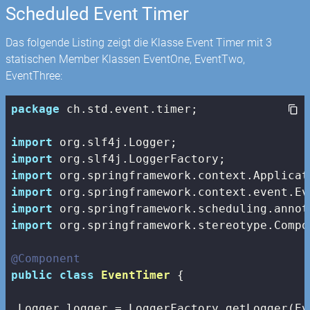
Scheduled Event Timer
Das folgende Listing zeigt die Klasse Event Timer mit 3
statischen Member Klassen EventOne, EventTwo,
EventThree:
package
 ch.std.event.timer;

import
import
import
import
import
import
 org.springframework.stereotype.Compon
@Component
public
class
EventTimer
{

 Logger logger = LoggerFactory.getLogger(Ev