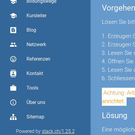
school
Bildungswege
Vorgehe
school
Kursleiter
Lösen Sie bit
Blog
Erzeugen S
group
Erzeugen S
Netzwerk
Lesen Sie 
sentiment_very_satisfied
Referenzen
Öffnen Sie 
Lesen Sie d
contacts
Kontakt
Schliessen 
work
Tools
Achtung: Arb
anrichtet.
info_outline
Über uns
Lösung
Sitemap
Eine möglich
Powered by
stack.ch/1.25.2