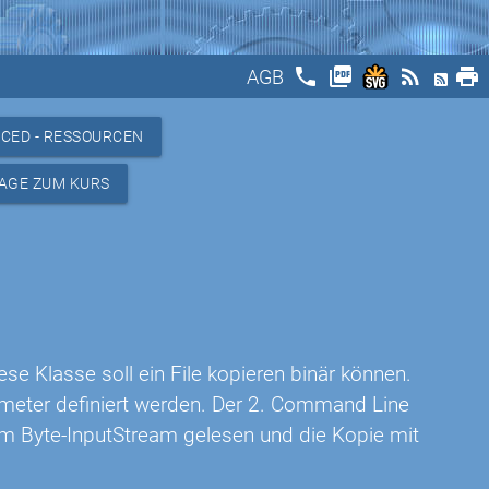
phone
picture_as_pdf
rss_feed
print
AGB
CED - RESSOURCEN
AGE ZUM KURS
se Klasse soll ein File kopieren binär können.
meter definiert werden. Der 2. Command Line
nem Byte-InputStream gelesen und die Kopie mit