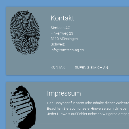
Kontakt
Simtech AG
Finkenweg 23
3110 Münsingen
Schweiz
info@simtech-ag.ch
KONTAKT
RUFEN SIE MICH AN
Impressum
Das Copyright für sämtliche Inhalte dieser Website
Beachten Sie auch unsere Hinweise zum Urheberr
Jeder Hinweis auf Fehler nehmen wir gerne entge