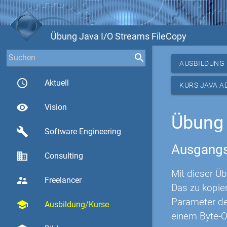
Übung Java I/O Streams FileCopy
AUSBILDUNG
access_time
Aktuell
KURS JAVA A
visibility
Vision
Übung 
build
Software Engineering
Ausgangs
business
Consulting
Mit dieser Üb
supervisor_account
Freelancer
Das zu kopie
Parameter def
school
Ausbildung/Kurse
einem Byte-O