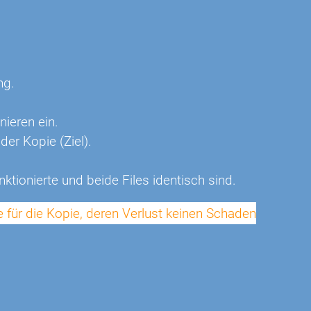
ng.
ieren ein.
der Kopie (Ziel).
nktionierte und beide Files identisch sind.
e für die Kopie, deren Verlust keinen Schaden