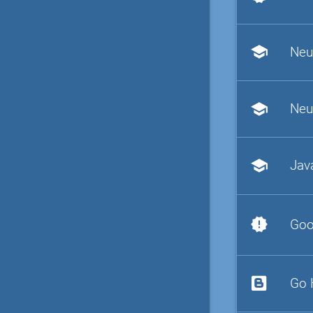
school
Neu
school
Neu
school
Jav
new_releases
Goo
Go 