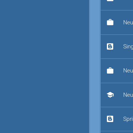
work
Neu
Sin
work
Neu
school
Neu
Spr