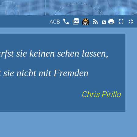
phone
picture_as_pdf
rss_feed
print
fullscreen
fullscreen_exit
AGB
fst sie keinen sehen lassen,
t sie nicht mit Fremden
Chris Pirillo