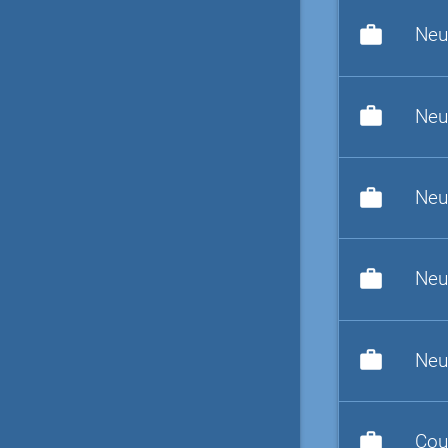
work
Neu
work
Neu
work
Neu
work
Neu
work
Neu
work
Cou