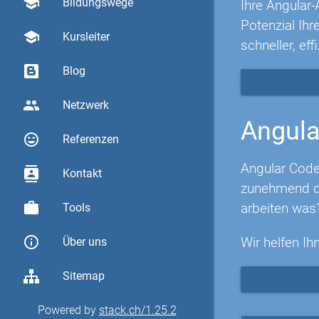
school
Bildungswege
Ihre Angular-
Potenzial Ih
school
Kursleiter
schneller, eff
Blog
group
Netzwerk
Angula
sentiment_very_satisfied
Referenzen
Angular Code
contacts
Kontakt
zunehmend di
work
arbeiten was
Tools
info_outline
Wir helfen Ih
Über uns
Sitemap
Powered by
stack.ch/1.25.2