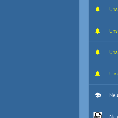
Uns
Uns
Uns
Uns
school
Neu
Neu