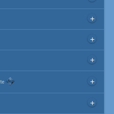
add
add
add
add
ite
add