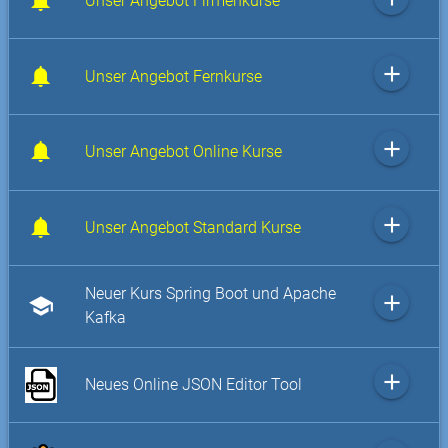
Unser Angebot Firmenkurse
add
Unser Angebot Fernkurse
add
Unser Angebot Online Kurse
add
Unser Angebot Standard Kurse
Neuer Kurs Spring Boot und Apache
add
school
Kafka
add
Neues Online JSON Editor Tool