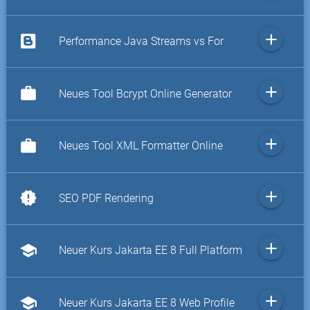
add
Performance Java Streams vs For
add
work
Neues Tool Bcrypt Online Generator
add
work
Neues Tool XML Formatter Online
add
new_releases
SEO PDF Rendering
add
school
Neuer Kurs Jakarta EE 8 Full Platform
add
school
Neuer Kurs Jakarta EE 8 Web Profile