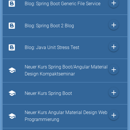
add
Blog: Spring Boot Generic File Service
add
Blog: Spring Boot 2 Blog
add
Blog: Java Unit Stress Test
Neuer Kurs Spring Boot/Angular Material
add
school
Design Kompaktseminar
add
school
Neuer Kurs Spring Boot
Neuer Kurs Angular Material Design Web
add
school
Programmierung