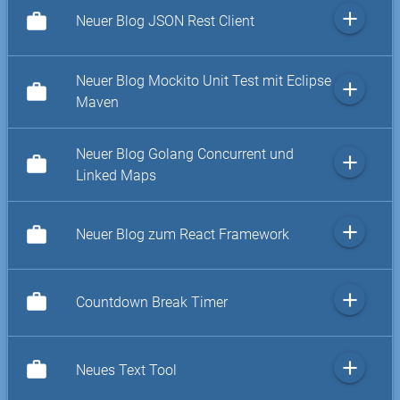
add
work
Neuer Blog JSON Rest Client
Neuer Blog Mockito Unit Test mit Eclipse
add
work
Maven
Neuer Blog Golang Concurrent und
add
work
Linked Maps
add
work
Neuer Blog zum React Framework
add
work
Countdown Break Timer
add
work
Neues Text Tool