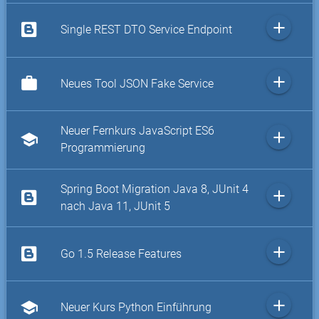
add
Single REST DTO Service Endpoint
add
work
Neues Tool JSON Fake Service
Neuer Fernkurs JavaScript ES6
add
school
Programmierung
Spring Boot Migration Java 8, JUnit 4
add
nach Java 11, JUnit 5
add
Go 1.5 Release Features
add
school
Neuer Kurs Python Einführung