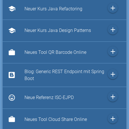
add
school
Neuer Kurs Java Refactoring
add
school
Neuer Kurs Java Design Patterns
add
work
Neues Tool QR Barcode Online
Blog: Generic REST Endpoint mit Spring
add
Boot
add
sentiment_very_satisfied
Neue Referenz ISC-EJPD
add
work
Neues Tool Cloud Share Online