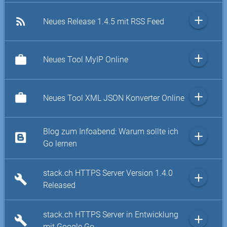
add
rss_feed
Neues Release 1.4.5 mit RSS Feed
add
work
Neues Tool MyIP Online
add
work
Neues Tool XML JSON Konverter Online
Blog zum Infoabend: Warum sollte ich
add
Go lernen
stack.ch HTTPS Server Version 1.4.0
add
build
Released
stack.ch HTTPS Server in Entwicklung
add
build
mit Google Go