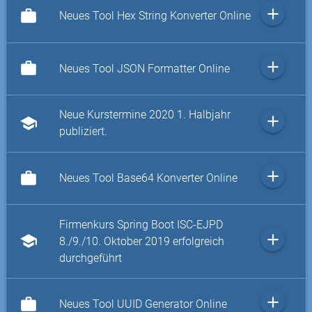
add
work
Neues Tool Hex String Konverter Online
add
work
Neues Tool JSON Formatter Online
Neue Kurstermine 2020 1. Halbjahr
add
school
publiziert.
add
work
Neues Tool Base64 Konverter Online
Firmenkurs Spring Boot ISC-EJPD
add
school
8./9./10. Oktober 2019 erfolgreich
durchgeführt
add
work
Neues Tool UUID Generator Online