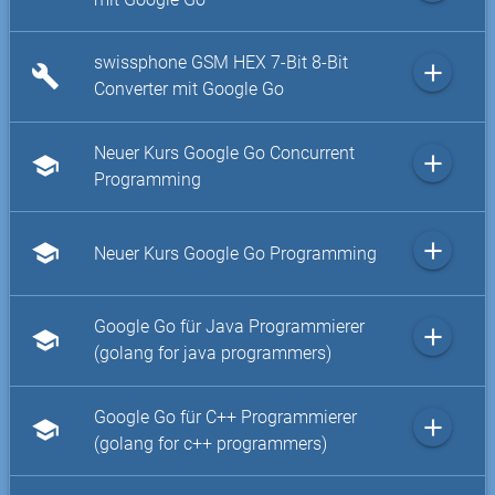
swissphone GSM HEX 7-Bit 8-Bit
add
build
Converter mit Google Go
Neuer Kurs Google Go Concurrent
add
school
Programming
add
school
Neuer Kurs Google Go Programming
Google Go für Java Programmierer
add
school
(golang for java programmers)
Google Go für C++ Programmierer
add
school
(golang for c++ programmers)