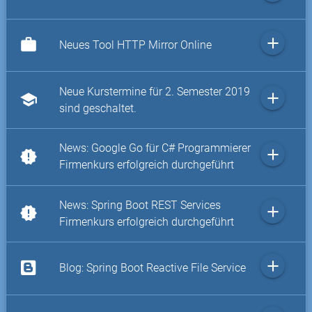
add
work
Neues Tool HTTP Mirror Online
Neue Kurstermine für 2. Semester 2019
add
school
sind geschaltet.
News: Google Go für C# Programmierer
add
new_releases
Firmenkurs erfolgreich durchgeführt
News: Spring Boot REST Services
add
new_releases
Firmenkurs erfolgreich durchgeführt
add
Blog: Spring Boot Reactive File Service