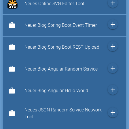
add
Neues Online SVG Editor Tool
add
work
Neuer Blog Spring Boot Event Timer
add
work
Neuer Blog Spring Boot REST Upload
add
work
Neuer Blog Angular Random Service
add
work
Neuer Blog Angular Hello World
Neues JSON Random Service Network
add
work
Tool