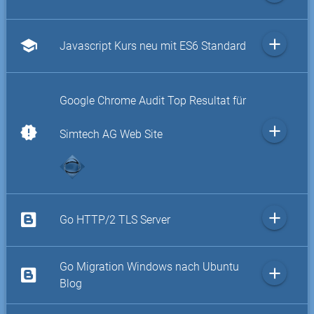
add
school
Javascript Kurs neu mit ES6 Standard
Google Chrome Audit Top Resultat für
add
new_releases
Simtech AG Web Site
add
Go HTTP/2 TLS Server
Go Migration Windows nach Ubuntu
add
Blog