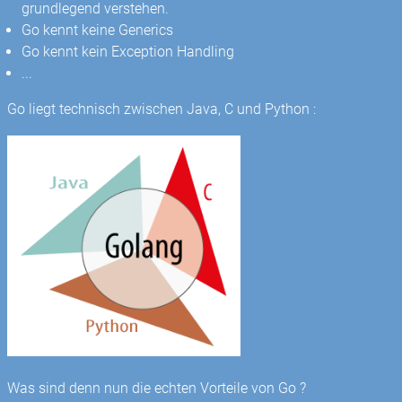
grundlegend verstehen.
Go kennt keine Generics
Go kennt kein Exception Handling
...
Go liegt technisch zwischen Java, C und Python :
Was sind denn nun die echten Vorteile von Go ?