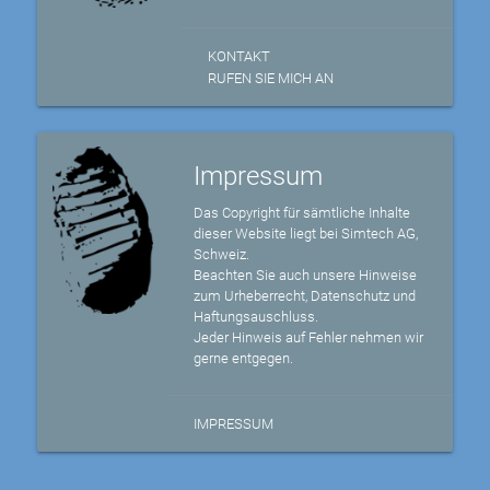
KONTAKT
RUFEN SIE MICH AN
Impressum
Das Copyright für sämtliche Inhalte
dieser Website liegt bei Simtech AG,
Schweiz.
Beachten Sie auch unsere Hinweise
zum Urheberrecht, Datenschutz und
Haftungsauschluss.
Jeder Hinweis auf Fehler nehmen wir
gerne entgegen.
IMPRESSUM