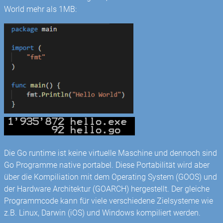
World mehr als 1MB:
Die Go runtime ist keine virtuelle Maschine und dennoch sind
Go Programme native portabel. Diese Portabilität wird aber
über die Kompiliation mit dem Operating System (GOOS) und
der Hardware Architektur (GOARCH) hergestellt. Der gleiche
Programmcode kann für viele verschiedene Zielsysteme wie
z.B. Linux, Darwin (iOS) und Windows kompiliert werden.